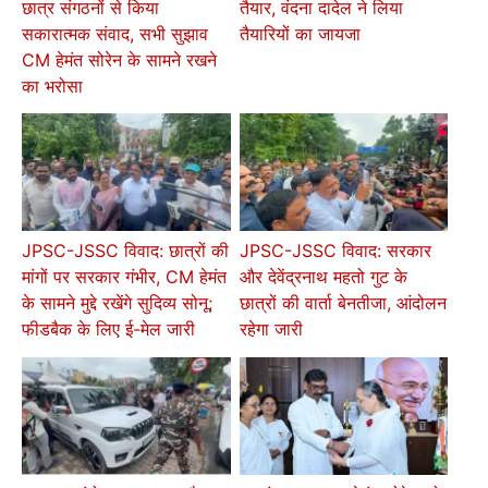
तैयार, वंदना दादेल ने लिया
छात्र संगठनों से किया
तैयारियों का जायजा
सकारात्मक संवाद, सभी सुझाव
CM हेमंत सोरेन के सामने रखने
का भरोसा
JPSC-JSSC विवाद: छात्रों की
JPSC-JSSC विवाद: सरकार
मांगों पर सरकार गंभीर, CM हेमंत
और देवेंद्रनाथ महतो गुट के
के सामने मुद्दे रखेंगे सुदिव्य सोनू;
छात्रों की वार्ता बेनतीजा, आंदोलन
फीडबैक के लिए ई-मेल जारी
रहेगा जारी