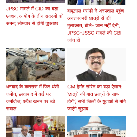
JPSC मामले में CID का बड़ा
बाबूलाल मरांडी ने अस्पताल पहुंच
एक्शन, आयोग के तीन सदस्यों को
अनशनकारी छात्रों से की
समन; सोमवार से होगी पूछताछ
मुलाकात, बोले- जान नहीं देनी,
JPSC-JSSC मामले की CBI
जांच हो
धनबाद के कतरास में फिर धंसी
CM हेमंत सोरेन का बड़ा ऐलान:
जमीन, छाताबाद में कई घर
‘छात्रों की बात छात्रों के साथ
जमींदोज; अवैध खनन पर उठे
होगी’, सभी जिलों के युवाओं से मांगे
सवाल
जाएंगे सुझाव