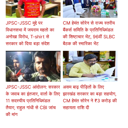
JPSC-JSSC मुद्दे पर
CM हेमंत सोरेन से राज्य स्तरीय
विधानसभा में जयराम महतो का
बैंकर्स समिति के प्रतिनिधिमंडल
अनोखा विरोध, T-shirt से
की शिष्टाचार भेंट, 96वीं SLBC
सरकार को दिया बड़ा संदेश
बैठक की स्मारिका भेंट
JPSC-JSSC आंदोलन: सरकार
असम बाढ़ पीड़ितों के लिए
के जवाब का इंतजार, वार्ता के लिए
झारखंड सरकार का बड़ा सहयोग,
11 सदस्यीय प्रतिनिधिमंडल
CM हेमंत सोरेन ने ₹3 करोड़ की
तैयार; राहुल गांधी से CBI जांच
सहायता राशि दी
की मांग