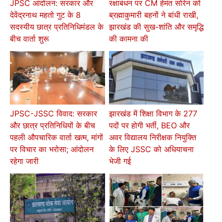
JPSC आंदोलन: सरकार और
रक्षाबंधन पर CM हेमंत सोरेन को
देवेंद्रनाथ महतो गुट के 8
ब्रह्माकुमारी बहनों ने बांधी राखी,
सदस्यीय छात्र प्रतिनिधिमंडल के
झारखंड की सुख-शांति और समृद्धि
बीच वार्ता शुरू
की कामना की
JPSC-JSSC विवाद: सरकार
झारखंड में शिक्षा विभाग के 277
और छात्र प्रतिनिधियों के बीच
पदों पर होगी भर्ती, BEO और
पहली औपचारिक वार्ता खत्म, मांगों
अवर विद्यालय निरीक्षक नियुक्ति
पर विचार का भरोसा; आंदोलन
के लिए JSSC को अधियाचना
रहेगा जारी
भेजी गई