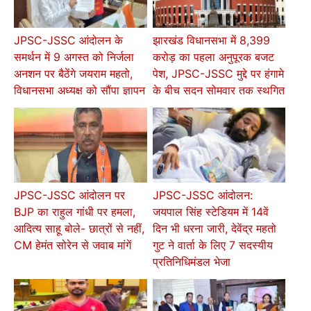
JPSC-JSSC आंदोलन के
झारखंड विधानसभा में 8,399
समर्थन में 9 अगस्त को निर्जला
करोड़ का पहला अनुपूरक बजट
अनशन पर बैठेंगे जयराम महतो,
पेश, JPSC-JSSC मुद्दे पर हंगामे
विधानसभा अध्यक्ष को सौंपा ज्ञापन
के बीच सदन सोमवार तक स्थगित
JPSC-JSSC आंदोलन पर
JPSC-JSSC आंदोलन:
BJP का राहुल गांधी पर हमला,
जयपाल सिंह स्टेडियम में 14वें
आदित्य साहू बोले- छात्रों से नहीं,
दिन भी धरना जारी, देवेंद्र महतो
CM हेमंत सोरेन से जवाब मांगें
गुट ने वार्ता के लिए 7 सदस्यीय
प्रतिनिधिमंडल भेजा