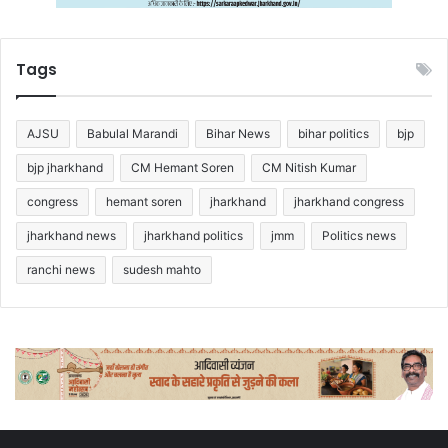
Tags
AJSU
Babulal Marandi
Bihar News
bihar politics
bjp
bjp jharkhand
CM Hemant Soren
CM Nitish Kumar
congress
hemant soren
jharkhand
jharkhand congress
jharkhand news
jharkhand politics
jmm
Politics news
ranchi news
sudesh mahto