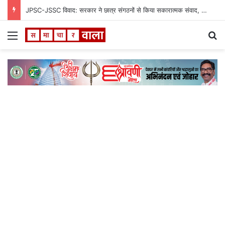
JPSC-JSSC विवाद: सरकार ने छात्र संगठनों से किया सकारात्मक संवाद, सभी सुझाव CM हेमंत सोरेन के सामने रखने का भरोसा
Menu
S