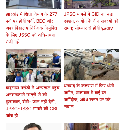
झारखंड में शिक्षा विभाग के 277
JPSC मामले में CID का बड़ा
पदों पर होगी भर्ती, BEO और
एक्शन, आयोग के तीन सदस्यों को
अवर विद्यालय निरीक्षक नियुक्ति
समन; सोमवार से होगी पूछताछ
के लिए JSSC को अधियाचना
भेजी गई
धनबाद के कतरास में फिर धंसी
बाबूलाल मरांडी ने अस्पताल पहुंच
जमीन, छाताबाद में कई घर
अनशनकारी छात्रों से की
जमींदोज; अवैध खनन पर उठे
मुलाकात, बोले- जान नहीं देनी,
सवाल
JPSC-JSSC मामले की CBI
जांच हो