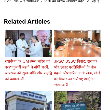
राजनीतिक और सामाजिक संगठनों का विरोध लगातार बढ़ता जा रहा है।
Related Articles
रक्षाबंधन पर CM हेमंत सोरेन को
JPSC-JSSC विवाद: सरकार
ब्रह्माकुमारी बहनों ने बांधी राखी,
और छात्र प्रतिनिधियों के बीच
झारखंड की सुख-शांति और समृद्धि
पहली औपचारिक वार्ता खत्म, मांगों
की कामना की
पर विचार का भरोसा; आंदोलन
रहेगा जारी