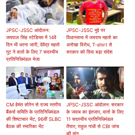
JPSC-JSSC आंदोलन:
JPSC-JSSC मुद्दे पर
जयपाल सिंह स्टेडियम में 14वें
विधानसभा में जयराम महतो का
दिन भी धरना जारी, देवेंद्र महतो
अनोखा विरोध, T-shirt से
गुट ने वार्ता के लिए 7 सदस्यीय
सरकार को दिया बड़ा संदेश
प्रतिनिधिमंडल भेजा
CM हेमंत सोरेन से राज्य स्तरीय
JPSC-JSSC आंदोलन: सरकार
बैंकर्स समिति के प्रतिनिधिमंडल
के जवाब का इंतजार, वार्ता के लिए
की शिष्टाचार भेंट, 96वीं SLBC
11 सदस्यीय प्रतिनिधिमंडल
बैठक की स्मारिका भेंट
तैयार; राहुल गांधी से CBI जांच
की मांग