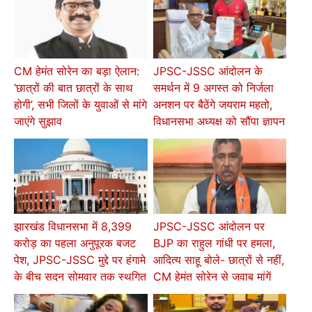
CM हेमंत सोरेन का बड़ा ऐलान:
JPSC-JSSC आंदोलन के
‘छात्रों की बात छात्रों के साथ
समर्थन में 9 अगस्त को निर्जला
होगी’, सभी जिलों के युवाओं से मांगे
अनशन पर बैठेंगे जयराम महतो,
जाएंगे सुझाव
विधानसभा अध्यक्ष को सौंपा ज्ञापन
झारखंड विधानसभा में 8,399
JPSC-JSSC आंदोलन पर
करोड़ का पहला अनुपूरक बजट
BJP का राहुल गांधी पर हमला,
पेश, JPSC-JSSC मुद्दे पर हंगामे
आदित्य साहू बोले- छात्रों से नहीं,
के बीच सदन सोमवार तक स्थगित
CM हेमंत सोरेन से जवाब मांगें