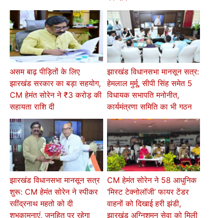
असम बाढ़ पीड़ितों के लिए
झारखंड विधानसभा मानसून सत्र:
झारखंड सरकार का बड़ा सहयोग,
हेमलाल मुर्मू, सीपी सिंह समेत 5
CM हेमंत सोरेन ने ₹3 करोड़ की
विधायक सभापति मनोनीत,
सहायता राशि दी
कार्यमंत्रणा समिति का भी गठन
झारखंड विधानसभा मानसून सत्र
CM हेमंत सोरेन ने 58 आधुनिक
शुरू: CM हेमंत सोरेन ने स्पीकर
‘मिस्ट टेक्नोलॉजी’ फायर टेंडर
रवींद्रनाथ महतो को दी
वाहनों को दिखाई हरी झंडी,
शुभकामनाएं, जनहित पर रहेगा
झारखंड अग्निशमन सेवा को मिली