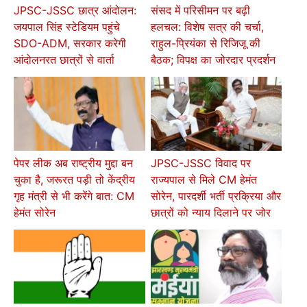
JPSC-JSSC छात्र आंदोलन:
संसद में परिसीमन पर बढ़ी
जयपाल सिंह स्टेडियम पहुंचे
हलचल: विशेष सत्र की चर्चा,
SDO-ADM, सरकार करेगी
राहुल-प्रियंका से रिजिजू की
आंदोलनरत छात्रों से वार्ता
बैठक; विपक्ष का जोरदार प्रदर्शन
पेपर लीक अब राष्ट्रीय मुद्दा बन
JPSC-JSSC विवाद पर
चुका है, जरूरत पड़ी तो केंद्रीय
राज्यपाल से मिले CM हेमंत
गृह मंत्री से भी करेंगे बात: CM
सोरेन, पारदर्शी भर्ती प्रक्रिया और
हेमंत सोरेन
छात्रों को न्याय दिलाने पर जोर