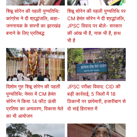
शिबू सोरेन की पहली पुण्यतिथि:
शिबू सोरेन की पहली पुण्यतिथि पर
कांग्रेस ने दी श्रद्धांजलि, कहा-
CM हेमंत सोरेन ने दी श्रद्धांजलि,
जननायक के सपनों का झारखंड
JPSC विवाद पर बोले- सरकार
बनाने के लिए प्रतिबद्ध
की आंख भी है, नाक भी है, हाथ
भी है
दिशोम गुरु शिबू सोरेन की पहली
JPSC परीक्षा विवाद: CID की
पुण्यतिथि: नेमरा में CM हेमंत
बड़ी कार्रवाई, 5 जिलों में 18
सोरेन ने किया 14 फीट ऊंची
ठिकानों पर छापेमारी, हजारीबाग से
प्रतिमा का अनावरण, विकास मेले
दो भाई हिरासत में
का भी आयोजन