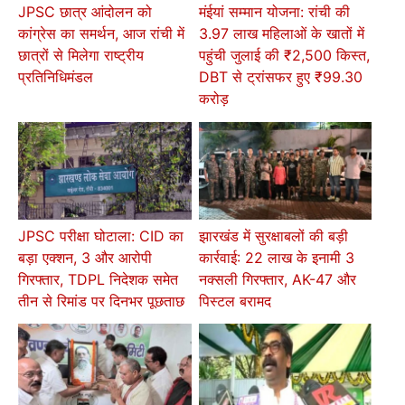
JPSC छात्र आंदोलन को
मंईयां सम्मान योजना: रांची की
कांग्रेस का समर्थन, आज रांची में
3.97 लाख महिलाओं के खातों में
छात्रों से मिलेगा राष्ट्रीय
पहुंची जुलाई की ₹2,500 किस्त,
प्रतिनिधिमंडल
DBT से ट्रांसफर हुए ₹99.30
करोड़
JPSC परीक्षा घोटाला: CID का
झारखंड में सुरक्षाबलों की बड़ी
बड़ा एक्शन, 3 और आरोपी
कार्रवाई: 22 लाख के इनामी 3
गिरफ्तार, TDPL निदेशक समेत
नक्सली गिरफ्तार, AK-47 और
तीन से रिमांड पर दिनभर पूछताछ
पिस्टल बरामद