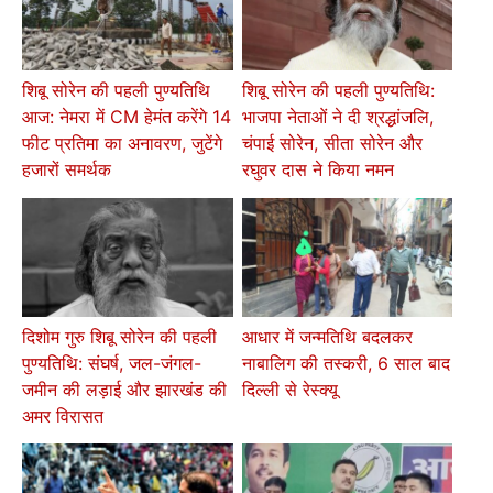
शिबू सोरेन की पहली पुण्यतिथि
शिबू सोरेन की पहली पुण्यतिथि:
आज: नेमरा में CM हेमंत करेंगे 14
भाजपा नेताओं ने दी श्रद्धांजलि,
फीट प्रतिमा का अनावरण, जुटेंगे
चंपाई सोरेन, सीता सोरेन और
हजारों समर्थक
रघुवर दास ने किया नमन
दिशोम गुरु शिबू सोरेन की पहली
आधार में जन्मतिथि बदलकर
पुण्यतिथि: संघर्ष, जल-जंगल-
नाबालिग की तस्करी, 6 साल बाद
जमीन की लड़ाई और झारखंड की
दिल्ली से रेस्क्यू
अमर विरासत