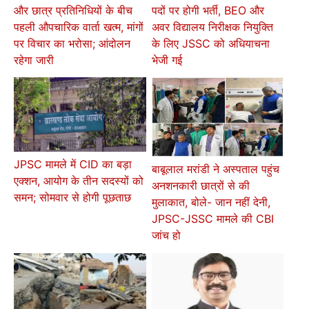
और छात्र प्रतिनिधियों के बीच
पदों पर होगी भर्ती, BEO और
पहली औपचारिक वार्ता खत्म, मांगों
अवर विद्यालय निरीक्षक नियुक्ति
पर विचार का भरोसा; आंदोलन
के लिए JSSC को अधियाचना
रहेगा जारी
भेजी गई
JPSC मामले में CID का बड़ा
बाबूलाल मरांडी ने अस्पताल पहुंच
एक्शन, आयोग के तीन सदस्यों को
अनशनकारी छात्रों से की
समन; सोमवार से होगी पूछताछ
मुलाकात, बोले- जान नहीं देनी,
JPSC-JSSC मामले की CBI
जांच हो