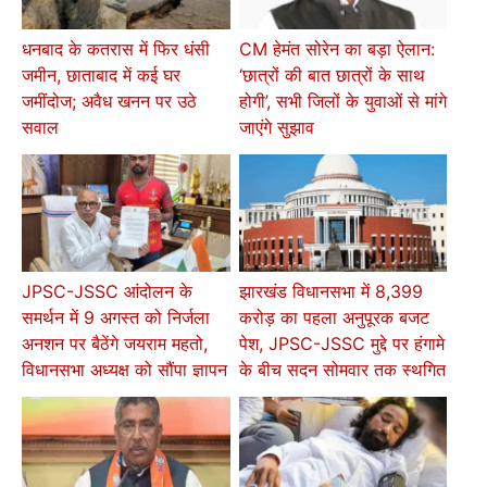
धनबाद के कतरास में फिर धंसी
CM हेमंत सोरेन का बड़ा ऐलान:
जमीन, छाताबाद में कई घर
‘छात्रों की बात छात्रों के साथ
जमींदोज; अवैध खनन पर उठे
होगी’, सभी जिलों के युवाओं से मांगे
सवाल
जाएंगे सुझाव
JPSC-JSSC आंदोलन के
झारखंड विधानसभा में 8,399
समर्थन में 9 अगस्त को निर्जला
करोड़ का पहला अनुपूरक बजट
अनशन पर बैठेंगे जयराम महतो,
पेश, JPSC-JSSC मुद्दे पर हंगामे
विधानसभा अध्यक्ष को सौंपा ज्ञापन
के बीच सदन सोमवार तक स्थगित