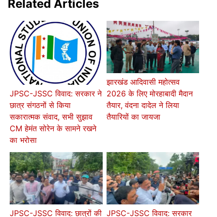
Related Articles
झारखंड आदिवासी महोत्सव
2026 के लिए मोरहाबादी मैदान
JPSC-JSSC विवाद: सरकार ने
तैयार, वंदना दादेल ने लिया
छात्र संगठनों से किया
तैयारियों का जायजा
सकारात्मक संवाद, सभी सुझाव
CM हेमंत सोरेन के सामने रखने
का भरोसा
JPSC-JSSC विवाद: छात्रों की
JPSC-JSSC विवाद: सरकार