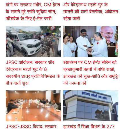
मांगों पर सरकार गंभीर, CM हेमंत
और देवेंद्रनाथ महतो गुट के
के सामने मुद्दे रखेंगे सुदिव्य सोनू;
छात्रों की वार्ता बेनतीजा, आंदोलन
फीडबैक के लिए ई-मेल जारी
रहेगा जारी
JPSC आंदोलन: सरकार और
रक्षाबंधन पर CM हेमंत सोरेन को
देवेंद्रनाथ महतो गुट के 8
ब्रह्माकुमारी बहनों ने बांधी राखी,
सदस्यीय छात्र प्रतिनिधिमंडल के
झारखंड की सुख-शांति और समृद्धि
बीच वार्ता शुरू
की कामना की
JPSC-JSSC विवाद: सरकार
झारखंड में शिक्षा विभाग के 277