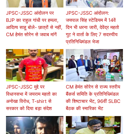
JPSC-JSSC आंदोलन पर
JPSC-JSSC आंदोलन:
BJP का राहुल गांधी पर हमला,
जयपाल सिंह स्टेडियम में 14वें
आदित्य साहू बोले- छात्रों से नहीं,
दिन भी धरना जारी, देवेंद्र महतो
CM हेमंत सोरेन से जवाब मांगें
गुट ने वार्ता के लिए 7 सदस्यीय
प्रतिनिधिमंडल भेजा
JPSC-JSSC मुद्दे पर
CM हेमंत सोरेन से राज्य स्तरीय
विधानसभा में जयराम महतो का
बैंकर्स समिति के प्रतिनिधिमंडल
अनोखा विरोध, T-shirt से
की शिष्टाचार भेंट, 96वीं SLBC
सरकार को दिया बड़ा संदेश
बैठक की स्मारिका भेंट