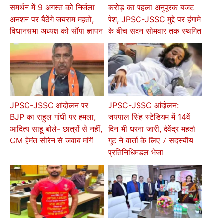
समर्थन में 9 अगस्त को निर्जला
करोड़ का पहला अनुपूरक बजट
अनशन पर बैठेंगे जयराम महतो,
पेश, JPSC-JSSC मुद्दे पर हंगामे
विधानसभा अध्यक्ष को सौंपा ज्ञापन
के बीच सदन सोमवार तक स्थगित
JPSC-JSSC आंदोलन पर
JPSC-JSSC आंदोलन:
BJP का राहुल गांधी पर हमला,
जयपाल सिंह स्टेडियम में 14वें
आदित्य साहू बोले- छात्रों से नहीं,
दिन भी धरना जारी, देवेंद्र महतो
CM हेमंत सोरेन से जवाब मांगें
गुट ने वार्ता के लिए 7 सदस्यीय
प्रतिनिधिमंडल भेजा