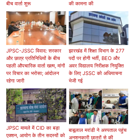
बीच वार्ता शुरू
की कामना की
JPSC-JSSC विवाद: सरकार
झारखंड में शिक्षा विभाग के 277
और छात्र प्रतिनिधियों के बीच
पदों पर होगी भर्ती, BEO और
पहली औपचारिक वार्ता खत्म, मांगों
अवर विद्यालय निरीक्षक नियुक्ति
पर विचार का भरोसा; आंदोलन
के लिए JSSC को अधियाचना
रहेगा जारी
भेजी गई
JPSC मामले में CID का बड़ा
बाबूलाल मरांडी ने अस्पताल पहुंच
एक्शन, आयोग के तीन सदस्यों को
अनशनकारी छात्रों से की