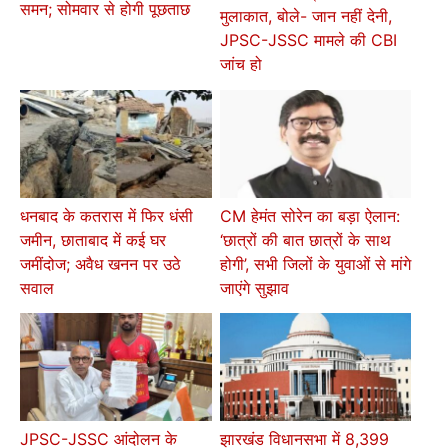
समन; सोमवार से होगी पूछताछ
मुलाकात, बोले- जान नहीं देनी,
JPSC-JSSC मामले की CBI
जांच हो
धनबाद के कतरास में फिर धंसी
CM हेमंत सोरेन का बड़ा ऐलान:
जमीन, छाताबाद में कई घर
‘छात्रों की बात छात्रों के साथ
जमींदोज; अवैध खनन पर उठे
होगी’, सभी जिलों के युवाओं से मांगे
सवाल
जाएंगे सुझाव
JPSC-JSSC आंदोलन के
झारखंड विधानसभा में 8,399