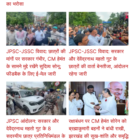
का भरोसा
JPSC-JSSC विवाद: छात्रों की
JPSC-JSSC विवाद: सरकार
मांगों पर सरकार गंभीर, CM हेमंत
और देवेंद्रनाथ महतो गुट के
के सामने मुद्दे रखेंगे सुदिव्य सोनू;
छात्रों की वार्ता बेनतीजा, आंदोलन
फीडबैक के लिए ई-मेल जारी
रहेगा जारी
JPSC आंदोलन: सरकार और
रक्षाबंधन पर CM हेमंत सोरेन को
देवेंद्रनाथ महतो गुट के 8
ब्रह्माकुमारी बहनों ने बांधी राखी,
सदस्यीय छात्र प्रतिनिधिमंडल के
झारखंड की सुख-शांति और समृद्धि