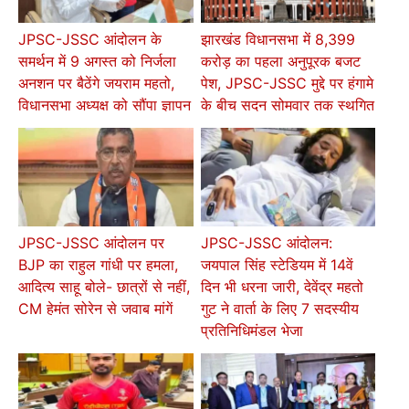
JPSC-JSSC आंदोलन के
झारखंड विधानसभा में 8,399
समर्थन में 9 अगस्त को निर्जला
करोड़ का पहला अनुपूरक बजट
अनशन पर बैठेंगे जयराम महतो,
पेश, JPSC-JSSC मुद्दे पर हंगामे
विधानसभा अध्यक्ष को सौंपा ज्ञापन
के बीच सदन सोमवार तक स्थगित
JPSC-JSSC आंदोलन पर
JPSC-JSSC आंदोलन:
BJP का राहुल गांधी पर हमला,
जयपाल सिंह स्टेडियम में 14वें
आदित्य साहू बोले- छात्रों से नहीं,
दिन भी धरना जारी, देवेंद्र महतो
CM हेमंत सोरेन से जवाब मांगें
गुट ने वार्ता के लिए 7 सदस्यीय
प्रतिनिधिमंडल भेजा