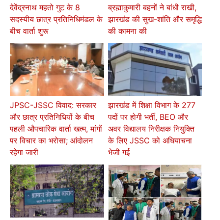
देवेंद्रनाथ महतो गुट के 8
ब्रह्माकुमारी बहनों ने बांधी राखी,
सदस्यीय छात्र प्रतिनिधिमंडल के
झारखंड की सुख-शांति और समृद्धि
बीच वार्ता शुरू
की कामना की
JPSC-JSSC विवाद: सरकार
झारखंड में शिक्षा विभाग के 277
और छात्र प्रतिनिधियों के बीच
पदों पर होगी भर्ती, BEO और
पहली औपचारिक वार्ता खत्म, मांगों
अवर विद्यालय निरीक्षक नियुक्ति
पर विचार का भरोसा; आंदोलन
के लिए JSSC को अधियाचना
रहेगा जारी
भेजी गई