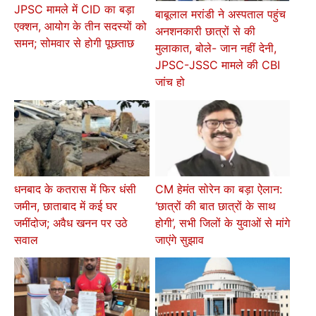
JPSC मामले में CID का बड़ा
बाबूलाल मरांडी ने अस्पताल पहुंच
एक्शन, आयोग के तीन सदस्यों को
अनशनकारी छात्रों से की
समन; सोमवार से होगी पूछताछ
मुलाकात, बोले- जान नहीं देनी,
JPSC-JSSC मामले की CBI
जांच हो
धनबाद के कतरास में फिर धंसी
CM हेमंत सोरेन का बड़ा ऐलान:
जमीन, छाताबाद में कई घर
‘छात्रों की बात छात्रों के साथ
जमींदोज; अवैध खनन पर उठे
होगी’, सभी जिलों के युवाओं से मांगे
सवाल
जाएंगे सुझाव