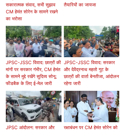
तैयारियों का जायजा
सकारात्मक संवाद, सभी सुझाव
CM हेमंत सोरेन के सामने रखने
का भरोसा
JPSC-JSSC विवाद: छात्रों की
JPSC-JSSC विवाद: सरकार
मांगों पर सरकार गंभीर, CM हेमंत
और देवेंद्रनाथ महतो गुट के
के सामने मुद्दे रखेंगे सुदिव्य सोनू;
छात्रों की वार्ता बेनतीजा, आंदोलन
फीडबैक के लिए ई-मेल जारी
रहेगा जारी
JPSC आंदोलन: सरकार और
रक्षाबंधन पर CM हेमंत सोरेन को