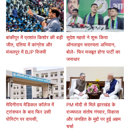
बांकीपुर में प्रशांत किशोर की बड़ी
सुदेश महतो ने शुरू किया
जीत, दतिया में कांग्रेस और
ऑनलाइन सदस्यता अभियान,
मंजलपुर में BJP विजयी
बोले- फिर मजबूत होगा पार्टी का
जनाधार
मेदिनीराय मेडिकल कॉलेज में
PM मोदी से मिले झारखंड के
ट्रांसफर के बाद फिर उसी
राज्यपाल संतोष गंगवार, विकास
पोस्टिंग पर वापसी,
और जनहित के मुद्दों पर हुई अहम
चर्चा