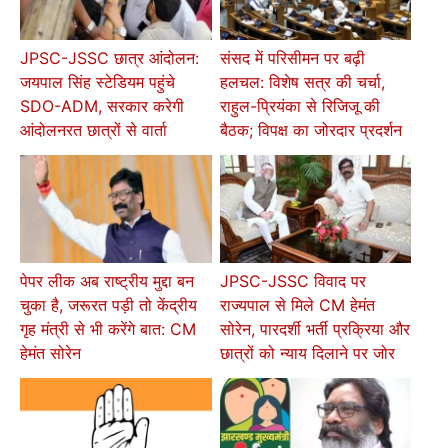
JPSC-JSSC छात्र आंदोलन:
संसद में परिसीमन पर बढ़ी
जयपाल सिंह स्टेडियम पहुंचे
हलचल: विशेष सत्र की चर्चा,
SDO-ADM, सरकार करेगी
राहुल-प्रियंका से रिजिजू की
आंदोलनरत छात्रों से वार्ता
बैठक; विपक्ष का जोरदार प्रदर्शन
पेपर लीक अब राष्ट्रीय मुद्दा बन
JPSC-JSSC विवाद पर
चुका है, जरूरत पड़ी तो केंद्रीय
राज्यपाल से मिले CM हेमंत
गृह मंत्री से भी करेंगे बात: CM
सोरेन, पारदर्शी भर्ती प्रक्रिया और
हेमंत सोरेन
छात्रों को न्याय दिलाने पर जोर