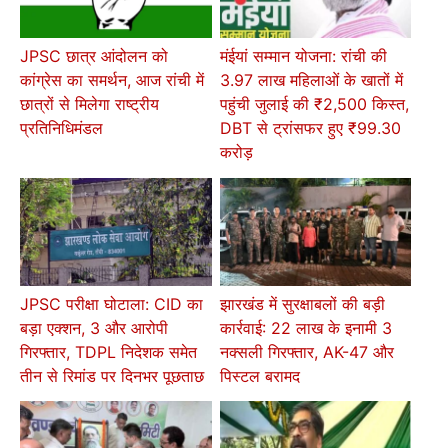
JPSC छात्र आंदोलन को
मंईयां सम्मान योजना: रांची की
कांग्रेस का समर्थन, आज रांची में
3.97 लाख महिलाओं के खातों में
छात्रों से मिलेगा राष्ट्रीय
पहुंची जुलाई की ₹2,500 किस्त,
प्रतिनिधिमंडल
DBT से ट्रांसफर हुए ₹99.30
करोड़
JPSC परीक्षा घोटाला: CID का
झारखंड में सुरक्षाबलों की बड़ी
बड़ा एक्शन, 3 और आरोपी
कार्रवाई: 22 लाख के इनामी 3
गिरफ्तार, TDPL निदेशक समेत
नक्सली गिरफ्तार, AK-47 और
तीन से रिमांड पर दिनभर पूछताछ
पिस्टल बरामद