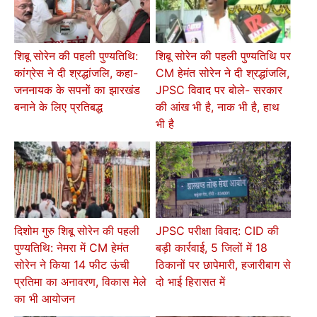
शिबू सोरेन की पहली पुण्यतिथि:
शिबू सोरेन की पहली पुण्यतिथि पर
कांग्रेस ने दी श्रद्धांजलि, कहा-
CM हेमंत सोरेन ने दी श्रद्धांजलि,
जननायक के सपनों का झारखंड
JPSC विवाद पर बोले- सरकार
बनाने के लिए प्रतिबद्ध
की आंख भी है, नाक भी है, हाथ
भी है
दिशोम गुरु शिबू सोरेन की पहली
JPSC परीक्षा विवाद: CID की
पुण्यतिथि: नेमरा में CM हेमंत
बड़ी कार्रवाई, 5 जिलों में 18
सोरेन ने किया 14 फीट ऊंची
ठिकानों पर छापेमारी, हजारीबाग से
प्रतिमा का अनावरण, विकास मेले
दो भाई हिरासत में
का भी आयोजन