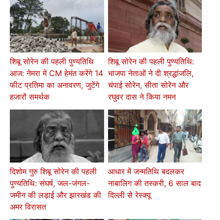
शिबू सोरेन की पहली पुण्यतिथि
शिबू सोरेन की पहली पुण्यतिथि:
आज: नेमरा में CM हेमंत करेंगे 14
भाजपा नेताओं ने दी श्रद्धांजलि,
फीट प्रतिमा का अनावरण, जुटेंगे
चंपाई सोरेन, सीता सोरेन और
हजारों समर्थक
रघुवर दास ने किया नमन
दिशोम गुरु शिबू सोरेन की पहली
आधार में जन्मतिथि बदलकर
पुण्यतिथि: संघर्ष, जल-जंगल-
नाबालिग की तस्करी, 6 साल बाद
जमीन की लड़ाई और झारखंड की
दिल्ली से रेस्क्यू
अमर विरासत