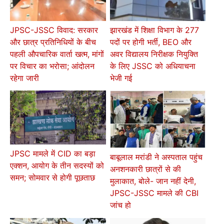
JPSC-JSSC विवाद: सरकार
झारखंड में शिक्षा विभाग के 277
और छात्र प्रतिनिधियों के बीच
पदों पर होगी भर्ती, BEO और
पहली औपचारिक वार्ता खत्म, मांगों
अवर विद्यालय निरीक्षक नियुक्ति
पर विचार का भरोसा; आंदोलन
के लिए JSSC को अधियाचना
रहेगा जारी
भेजी गई
JPSC मामले में CID का बड़ा
बाबूलाल मरांडी ने अस्पताल पहुंच
एक्शन, आयोग के तीन सदस्यों को
अनशनकारी छात्रों से की
समन; सोमवार से होगी पूछताछ
मुलाकात, बोले- जान नहीं देनी,
JPSC-JSSC मामले की CBI
जांच हो