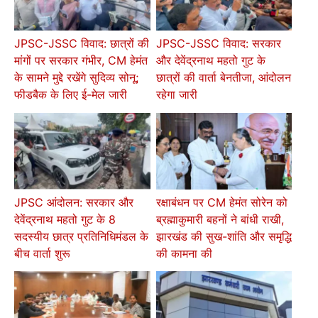
JPSC-JSSC विवाद: छात्रों की
JPSC-JSSC विवाद: सरकार
मांगों पर सरकार गंभीर, CM हेमंत
और देवेंद्रनाथ महतो गुट के
के सामने मुद्दे रखेंगे सुदिव्य सोनू;
छात्रों की वार्ता बेनतीजा, आंदोलन
फीडबैक के लिए ई-मेल जारी
रहेगा जारी
JPSC आंदोलन: सरकार और
रक्षाबंधन पर CM हेमंत सोरेन को
देवेंद्रनाथ महतो गुट के 8
ब्रह्माकुमारी बहनों ने बांधी राखी,
सदस्यीय छात्र प्रतिनिधिमंडल के
झारखंड की सुख-शांति और समृद्धि
बीच वार्ता शुरू
की कामना की