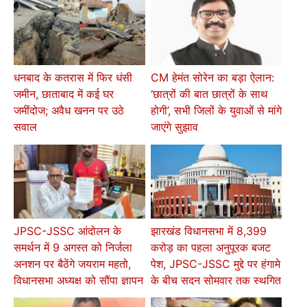
धनबाद के कतरास में फिर धंसी
CM हेमंत सोरेन का बड़ा ऐलान:
जमीन, छाताबाद में कई घर
‘छात्रों की बात छात्रों के साथ
जमींदोज; अवैध खनन पर उठे
होगी’, सभी जिलों के युवाओं से मांगे
सवाल
जाएंगे सुझाव
JPSC-JSSC आंदोलन के
झारखंड विधानसभा में 8,399
समर्थन में 9 अगस्त को निर्जला
करोड़ का पहला अनुपूरक बजट
अनशन पर बैठेंगे जयराम महतो,
पेश, JPSC-JSSC मुद्दे पर हंगामे
विधानसभा अध्यक्ष को सौंपा ज्ञापन
के बीच सदन सोमवार तक स्थगित