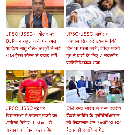
JPSC-JSSC आंदोलन पर
JPSC-JSSC आंदोलन:
BJP का राहुल गांधी पर हमला,
जयपाल सिंह स्टेडियम में 14वें
आदित्य साहू बोले- छात्रों से नहीं,
दिन भी धरना जारी, देवेंद्र महतो
CM हेमंत सोरेन से जवाब मांगें
गुट ने वार्ता के लिए 7 सदस्यीय
प्रतिनिधिमंडल भेजा
JPSC-JSSC मुद्दे पर
CM हेमंत सोरेन से राज्य स्तरीय
विधानसभा में जयराम महतो का
बैंकर्स समिति के प्रतिनिधिमंडल
अनोखा विरोध, T-shirt से
की शिष्टाचार भेंट, 96वीं SLBC
सरकार को दिया बड़ा संदेश
बैठक की स्मारिका भेंट