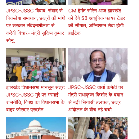
JPSC-JSSC विवाद: संवाद से
CM हेमंत सोरेन आज झारखंड
निकलेगा समाधान, छात्रों की मांगों
को देंगे 58 आधुनिक फायर टेंडर
पर सरकार संवेदनशीलता से
की सौगात, अग्निशमन सेवा होगी
करेगी विचार- मंत्री सुदिव्य कुमार
हाईटेक
सोनू
झारखंड विधानसभा मानसून सत्र:
JPSC-JSSC वार्ता कमेटी पर
JPSC-JSSC मुद्दे पर गरमाई
मंत्री राधाकृष्ण किशोर के बयान
राजनीति, विपक्ष का विधानसभा के
से बढ़ी सियासी हलचल, छात्र
बाहर जोरदार प्रदर्शन
आंदोलन के बीच नई चर्चा