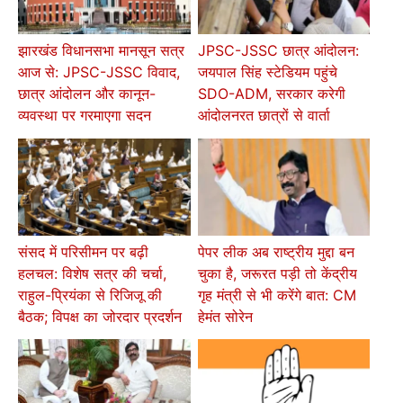
झारखंड विधानसभा मानसून सत्र
JPSC-JSSC छात्र आंदोलन:
आज से: JPSC-JSSC विवाद,
जयपाल सिंह स्टेडियम पहुंचे
छात्र आंदोलन और कानून-
SDO-ADM, सरकार करेगी
व्यवस्था पर गरमाएगा सदन
आंदोलनरत छात्रों से वार्ता
संसद में परिसीमन पर बढ़ी
पेपर लीक अब राष्ट्रीय मुद्दा बन
हलचल: विशेष सत्र की चर्चा,
चुका है, जरूरत पड़ी तो केंद्रीय
राहुल-प्रियंका से रिजिजू की
गृह मंत्री से भी करेंगे बात: CM
बैठक; विपक्ष का जोरदार प्रदर्शन
हेमंत सोरेन