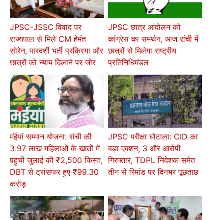
JPSC-JSSC विवाद पर
JPSC छात्र आंदोलन को
राज्यपाल से मिले CM हेमंत
कांग्रेस का समर्थन, आज रांची में
सोरेन, पारदर्शी भर्ती प्रक्रिया और
छात्रों से मिलेगा राष्ट्रीय
छात्रों को न्याय दिलाने पर जोर
प्रतिनिधिमंडल
मंईयां सम्मान योजना: रांची की
JPSC परीक्षा घोटाला: CID का
3.97 लाख महिलाओं के खातों में
बड़ा एक्शन, 3 और आरोपी
पहुंची जुलाई की ₹2,500 किस्त,
गिरफ्तार, TDPL निदेशक समेत
DBT से ट्रांसफर हुए ₹99.30
तीन से रिमांड पर दिनभर पूछताछ
करोड़