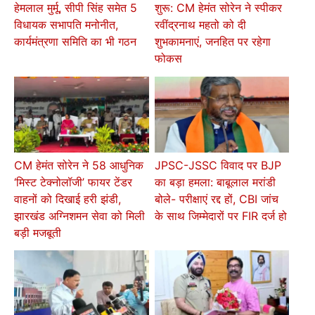
हेमलाल मुर्मू, सीपी सिंह समेत 5
शुरू: CM हेमंत सोरेन ने स्पीकर
विधायक सभापति मनोनीत,
रवींद्रनाथ महतो को दी
कार्यमंत्रणा समिति का भी गठन
शुभकामनाएं, जनहित पर रहेगा
फोकस
CM हेमंत सोरेन ने 58 आधुनिक
JPSC-JSSC विवाद पर BJP
‘मिस्ट टेक्नोलॉजी’ फायर टेंडर
का बड़ा हमला: बाबूलाल मरांडी
वाहनों को दिखाई हरी झंडी,
बोले- परीक्षाएं रद्द हों, CBI जांच
झारखंड अग्निशमन सेवा को मिली
के साथ जिम्मेदारों पर FIR दर्ज हो
बड़ी मजबूती