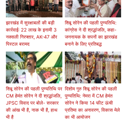
झारखंड में सुरक्षाबलों की बड़ी
शिबू सोरेन की पहली पुण्यतिथि:
कार्रवाई: 22 लाख के इनामी 3
कांग्रेस ने दी श्रद्धांजलि, कहा-
नक्सली गिरफ्तार, AK-47 और
जननायक के सपनों का झारखंड
पिस्टल बरामद
बनाने के लिए प्रतिबद्ध
शिबू सोरेन की पहली पुण्यतिथि पर
दिशोम गुरु शिबू सोरेन की पहली
CM हेमंत सोरेन ने दी श्रद्धांजलि,
पुण्यतिथि: नेमरा में CM हेमंत
JPSC विवाद पर बोले- सरकार
सोरेन ने किया 14 फीट ऊंची
की आंख भी है, नाक भी है, हाथ
प्रतिमा का अनावरण, विकास मेले
भी है
का भी आयोजन