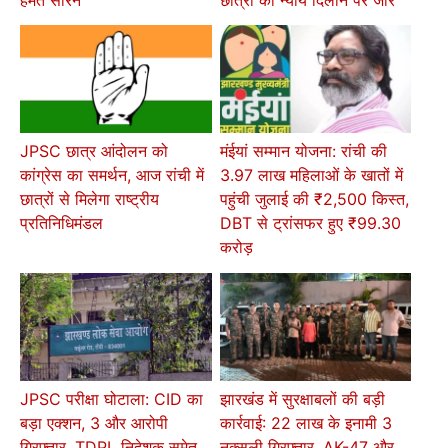
हेमंत सोरेन
छात्रों को न्याय दिलाने पर जोर
JPSC छात्र आंदोलन को
मंईयां सम्मान योजना: रांची की
कांग्रेस का समर्थन, आज रांची में
3.97 लाख महिलाओं के खातों में
छात्रों से मिलेगा राष्ट्रीय
पहुंची जुलाई की ₹2,500 किस्त,
प्रतिनिधिमंडल
DBT से ट्रांसफर हुए ₹99.30
करोड़
JPSC परीक्षा घोटाला: CID का
झारखंड में सुरक्षाबलों की बड़ी
बड़ा एक्शन, 3 और आरोपी
कार्रवाई: 22 लाख के इनामी 3
गिरफ्तार, TDPL निदेशक समेत
नक्सली गिरफ्तार, AK-47 और