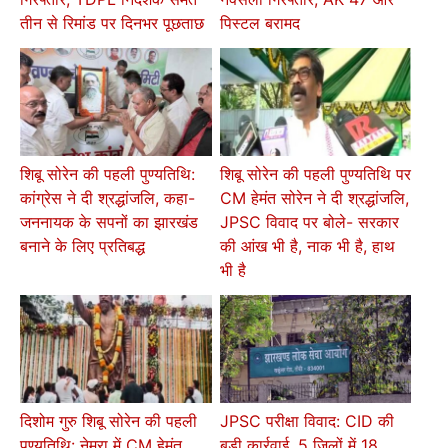
तीन से रिमांड पर दिनभर पूछताछ
पिस्टल बरामद
शिबू सोरेन की पहली पुण्यतिथि:
शिबू सोरेन की पहली पुण्यतिथि पर
कांग्रेस ने दी श्रद्धांजलि, कहा-
CM हेमंत सोरेन ने दी श्रद्धांजलि,
जननायक के सपनों का झारखंड
JPSC विवाद पर बोले- सरकार
बनाने के लिए प्रतिबद्ध
की आंख भी है, नाक भी है, हाथ
भी है
दिशोम गुरु शिबू सोरेन की पहली
JPSC परीक्षा विवाद: CID की
पुण्यतिथि: नेमरा में CM हेमंत
बड़ी कार्रवाई, 5 जिलों में 18