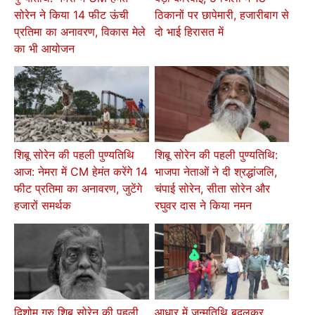
सोरेन ने किया 14 फीट ऊंची
ठिकानों पर छापेमारी, हजारीबाग से
प्रतिमा का अनावरण, विकास मेले
दो भाई हिरासत में
का भी आयोजन
शिबू सोरेन की पहली पुण्यतिथि
शिबू सोरेन की पहली पुण्यतिथि:
आज: नेमरा में CM हेमंत करेंगे 14
भाजपा नेताओं ने दी श्रद्धांजलि,
फीट प्रतिमा का अनावरण, जुटेंगे
चंपाई सोरेन, सीता सोरेन और
हजारों समर्थक
रघुवर दास ने किया नमन
दिशोम गुरु शिबू सोरेन की पहली
आधार में जन्मतिथि बदलकर