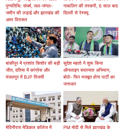
पुण्यतिथि: संघर्ष, जल-जंगल-
नाबालिग की तस्करी, 6 साल बाद
जमीन की लड़ाई और झारखंड की
दिल्ली से रेस्क्यू
अमर विरासत
बांकीपुर में प्रशांत किशोर की बड़ी
सुदेश महतो ने शुरू किया
जीत, दतिया में कांग्रेस और
ऑनलाइन सदस्यता अभियान,
मंजलपुर में BJP विजयी
बोले- फिर मजबूत होगा पार्टी का
जनाधार
मेदिनीराय मेडिकल कॉलेज में
PM मोदी से मिले झारखंड के