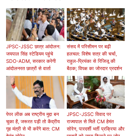
JPSC-JSSC छात्र आंदोलन:
संसद में परिसीमन पर बढ़ी
जयपाल सिंह स्टेडियम पहुंचे
हलचल: विशेष सत्र की चर्चा,
SDO-ADM, सरकार करेगी
राहुल-प्रियंका से रिजिजू की
आंदोलनरत छात्रों से वार्ता
बैठक; विपक्ष का जोरदार प्रदर्शन
पेपर लीक अब राष्ट्रीय मुद्दा बन
JPSC-JSSC विवाद पर
चुका है, जरूरत पड़ी तो केंद्रीय
राज्यपाल से मिले CM हेमंत
गृह मंत्री से भी करेंगे बात: CM
सोरेन, पारदर्शी भर्ती प्रक्रिया और