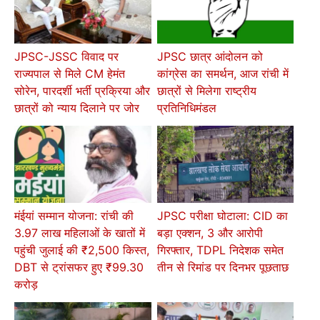
JPSC-JSSC विवाद पर
JPSC छात्र आंदोलन को
राज्यपाल से मिले CM हेमंत
कांग्रेस का समर्थन, आज रांची में
सोरेन, पारदर्शी भर्ती प्रक्रिया और
छात्रों से मिलेगा राष्ट्रीय
छात्रों को न्याय दिलाने पर जोर
प्रतिनिधिमंडल
मंईयां सम्मान योजना: रांची की
JPSC परीक्षा घोटाला: CID का
3.97 लाख महिलाओं के खातों में
बड़ा एक्शन, 3 और आरोपी
पहुंची जुलाई की ₹2,500 किस्त,
गिरफ्तार, TDPL निदेशक समेत
DBT से ट्रांसफर हुए ₹99.30
तीन से रिमांड पर दिनभर पूछताछ
करोड़