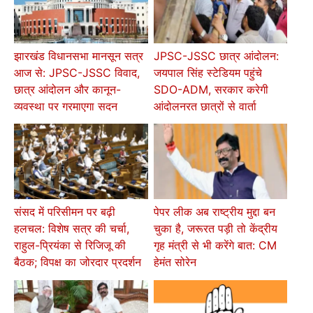
झारखंड विधानसभा मानसून सत्र
JPSC-JSSC छात्र आंदोलन:
आज से: JPSC-JSSC विवाद,
जयपाल सिंह स्टेडियम पहुंचे
छात्र आंदोलन और कानून-
SDO-ADM, सरकार करेगी
व्यवस्था पर गरमाएगा सदन
आंदोलनरत छात्रों से वार्ता
संसद में परिसीमन पर बढ़ी
पेपर लीक अब राष्ट्रीय मुद्दा बन
हलचल: विशेष सत्र की चर्चा,
चुका है, जरूरत पड़ी तो केंद्रीय
राहुल-प्रियंका से रिजिजू की
गृह मंत्री से भी करेंगे बात: CM
बैठक; विपक्ष का जोरदार प्रदर्शन
हेमंत सोरेन