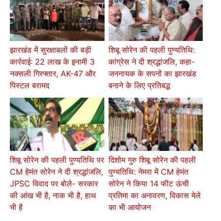
झारखंड में सुरक्षाबलों की बड़ी
शिबू सोरेन की पहली पुण्यतिथि:
कार्रवाई: 22 लाख के इनामी 3
कांग्रेस ने दी श्रद्धांजलि, कहा-
नक्सली गिरफ्तार, AK-47 और
जननायक के सपनों का झारखंड
पिस्टल बरामद
बनाने के लिए प्रतिबद्ध
शिबू सोरेन की पहली पुण्यतिथि पर
दिशोम गुरु शिबू सोरेन की पहली
CM हेमंत सोरेन ने दी श्रद्धांजलि,
पुण्यतिथि: नेमरा में CM हेमंत
JPSC विवाद पर बोले- सरकार
सोरेन ने किया 14 फीट ऊंची
की आंख भी है, नाक भी है, हाथ
प्रतिमा का अनावरण, विकास मेले
भी है
का भी आयोजन