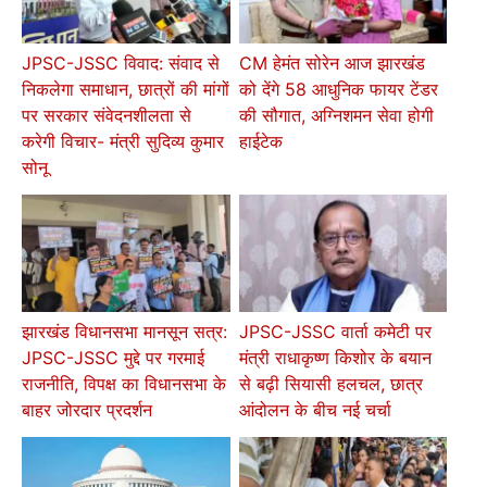
JPSC-JSSC विवाद: संवाद से
CM हेमंत सोरेन आज झारखंड
निकलेगा समाधान, छात्रों की मांगों
को देंगे 58 आधुनिक फायर टेंडर
पर सरकार संवेदनशीलता से
की सौगात, अग्निशमन सेवा होगी
करेगी विचार- मंत्री सुदिव्य कुमार
हाईटेक
सोनू
झारखंड विधानसभा मानसून सत्र:
JPSC-JSSC वार्ता कमेटी पर
JPSC-JSSC मुद्दे पर गरमाई
मंत्री राधाकृष्ण किशोर के बयान
राजनीति, विपक्ष का विधानसभा के
से बढ़ी सियासी हलचल, छात्र
बाहर जोरदार प्रदर्शन
आंदोलन के बीच नई चर्चा