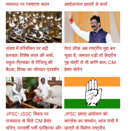
व्यवस्था पर गरमाएगा सदन
आंदोलनरत छात्रों से वार्ता
संसद में परिसीमन पर बढ़ी
पेपर लीक अब राष्ट्रीय मुद्दा बन
हलचल: विशेष सत्र की चर्चा,
चुका है, जरूरत पड़ी तो केंद्रीय
राहुल-प्रियंका से रिजिजू की
गृह मंत्री से भी करेंगे बात: CM
बैठक; विपक्ष का जोरदार प्रदर्शन
हेमंत सोरेन
JPSC-JSSC विवाद पर
JPSC छात्र आंदोलन को
राज्यपाल से मिले CM हेमंत
कांग्रेस का समर्थन, आज रांची में
सोरेन, पारदर्शी भर्ती प्रक्रिया और
छात्रों से मिलेगा राष्ट्रीय