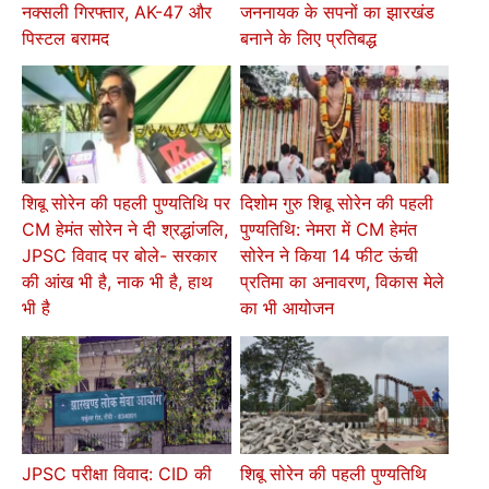
नक्सली गिरफ्तार, AK-47 और
जननायक के सपनों का झारखंड
पिस्टल बरामद
बनाने के लिए प्रतिबद्ध
शिबू सोरेन की पहली पुण्यतिथि पर
दिशोम गुरु शिबू सोरेन की पहली
CM हेमंत सोरेन ने दी श्रद्धांजलि,
पुण्यतिथि: नेमरा में CM हेमंत
JPSC विवाद पर बोले- सरकार
सोरेन ने किया 14 फीट ऊंची
की आंख भी है, नाक भी है, हाथ
प्रतिमा का अनावरण, विकास मेले
भी है
का भी आयोजन
JPSC परीक्षा विवाद: CID की
शिबू सोरेन की पहली पुण्यतिथि