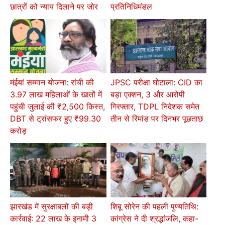
छात्रों को न्याय दिलाने पर जोर
प्रतिनिधिमंडल
मंईयां सम्मान योजना: रांची की
JPSC परीक्षा घोटाला: CID का
3.97 लाख महिलाओं के खातों में
बड़ा एक्शन, 3 और आरोपी
पहुंची जुलाई की ₹2,500 किस्त,
गिरफ्तार, TDPL निदेशक समेत
DBT से ट्रांसफर हुए ₹99.30
तीन से रिमांड पर दिनभर पूछताछ
करोड़
झारखंड में सुरक्षाबलों की बड़ी
शिबू सोरेन की पहली पुण्यतिथि:
कार्रवाई: 22 लाख के इनामी 3
कांग्रेस ने दी श्रद्धांजलि, कहा-