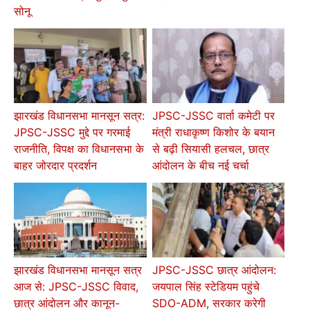
सोनू
झारखंड विधानसभा मानसून सत्र:
JPSC-JSSC वार्ता कमेटी पर
JPSC-JSSC मुद्दे पर गरमाई
मंत्री राधाकृष्ण किशोर के बयान
राजनीति, विपक्ष का विधानसभा के
से बढ़ी सियासी हलचल, छात्र
बाहर जोरदार प्रदर्शन
आंदोलन के बीच नई चर्चा
झारखंड विधानसभा मानसून सत्र
JPSC-JSSC छात्र आंदोलन:
आज से: JPSC-JSSC विवाद,
जयपाल सिंह स्टेडियम पहुंचे
छात्र आंदोलन और कानून-
SDO-ADM, सरकार करेगी