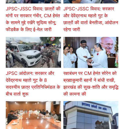
JPSC-JSSC विवाद: छात्रों की
JPSC-JSSC विवाद: सरकार
मांगों पर सरकार गंभीर, CM हेमंत
और देवेंद्रनाथ महतो गुट के
के सामने मुद्दे रखेंगे सुदिव्य सोनू;
छात्रों की वार्ता बेनतीजा, आंदोलन
फीडबैक के लिए ई-मेल जारी
रहेगा जारी
JPSC आंदोलन: सरकार और
रक्षाबंधन पर CM हेमंत सोरेन को
देवेंद्रनाथ महतो गुट के 8
ब्रह्माकुमारी बहनों ने बांधी राखी,
सदस्यीय छात्र प्रतिनिधिमंडल के
झारखंड की सुख-शांति और समृद्धि
बीच वार्ता शुरू
की कामना की