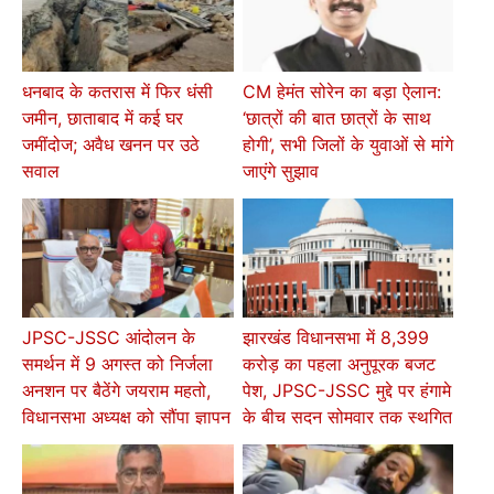
धनबाद के कतरास में फिर धंसी
CM हेमंत सोरेन का बड़ा ऐलान:
जमीन, छाताबाद में कई घर
‘छात्रों की बात छात्रों के साथ
जमींदोज; अवैध खनन पर उठे
होगी’, सभी जिलों के युवाओं से मांगे
सवाल
जाएंगे सुझाव
JPSC-JSSC आंदोलन के
झारखंड विधानसभा में 8,399
समर्थन में 9 अगस्त को निर्जला
करोड़ का पहला अनुपूरक बजट
अनशन पर बैठेंगे जयराम महतो,
पेश, JPSC-JSSC मुद्दे पर हंगामे
विधानसभा अध्यक्ष को सौंपा ज्ञापन
के बीच सदन सोमवार तक स्थगित