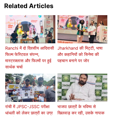
Related Articles
Ranchi में दो दिवसीय आदिवासी
Jharkhand की मिट्टी, भाषा
फिल्म फेस्टिवल संपन्न,
और कहानियों को सिनेमा की
मास्टरक्लास और फिल्मों पर हुई
पहचान बनाने पर जोर
सार्थक चर्चा
रांची में JPSC-JSSC परीक्षा
भाजपा छात्रों के भविष्य से
धांधली को लेकर छात्रों का उग्र
खिलवाड़ कर रही, उसके नापाक