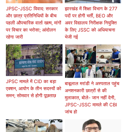
JPSC-JSSC विवाद: सरकार
झारखंड में शिक्षा विभाग के 277
और छात्र प्रतिनिधियों के बीच
पदों पर होगी भर्ती, BEO और
पहली औपचारिक वार्ता खत्म, मांगों
अवर विद्यालय निरीक्षक नियुक्ति
पर विचार का भरोसा; आंदोलन
के लिए JSSC को अधियाचना
रहेगा जारी
भेजी गई
JPSC मामले में CID का बड़ा
बाबूलाल मरांडी ने अस्पताल पहुंच
एक्शन, आयोग के तीन सदस्यों को
अनशनकारी छात्रों से की
समन; सोमवार से होगी पूछताछ
मुलाकात, बोले- जान नहीं देनी,
JPSC-JSSC मामले की CBI
जांच हो