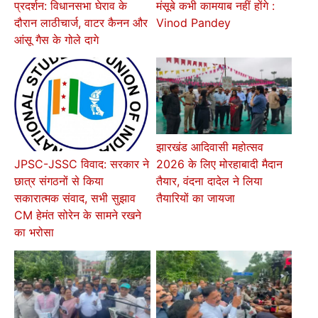
प्रदर्शन: विधानसभा घेराव के
मंसूबे कभी कामयाब नहीं होंगे :
दौरान लाठीचार्ज, वाटर कैनन और
Vinod Pandey
आंसू गैस के गोले दागे
झारखंड आदिवासी महोत्सव
2026 के लिए मोरहाबादी मैदान
JPSC-JSSC विवाद: सरकार ने
तैयार, वंदना दादेल ने लिया
छात्र संगठनों से किया
तैयारियों का जायजा
सकारात्मक संवाद, सभी सुझाव
CM हेमंत सोरेन के सामने रखने
का भरोसा