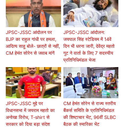
JPSC-JSSC आंदोलन पर
JPSC-JSSC आंदोलन:
BJP का राहुल गांधी पर हमला,
जयपाल सिंह स्टेडियम में 14वें
आदित्य साहू बोले- छात्रों से नहीं,
दिन भी धरना जारी, देवेंद्र महतो
CM हेमंत सोरेन से जवाब मांगें
गुट ने वार्ता के लिए 7 सदस्यीय
प्रतिनिधिमंडल भेजा
JPSC-JSSC मुद्दे पर
CM हेमंत सोरेन से राज्य स्तरीय
विधानसभा में जयराम महतो का
बैंकर्स समिति के प्रतिनिधिमंडल
अनोखा विरोध, T-shirt से
की शिष्टाचार भेंट, 96वीं SLBC
सरकार को दिया बड़ा संदेश
बैठक की स्मारिका भेंट