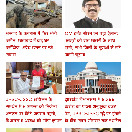
धनबाद के कतरास में फिर धंसी
CM हेमंत सोरेन का बड़ा ऐलान:
जमीन, छाताबाद में कई घर
‘छात्रों की बात छात्रों के साथ
जमींदोज; अवैध खनन पर उठे
होगी’, सभी जिलों के युवाओं से मांगे
सवाल
जाएंगे सुझाव
JPSC-JSSC आंदोलन के
झारखंड विधानसभा में 8,399
समर्थन में 9 अगस्त को निर्जला
करोड़ का पहला अनुपूरक बजट
अनशन पर बैठेंगे जयराम महतो,
पेश, JPSC-JSSC मुद्दे पर हंगामे
विधानसभा अध्यक्ष को सौंपा ज्ञापन
के बीच सदन सोमवार तक स्थगित