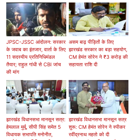
JPSC-JSSC आंदोलन: सरकार
असम बाढ़ पीड़ितों के लिए
के जवाब का इंतजार, वार्ता के लिए
झारखंड सरकार का बड़ा सहयोग,
11 सदस्यीय प्रतिनिधिमंडल
CM हेमंत सोरेन ने ₹3 करोड़ की
तैयार; राहुल गांधी से CBI जांच
सहायता राशि दी
की मांग
झारखंड विधानसभा मानसून सत्र:
झारखंड विधानसभा मानसून सत्र
हेमलाल मुर्मू, सीपी सिंह समेत 5
शुरू: CM हेमंत सोरेन ने स्पीकर
विधायक सभापति मनोनीत,
रवींद्रनाथ महतो को दी