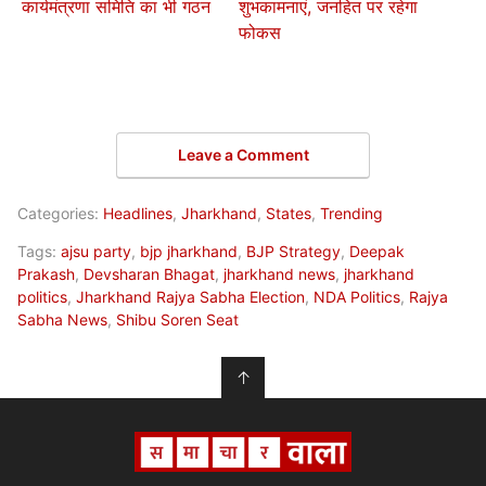
कार्यमंत्रणा समिति का भी गठन
शुभकामनाएं, जनहित पर रहेगा
फोकस
Leave a Comment
Categories:
Headlines
,
Jharkhand
,
States
,
Trending
Tags:
ajsu party
,
bjp jharkhand
,
BJP Strategy
,
Deepak
Prakash
,
Devsharan Bhagat
,
jharkhand news
,
jharkhand
politics
,
Jharkhand Rajya Sabha Election
,
NDA Politics
,
Rajya
Sabha News
,
Shibu Soren Seat
↑