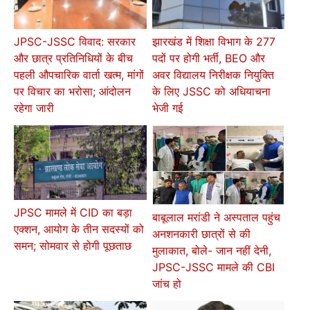
JPSC-JSSC विवाद: सरकार
झारखंड में शिक्षा विभाग के 277
और छात्र प्रतिनिधियों के बीच
पदों पर होगी भर्ती, BEO और
पहली औपचारिक वार्ता खत्म, मांगों
अवर विद्यालय निरीक्षक नियुक्ति
पर विचार का भरोसा; आंदोलन
के लिए JSSC को अधियाचना
रहेगा जारी
भेजी गई
JPSC मामले में CID का बड़ा
बाबूलाल मरांडी ने अस्पताल पहुंच
एक्शन, आयोग के तीन सदस्यों को
अनशनकारी छात्रों से की
समन; सोमवार से होगी पूछताछ
मुलाकात, बोले- जान नहीं देनी,
JPSC-JSSC मामले की CBI
जांच हो