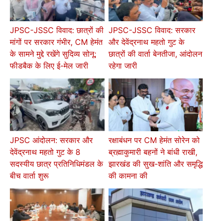
JPSC-JSSC विवाद: छात्रों की
JPSC-JSSC विवाद: सरकार
मांगों पर सरकार गंभीर, CM हेमंत
और देवेंद्रनाथ महतो गुट के
के सामने मुद्दे रखेंगे सुदिव्य सोनू;
छात्रों की वार्ता बेनतीजा, आंदोलन
फीडबैक के लिए ई-मेल जारी
रहेगा जारी
JPSC आंदोलन: सरकार और
रक्षाबंधन पर CM हेमंत सोरेन को
देवेंद्रनाथ महतो गुट के 8
ब्रह्माकुमारी बहनों ने बांधी राखी,
सदस्यीय छात्र प्रतिनिधिमंडल के
झारखंड की सुख-शांति और समृद्धि
बीच वार्ता शुरू
की कामना की