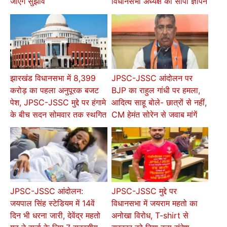
जाएंगे सुझाव
विधानसभा अध्यक्ष को सौंपा ज्ञापन
झारखंड विधानसभा में 8,399
JPSC-JSSC आंदोलन पर
करोड़ का पहला अनुपूरक बजट
BJP का राहुल गांधी पर हमला,
पेश, JPSC-JSSC मुद्दे पर हंगामे
आदित्य साहू बोले- छात्रों से नहीं,
के बीच सदन सोमवार तक स्थगित
CM हेमंत सोरेन से जवाब मांगें
JPSC-JSSC आंदोलन:
JPSC-JSSC मुद्दे पर
जयपाल सिंह स्टेडियम में 14वें
विधानसभा में जयराम महतो का
दिन भी धरना जारी, देवेंद्र महतो
अनोखा विरोध, T-shirt से