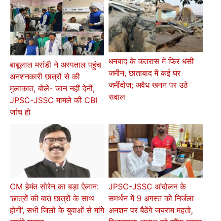
धनबाद के कतरास में फिर धंसी
बाबूलाल मरांडी ने अस्पताल पहुंच
जमीन, छाताबाद में कई घर
अनशनकारी छात्रों से की
जमींदोज; अवैध खनन पर उठे
मुलाकात, बोले- जान नहीं देनी,
सवाल
JPSC-JSSC मामले की CBI
जांच हो
CM हेमंत सोरेन का बड़ा ऐलान:
JPSC-JSSC आंदोलन के
‘छात्रों की बात छात्रों के साथ
समर्थन में 9 अगस्त को निर्जला
होगी’, सभी जिलों के युवाओं से मांगे
अनशन पर बैठेंगे जयराम महतो,