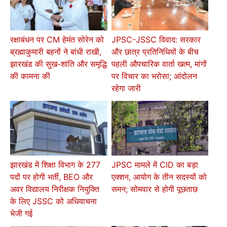
रक्षाबंधन पर CM हेमंत सोरेन को
JPSC-JSSC विवाद: सरकार
ब्रह्माकुमारी बहनों ने बांधी राखी,
और छात्र प्रतिनिधियों के बीच
झारखंड की सुख-शांति और समृद्धि
पहली औपचारिक वार्ता खत्म, मांगों
की कामना की
पर विचार का भरोसा; आंदोलन
रहेगा जारी
झारखंड में शिक्षा विभाग के 277
JPSC मामले में CID का बड़ा
पदों पर होगी भर्ती, BEO और
एक्शन, आयोग के तीन सदस्यों को
अवर विद्यालय निरीक्षक नियुक्ति
समन; सोमवार से होगी पूछताछ
के लिए JSSC को अधियाचना
भेजी गई