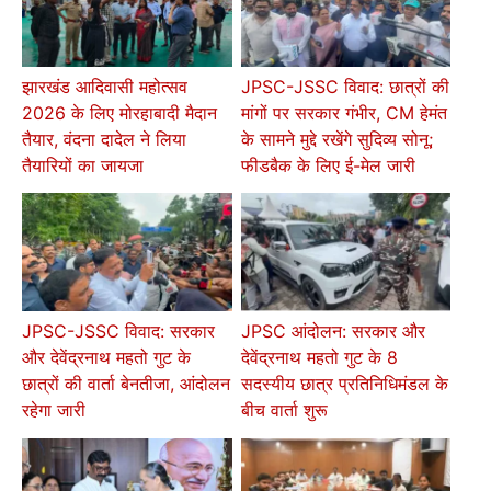
झारखंड आदिवासी महोत्सव
JPSC-JSSC विवाद: छात्रों की
2026 के लिए मोरहाबादी मैदान
मांगों पर सरकार गंभीर, CM हेमंत
तैयार, वंदना दादेल ने लिया
के सामने मुद्दे रखेंगे सुदिव्य सोनू;
तैयारियों का जायजा
फीडबैक के लिए ई-मेल जारी
JPSC-JSSC विवाद: सरकार
JPSC आंदोलन: सरकार और
और देवेंद्रनाथ महतो गुट के
देवेंद्रनाथ महतो गुट के 8
छात्रों की वार्ता बेनतीजा, आंदोलन
सदस्यीय छात्र प्रतिनिधिमंडल के
रहेगा जारी
बीच वार्ता शुरू