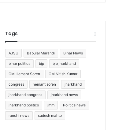
Tags
AJSU
Babulal Marandi
Bihar News
bihar politics
bjp
bjp jharkhand
CM Hemant Soren
CM Nitish Kumar
congress
hemant soren
jharkhand
jharkhand congress
jharkhand news
jharkhand politics
jmm
Politics news
ranchi news
sudesh mahto