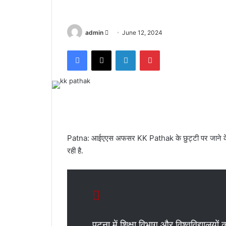
admin
S
June 12, 2024
e
Facebook
X
LinkedIn
Pinterest
n
d
a
n
e
m
a
Patna: आईएएस अफसर KK Pathak के छुट्टी पर जाने के बाद
i
रही है.
l
पटना में शिक्षा विभाग और विश्वविद्यालयों 