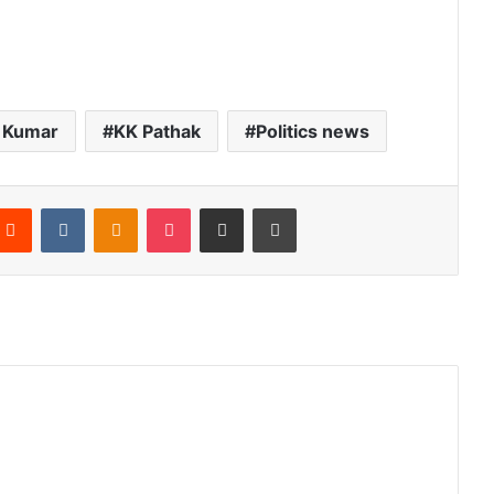
h Kumar
KK Pathak
Politics news
Reddit
VKontakte
Odnoklassniki
Pocket
Share via Email
Print