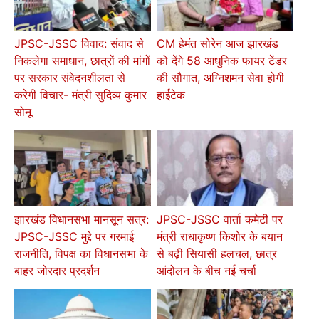
JPSC-JSSC विवाद: संवाद से
CM हेमंत सोरेन आज झारखंड
निकलेगा समाधान, छात्रों की मांगों
को देंगे 58 आधुनिक फायर टेंडर
पर सरकार संवेदनशीलता से
की सौगात, अग्निशमन सेवा होगी
करेगी विचार- मंत्री सुदिव्य कुमार
हाईटेक
सोनू
झारखंड विधानसभा मानसून सत्र:
JPSC-JSSC वार्ता कमेटी पर
JPSC-JSSC मुद्दे पर गरमाई
मंत्री राधाकृष्ण किशोर के बयान
राजनीति, विपक्ष का विधानसभा के
से बढ़ी सियासी हलचल, छात्र
बाहर जोरदार प्रदर्शन
आंदोलन के बीच नई चर्चा