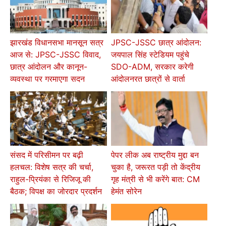
झारखंड विधानसभा मानसून सत्र
JPSC-JSSC छात्र आंदोलन:
आज से: JPSC-JSSC विवाद,
जयपाल सिंह स्टेडियम पहुंचे
छात्र आंदोलन और कानून-
SDO-ADM, सरकार करेगी
व्यवस्था पर गरमाएगा सदन
आंदोलनरत छात्रों से वार्ता
संसद में परिसीमन पर बढ़ी
पेपर लीक अब राष्ट्रीय मुद्दा बन
हलचल: विशेष सत्र की चर्चा,
चुका है, जरूरत पड़ी तो केंद्रीय
राहुल-प्रियंका से रिजिजू की
गृह मंत्री से भी करेंगे बात: CM
बैठक; विपक्ष का जोरदार प्रदर्शन
हेमंत सोरेन