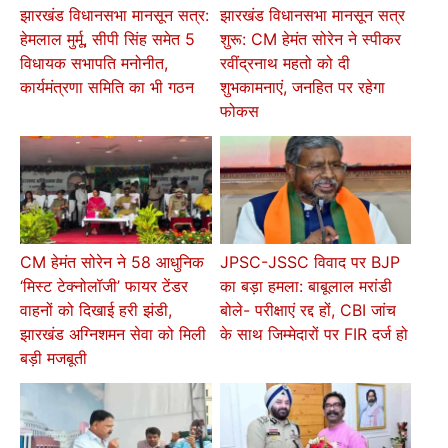
झारखंड विधानसभा मानसून सत्र:
झारखंड विधानसभा मानसून सत्र
हेमलाल मुर्मू, सीपी सिंह समेत 5
शुरू: CM हेमंत सोरेन ने स्पीकर
विधायक सभापति मनोनीत,
रवींद्रनाथ महतो को दी
कार्यमंत्रणा समिति का भी गठन
शुभकामनाएं, जनहित पर रहेगा
फोकस
CM हेमंत सोरेन ने 58 आधुनिक
JPSC-JSSC विवाद पर BJP
‘मिस्ट टेक्नोलॉजी’ फायर टेंडर
का बड़ा हमला: बाबूलाल मरांडी
वाहनों को दिखाई हरी झंडी,
बोले- परीक्षाएं रद्द हों, CBI जांच
झारखंड अग्निशमन सेवा को मिली
के साथ जिम्मेदारों पर FIR दर्ज हो
बड़ी मजबूती