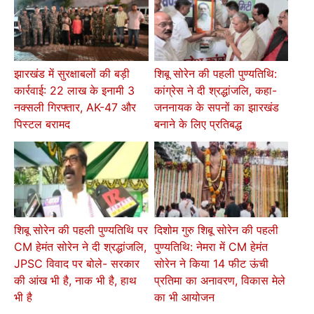
झारखंड में सुरक्षाबलों की बड़ी
शिबू सोरेन की पहली पुण्यतिथि:
कार्रवाई: 22 लाख के इनामी 3
कांग्रेस ने दी श्रद्धांजलि, कहा-
नक्सली गिरफ्तार, AK-47 और
जननायक के सपनों का झारखंड
पिस्टल बरामद
बनाने के लिए प्रतिबद्ध
शिबू सोरेन की पहली पुण्यतिथि पर
दिशोम गुरु शिबू सोरेन की पहली
CM हेमंत सोरेन ने दी श्रद्धांजलि,
पुण्यतिथि: नेमरा में CM हेमंत
JPSC विवाद पर बोले- सरकार
सोरेन ने किया 14 फीट ऊंची
की आंख भी है, नाक भी है, हाथ
प्रतिमा का अनावरण, विकास मेले
भी है
का भी आयोजन