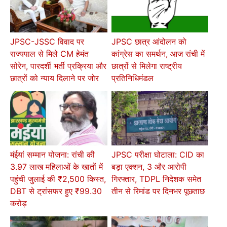
JPSC-JSSC विवाद पर
JPSC छात्र आंदोलन को
राज्यपाल से मिले CM हेमंत
कांग्रेस का समर्थन, आज रांची में
सोरेन, पारदर्शी भर्ती प्रक्रिया और
छात्रों से मिलेगा राष्ट्रीय
छात्रों को न्याय दिलाने पर जोर
प्रतिनिधिमंडल
मंईयां सम्मान योजना: रांची की
JPSC परीक्षा घोटाला: CID का
3.97 लाख महिलाओं के खातों में
बड़ा एक्शन, 3 और आरोपी
पहुंची जुलाई की ₹2,500 किस्त,
गिरफ्तार, TDPL निदेशक समेत
DBT से ट्रांसफर हुए ₹99.30
तीन से रिमांड पर दिनभर पूछताछ
करोड़