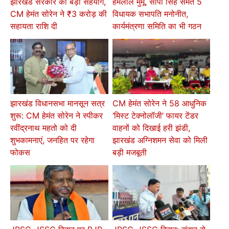
झारखंड सरकार का बड़ा सहयोग,
हेमलाल मुर्मू, सीपी सिंह समेत 5
CM हेमंत सोरेन ने ₹3 करोड़ की
विधायक सभापति मनोनीत,
सहायता राशि दी
कार्यमंत्रणा समिति का भी गठन
झारखंड विधानसभा मानसून सत्र
CM हेमंत सोरेन ने 58 आधुनिक
शुरू: CM हेमंत सोरेन ने स्पीकर
‘मिस्ट टेक्नोलॉजी’ फायर टेंडर
रवींद्रनाथ महतो को दी
वाहनों को दिखाई हरी झंडी,
शुभकामनाएं, जनहित पर रहेगा
झारखंड अग्निशमन सेवा को मिली
फोकस
बड़ी मजबूती