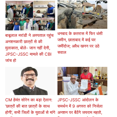
धनबाद के कतरास में फिर धंसी
बाबूलाल मरांडी ने अस्पताल पहुंच
जमीन, छाताबाद में कई घर
अनशनकारी छात्रों से की
जमींदोज; अवैध खनन पर उठे
मुलाकात, बोले- जान नहीं देनी,
सवाल
JPSC-JSSC मामले की CBI
जांच हो
CM हेमंत सोरेन का बड़ा ऐलान:
JPSC-JSSC आंदोलन के
‘छात्रों की बात छात्रों के साथ
समर्थन में 9 अगस्त को निर्जला
होगी’, सभी जिलों के युवाओं से मांगे
अनशन पर बैठेंगे जयराम महतो,