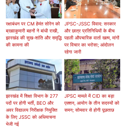
रक्षाबंधन पर CM हेमंत सोरेन को
JPSC-JSSC विवाद: सरकार
ब्रह्माकुमारी बहनों ने बांधी राखी,
और छात्र प्रतिनिधियों के बीच
झारखंड की सुख-शांति और समृद्धि
पहली औपचारिक वार्ता खत्म, मांगों
की कामना की
पर विचार का भरोसा; आंदोलन
रहेगा जारी
झारखंड में शिक्षा विभाग के 277
JPSC मामले में CID का बड़ा
पदों पर होगी भर्ती, BEO और
एक्शन, आयोग के तीन सदस्यों को
अवर विद्यालय निरीक्षक नियुक्ति
समन; सोमवार से होगी पूछताछ
के लिए JSSC को अधियाचना
भेजी गई