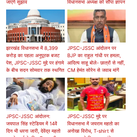
जाएंगे सुझाव
विधानसभा अध्यक्ष को सौंपा ज्ञापन
झारखंड विधानसभा में 8,399
JPSC-JSSC आंदोलन पर
करोड़ का पहला अनुपूरक बजट
BJP का राहुल गांधी पर हमला,
पेश, JPSC-JSSC मुद्दे पर हंगामे
आदित्य साहू बोले- छात्रों से नहीं,
के बीच सदन सोमवार तक स्थगित
CM हेमंत सोरेन से जवाब मांगें
JPSC-JSSC आंदोलन:
JPSC-JSSC मुद्दे पर
जयपाल सिंह स्टेडियम में 14वें
विधानसभा में जयराम महतो का
दिन भी धरना जारी, देवेंद्र महतो
अनोखा विरोध, T-shirt से