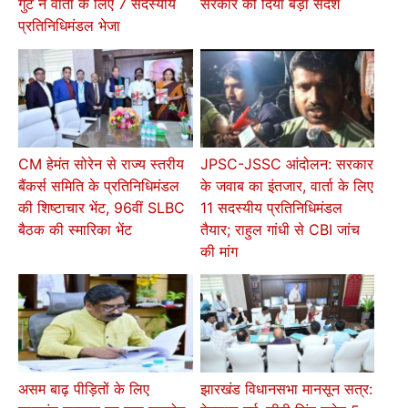
गुट ने वार्ता के लिए 7 सदस्यीय
सरकार को दिया बड़ा संदेश
प्रतिनिधिमंडल भेजा
CM हेमंत सोरेन से राज्य स्तरीय
JPSC-JSSC आंदोलन: सरकार
बैंकर्स समिति के प्रतिनिधिमंडल
के जवाब का इंतजार, वार्ता के लिए
की शिष्टाचार भेंट, 96वीं SLBC
11 सदस्यीय प्रतिनिधिमंडल
बैठक की स्मारिका भेंट
तैयार; राहुल गांधी से CBI जांच
की मांग
असम बाढ़ पीड़ितों के लिए
झारखंड विधानसभा मानसून सत्र: