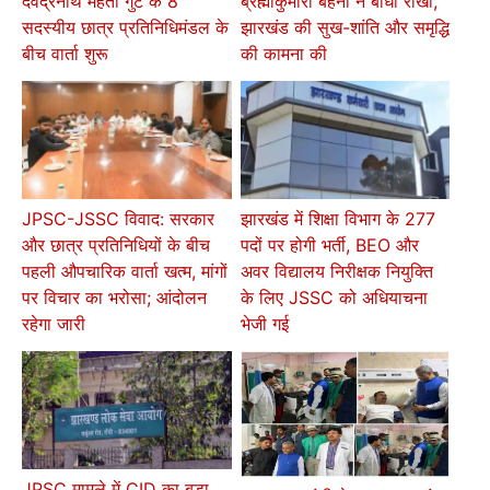
देवेंद्रनाथ महतो गुट के 8
ब्रह्माकुमारी बहनों ने बांधी राखी,
सदस्यीय छात्र प्रतिनिधिमंडल के
झारखंड की सुख-शांति और समृद्धि
बीच वार्ता शुरू
की कामना की
JPSC-JSSC विवाद: सरकार
झारखंड में शिक्षा विभाग के 277
और छात्र प्रतिनिधियों के बीच
पदों पर होगी भर्ती, BEO और
पहली औपचारिक वार्ता खत्म, मांगों
अवर विद्यालय निरीक्षक नियुक्ति
पर विचार का भरोसा; आंदोलन
के लिए JSSC को अधियाचना
रहेगा जारी
भेजी गई
JPSC मामले में CID का बड़ा