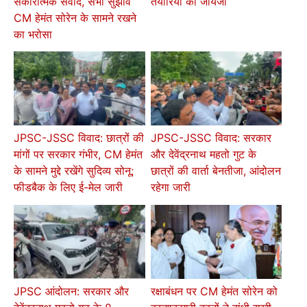
तैयारियों का जायजा
सकारात्मक संवाद, सभी सुझाव
CM हेमंत सोरेन के सामने रखने
का भरोसा
JPSC-JSSC विवाद: छात्रों की
JPSC-JSSC विवाद: सरकार
मांगों पर सरकार गंभीर, CM हेमंत
और देवेंद्रनाथ महतो गुट के
के सामने मुद्दे रखेंगे सुदिव्य सोनू;
छात्रों की वार्ता बेनतीजा, आंदोलन
फीडबैक के लिए ई-मेल जारी
रहेगा जारी
JPSC आंदोलन: सरकार और
रक्षाबंधन पर CM हेमंत सोरेन को