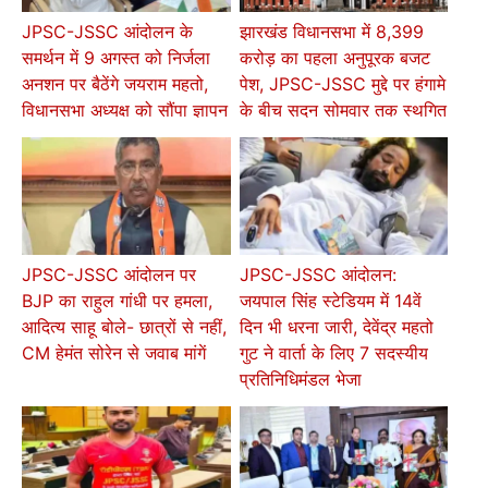
JPSC-JSSC आंदोलन के
झारखंड विधानसभा में 8,399
समर्थन में 9 अगस्त को निर्जला
करोड़ का पहला अनुपूरक बजट
अनशन पर बैठेंगे जयराम महतो,
पेश, JPSC-JSSC मुद्दे पर हंगामे
विधानसभा अध्यक्ष को सौंपा ज्ञापन
के बीच सदन सोमवार तक स्थगित
JPSC-JSSC आंदोलन पर
JPSC-JSSC आंदोलन:
BJP का राहुल गांधी पर हमला,
जयपाल सिंह स्टेडियम में 14वें
आदित्य साहू बोले- छात्रों से नहीं,
दिन भी धरना जारी, देवेंद्र महतो
CM हेमंत सोरेन से जवाब मांगें
गुट ने वार्ता के लिए 7 सदस्यीय
प्रतिनिधिमंडल भेजा