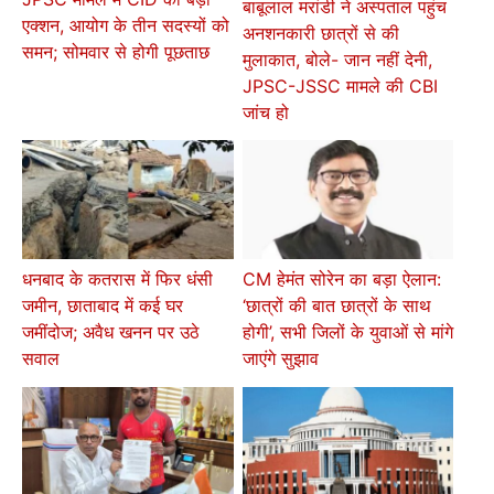
बाबूलाल मरांडी ने अस्पताल पहुंच
एक्शन, आयोग के तीन सदस्यों को
अनशनकारी छात्रों से की
समन; सोमवार से होगी पूछताछ
मुलाकात, बोले- जान नहीं देनी,
JPSC-JSSC मामले की CBI
जांच हो
धनबाद के कतरास में फिर धंसी
CM हेमंत सोरेन का बड़ा ऐलान:
जमीन, छाताबाद में कई घर
‘छात्रों की बात छात्रों के साथ
जमींदोज; अवैध खनन पर उठे
होगी’, सभी जिलों के युवाओं से मांगे
सवाल
जाएंगे सुझाव