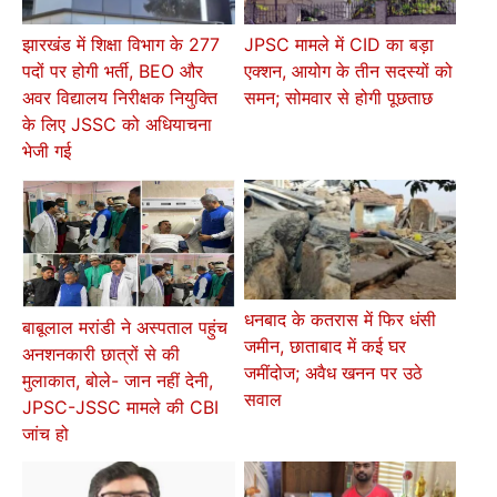
झारखंड में शिक्षा विभाग के 277
JPSC मामले में CID का बड़ा
पदों पर होगी भर्ती, BEO और
एक्शन, आयोग के तीन सदस्यों को
अवर विद्यालय निरीक्षक नियुक्ति
समन; सोमवार से होगी पूछताछ
के लिए JSSC को अधियाचना
भेजी गई
धनबाद के कतरास में फिर धंसी
बाबूलाल मरांडी ने अस्पताल पहुंच
जमीन, छाताबाद में कई घर
अनशनकारी छात्रों से की
जमींदोज; अवैध खनन पर उठे
मुलाकात, बोले- जान नहीं देनी,
सवाल
JPSC-JSSC मामले की CBI
जांच हो