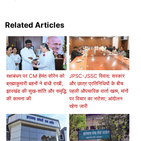
Related Articles
रक्षाबंधन पर CM हेमंत सोरेन को
JPSC-JSSC विवाद: सरकार
ब्रह्माकुमारी बहनों ने बांधी राखी,
और छात्र प्रतिनिधियों के बीच
झारखंड की सुख-शांति और समृद्धि
पहली औपचारिक वार्ता खत्म, मांगों
की कामना की
पर विचार का भरोसा; आंदोलन
रहेगा जारी