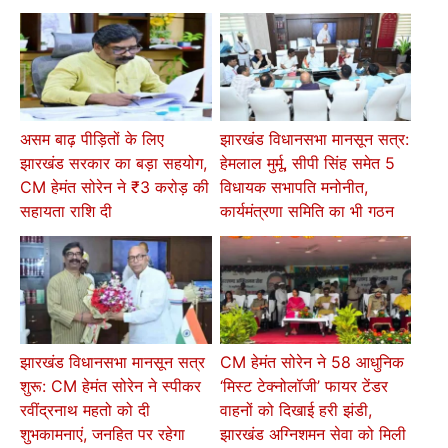
असम बाढ़ पीड़ितों के लिए
झारखंड विधानसभा मानसून सत्र:
झारखंड सरकार का बड़ा सहयोग,
हेमलाल मुर्मू, सीपी सिंह समेत 5
CM हेमंत सोरेन ने ₹3 करोड़ की
विधायक सभापति मनोनीत,
सहायता राशि दी
कार्यमंत्रणा समिति का भी गठन
झारखंड विधानसभा मानसून सत्र
CM हेमंत सोरेन ने 58 आधुनिक
शुरू: CM हेमंत सोरेन ने स्पीकर
‘मिस्ट टेक्नोलॉजी’ फायर टेंडर
रवींद्रनाथ महतो को दी
वाहनों को दिखाई हरी झंडी,
शुभकामनाएं, जनहित पर रहेगा
झारखंड अग्निशमन सेवा को मिली