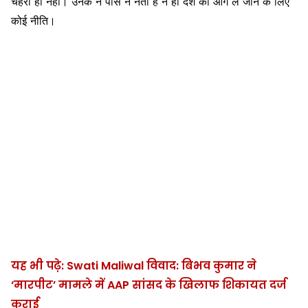
चेहरा ही नहीं। उनके न पास न नेता है न ही देश को आगे ले जाने के लिए
कोई नीति।
यह भी पढ़े: Swati Maliwal विवाद: बिभव कुमार ने
‘मारपीट’ मामले में AAP सांसद के खिलाफ शिकायत दर्ज
कराई