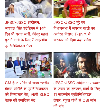
JPSC-JSSC आंदोलन:
JPSC-JSSC मुद्दे पर
जयपाल सिंह स्टेडियम में 14वें
विधानसभा में जयराम महतो का
दिन भी धरना जारी, देवेंद्र महतो
अनोखा विरोध, T-shirt से
गुट ने वार्ता के लिए 7 सदस्यीय
सरकार को दिया बड़ा संदेश
प्रतिनिधिमंडल भेजा
CM हेमंत सोरेन से राज्य स्तरीय
JPSC-JSSC आंदोलन: सरकार
बैंकर्स समिति के प्रतिनिधिमंडल
के जवाब का इंतजार, वार्ता के लिए
की शिष्टाचार भेंट, 96वीं SLBC
11 सदस्यीय प्रतिनिधिमंडल
बैठक की स्मारिका भेंट
तैयार; राहुल गांधी से CBI जांच
की मांग