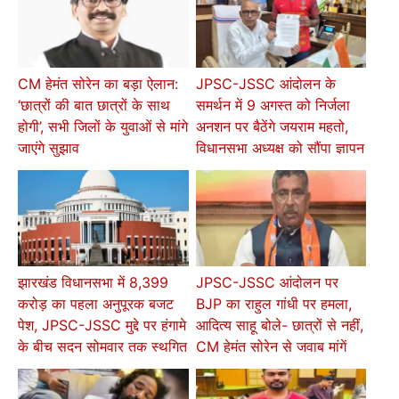
CM हेमंत सोरेन का बड़ा ऐलान:
JPSC-JSSC आंदोलन के
‘छात्रों की बात छात्रों के साथ
समर्थन में 9 अगस्त को निर्जला
होगी’, सभी जिलों के युवाओं से मांगे
अनशन पर बैठेंगे जयराम महतो,
जाएंगे सुझाव
विधानसभा अध्यक्ष को सौंपा ज्ञापन
झारखंड विधानसभा में 8,399
JPSC-JSSC आंदोलन पर
करोड़ का पहला अनुपूरक बजट
BJP का राहुल गांधी पर हमला,
पेश, JPSC-JSSC मुद्दे पर हंगामे
आदित्य साहू बोले- छात्रों से नहीं,
के बीच सदन सोमवार तक स्थगित
CM हेमंत सोरेन से जवाब मांगें