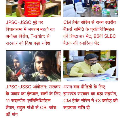
JPSC-JSSC मुद्दे पर
CM हेमंत सोरेन से राज्य स्तरीय
विधानसभा में जयराम महतो का
बैंकर्स समिति के प्रतिनिधिमंडल
अनोखा विरोध, T-shirt से
की शिष्टाचार भेंट, 96वीं SLBC
सरकार को दिया बड़ा संदेश
बैठक की स्मारिका भेंट
JPSC-JSSC आंदोलन: सरकार
असम बाढ़ पीड़ितों के लिए
के जवाब का इंतजार, वार्ता के लिए
झारखंड सरकार का बड़ा सहयोग,
11 सदस्यीय प्रतिनिधिमंडल
CM हेमंत सोरेन ने ₹3 करोड़ की
तैयार; राहुल गांधी से CBI जांच
सहायता राशि दी
की मांग