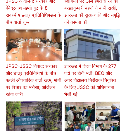
JPSC आंदोलन: सरकार और
रक्षाबंधन पर CM हेमंत सोरेन को
देवेंद्रनाथ महतो गुट के 8
ब्रह्माकुमारी बहनों ने बांधी राखी,
सदस्यीय छात्र प्रतिनिधिमंडल के
झारखंड की सुख-शांति और समृद्धि
बीच वार्ता शुरू
की कामना की
JPSC-JSSC विवाद: सरकार
झारखंड में शिक्षा विभाग के 277
और छात्र प्रतिनिधियों के बीच
पदों पर होगी भर्ती, BEO और
पहली औपचारिक वार्ता खत्म, मांगों
अवर विद्यालय निरीक्षक नियुक्ति
पर विचार का भरोसा; आंदोलन
के लिए JSSC को अधियाचना
रहेगा जारी
भेजी गई