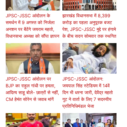
JPSC-JSSC आंदोलन के
झारखंड विधानसभा में 8,399
समर्थन में 9 अगस्त को निर्जला
करोड़ का पहला अनुपूरक बजट
अनशन पर बैठेंगे जयराम महतो,
पेश, JPSC-JSSC मुद्दे पर हंगामे
विधानसभा अध्यक्ष को सौंपा ज्ञापन
के बीच सदन सोमवार तक स्थगित
JPSC-JSSC आंदोलन पर
JPSC-JSSC आंदोलन:
BJP का राहुल गांधी पर हमला,
जयपाल सिंह स्टेडियम में 14वें
आदित्य साहू बोले- छात्रों से नहीं,
दिन भी धरना जारी, देवेंद्र महतो
CM हेमंत सोरेन से जवाब मांगें
गुट ने वार्ता के लिए 7 सदस्यीय
प्रतिनिधिमंडल भेजा