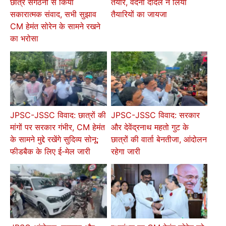
तैयार, वंदना दादेल ने लिया
छात्र संगठनों से किया
तैयारियों का जायजा
सकारात्मक संवाद, सभी सुझाव
CM हेमंत सोरेन के सामने रखने
का भरोसा
JPSC-JSSC विवाद: छात्रों की
JPSC-JSSC विवाद: सरकार
मांगों पर सरकार गंभीर, CM हेमंत
और देवेंद्रनाथ महतो गुट के
के सामने मुद्दे रखेंगे सुदिव्य सोनू;
छात्रों की वार्ता बेनतीजा, आंदोलन
फीडबैक के लिए ई-मेल जारी
रहेगा जारी