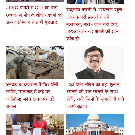
JPSC मामले में CID का बड़ा
बाबूलाल मरांडी ने अस्पताल पहुंच
एक्शन, आयोग के तीन सदस्यों को
अनशनकारी छात्रों से की
समन; सोमवार से होगी पूछताछ
मुलाकात, बोले- जान नहीं देनी,
JPSC-JSSC मामले की CBI
जांच हो
धनबाद के कतरास में फिर धंसी
CM हेमंत सोरेन का बड़ा ऐलान:
जमीन, छाताबाद में कई घर
‘छात्रों की बात छात्रों के साथ
जमींदोज; अवैध खनन पर उठे
होगी’, सभी जिलों के युवाओं से मांगे
सवाल
जाएंगे सुझाव