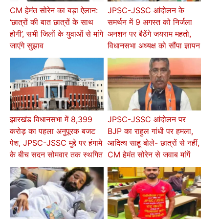
CM हेमंत सोरेन का बड़ा ऐलान:
JPSC-JSSC आंदोलन के
‘छात्रों की बात छात्रों के साथ
समर्थन में 9 अगस्त को निर्जला
होगी’, सभी जिलों के युवाओं से मांगे
अनशन पर बैठेंगे जयराम महतो,
जाएंगे सुझाव
विधानसभा अध्यक्ष को सौंपा ज्ञापन
झारखंड विधानसभा में 8,399
JPSC-JSSC आंदोलन पर
करोड़ का पहला अनुपूरक बजट
BJP का राहुल गांधी पर हमला,
पेश, JPSC-JSSC मुद्दे पर हंगामे
आदित्य साहू बोले- छात्रों से नहीं,
के बीच सदन सोमवार तक स्थगित
CM हेमंत सोरेन से जवाब मांगें