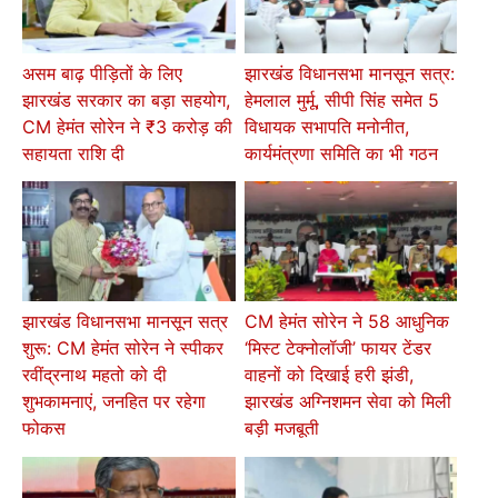
असम बाढ़ पीड़ितों के लिए
झारखंड विधानसभा मानसून सत्र:
झारखंड सरकार का बड़ा सहयोग,
हेमलाल मुर्मू, सीपी सिंह समेत 5
CM हेमंत सोरेन ने ₹3 करोड़ की
विधायक सभापति मनोनीत,
सहायता राशि दी
कार्यमंत्रणा समिति का भी गठन
झारखंड विधानसभा मानसून सत्र
CM हेमंत सोरेन ने 58 आधुनिक
शुरू: CM हेमंत सोरेन ने स्पीकर
‘मिस्ट टेक्नोलॉजी’ फायर टेंडर
रवींद्रनाथ महतो को दी
वाहनों को दिखाई हरी झंडी,
शुभकामनाएं, जनहित पर रहेगा
झारखंड अग्निशमन सेवा को मिली
फोकस
बड़ी मजबूती