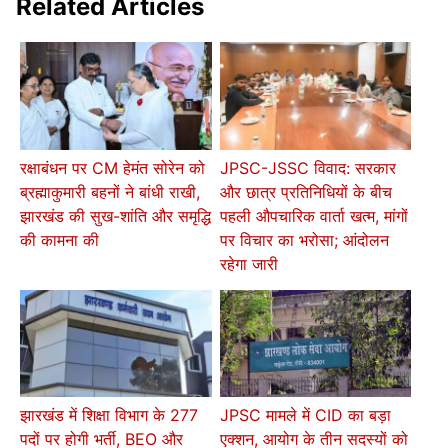
Related Articles
रक्षाबंधन पर CM हेमंत सोरेन को
JPSC-JSSC विवाद: सरकार
ब्रह्माकुमारी बहनों ने बांधी राखी,
और छात्र प्रतिनिधियों के बीच
झारखंड की सुख-शांति और समृद्धि
पहली औपचारिक वार्ता खत्म, मांगों
की कामना की
पर विचार का भरोसा; आंदोलन
रहेगा जारी
झारखंड में शिक्षा विभाग के 277
JPSC मामले में CID का बड़ा
पदों पर होगी भर्ती, BEO और
एक्शन, आयोग के तीन सदस्यों को