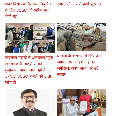
अवर विद्यालय निरीक्षक नियुक्ति
समन; सोमवार से होगी पूछताछ
के लिए JSSC को अधियाचना
भेजी गई
धनबाद के कतरास में फिर धंसी
बाबूलाल मरांडी ने अस्पताल पहुंच
जमीन, छाताबाद में कई घर
अनशनकारी छात्रों से की
जमींदोज; अवैध खनन पर उठे
मुलाकात, बोले- जान नहीं देनी,
सवाल
JPSC-JSSC मामले की CBI
जांच हो