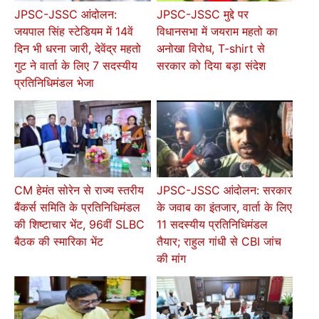
JPSC-JSSC आंदोलन:
JPSC-JSSC मुद्दे पर
जयपाल सिंह स्टेडियम में 14वें
विधानसभा में जयराम महतो का
दिन भी धरना जारी, देवेंद्र महतो
अनोखा विरोध, T-shirt से
गुट ने वार्ता के लिए 7 सदस्यीय
सरकार को दिया बड़ा संदेश
प्रतिनिधिमंडल भेजा
CM हेमंत सोरेन से राज्य स्तरीय
JPSC-JSSC आंदोलन: सरकार
बैंकर्स समिति के प्रतिनिधिमंडल
के जवाब का इंतजार, वार्ता के लिए
की शिष्टाचार भेंट, 96वीं SLBC
11 सदस्यीय प्रतिनिधिमंडल
बैठक की स्मारिका भेंट
तैयार; राहुल गांधी से CBI जांच
की मांग