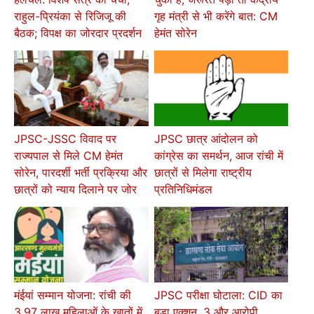
राहुल-प्रियंका से रिजिजू की
गृह मंत्री से भी करेंगे बात: CM
बैठक; विपक्ष का जोरदार प्रदर्शन
हेमंत सोरेन
JPSC-JSSC विवाद पर
JPSC छात्र आंदोलन को
राज्यपाल से मिले CM हेमंत
कांग्रेस का समर्थन, आज रांची में
सोरेन, पारदर्शी भर्ती प्रक्रिया और
छात्रों से मिलेगा राष्ट्रीय
छात्रों को न्याय दिलाने पर जोर
प्रतिनिधिमंडल
मंईयां सम्मान योजना: रांची की
JPSC परीक्षा घोटाला: CID का
3.97 लाख महिलाओं के खातों में
बड़ा एक्शन, 3 और आरोपी