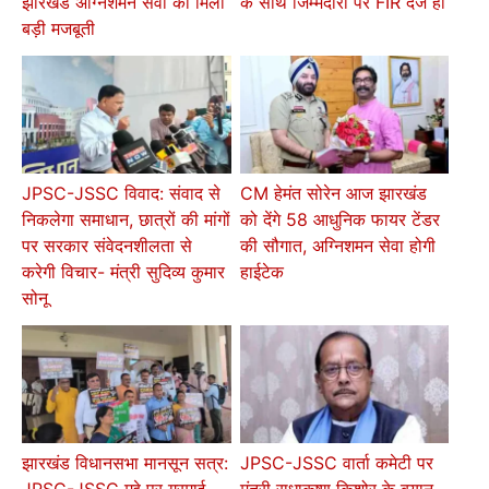
झारखंड अग्निशमन सेवा को मिली
के साथ जिम्मेदारों पर FIR दर्ज हो
बड़ी मजबूती
JPSC-JSSC विवाद: संवाद से
CM हेमंत सोरेन आज झारखंड
निकलेगा समाधान, छात्रों की मांगों
को देंगे 58 आधुनिक फायर टेंडर
पर सरकार संवेदनशीलता से
की सौगात, अग्निशमन सेवा होगी
करेगी विचार- मंत्री सुदिव्य कुमार
हाईटेक
सोनू
झारखंड विधानसभा मानसून सत्र:
JPSC-JSSC वार्ता कमेटी पर