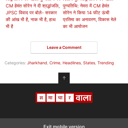
CM हेमंत सोरेन ने दी श्रद्धांजलि,
पुण्यतिथि: नेमरा में CM हेमंत
JPSC विवाद पर बोले- सरकार
सोरेन ने किया 14 फीट ऊंची
की आंख भी है, नाक भी है, हाथ
प्रतिमा का अनावरण, विकास मेले
भी है
का भी आयोजन
Leave a Comment
Categories:
Jharkhand
,
Crime
,
Headlines
,
States
,
Trending
↑
Exit mobile version