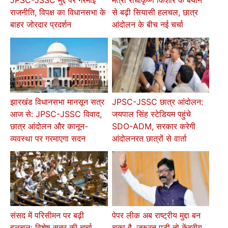
JPSC-JSSC मुद्दे पर गरमाई
मंत्री राधाकृष्ण किशोर के बयान
राजनीति, विपक्ष का विधानसभा के
से बढ़ी सियासी हलचल, छात्र
बाहर जोरदार प्रदर्शन
आंदोलन के बीच नई चर्चा
झारखंड विधानसभा मानसून सत्र
JPSC-JSSC छात्र आंदोलन:
आज से: JPSC-JSSC विवाद,
जयपाल सिंह स्टेडियम पहुंचे
छात्र आंदोलन और कानून-
SDO-ADM, सरकार करेगी
व्यवस्था पर गरमाएगा सदन
आंदोलनरत छात्रों से वार्ता
संसद में परिसीमन पर बढ़ी
पेपर लीक अब राष्ट्रीय मुद्दा बन
हलचल: विशेष सत्र की चर्चा,
चुका है, जरूरत पड़ी तो केंद्रीय