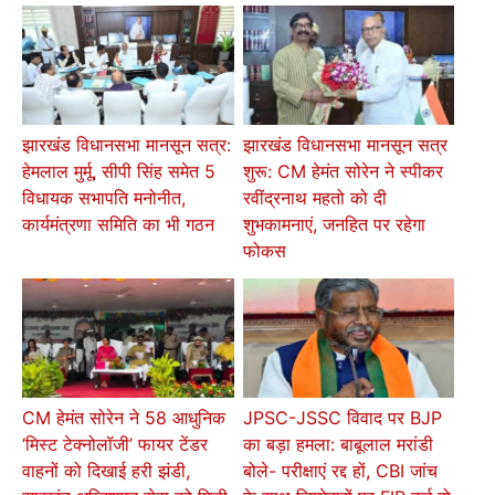
झारखंड विधानसभा मानसून सत्र:
झारखंड विधानसभा मानसून सत्र
हेमलाल मुर्मू, सीपी सिंह समेत 5
शुरू: CM हेमंत सोरेन ने स्पीकर
विधायक सभापति मनोनीत,
रवींद्रनाथ महतो को दी
कार्यमंत्रणा समिति का भी गठन
शुभकामनाएं, जनहित पर रहेगा
फोकस
CM हेमंत सोरेन ने 58 आधुनिक
JPSC-JSSC विवाद पर BJP
‘मिस्ट टेक्नोलॉजी’ फायर टेंडर
का बड़ा हमला: बाबूलाल मरांडी
वाहनों को दिखाई हरी झंडी,
बोले- परीक्षाएं रद्द हों, CBI जांच