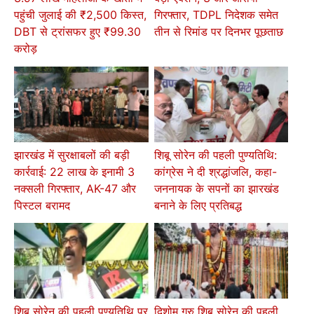
पहुंची जुलाई की ₹2,500 किस्त,
गिरफ्तार, TDPL निदेशक समेत
DBT से ट्रांसफर हुए ₹99.30
तीन से रिमांड पर दिनभर पूछताछ
करोड़
झारखंड में सुरक्षाबलों की बड़ी
शिबू सोरेन की पहली पुण्यतिथि:
कार्रवाई: 22 लाख के इनामी 3
कांग्रेस ने दी श्रद्धांजलि, कहा-
नक्सली गिरफ्तार, AK-47 और
जननायक के सपनों का झारखंड
पिस्टल बरामद
बनाने के लिए प्रतिबद्ध
शिबू सोरेन की पहली पुण्यतिथि पर
दिशोम गुरु शिबू सोरेन की पहली