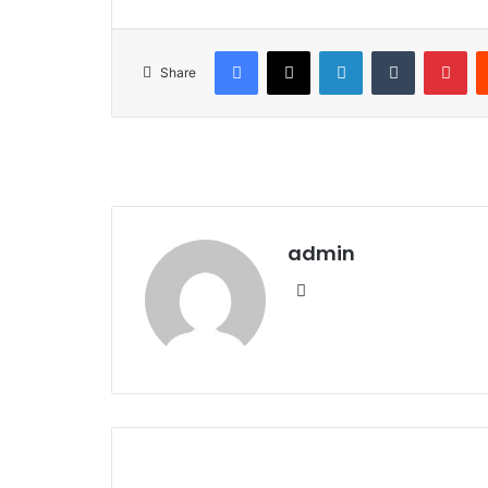
Facebook
X
LinkedIn
Tumblr
Pinterest
Share
admin
We
bsi
te