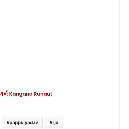
 पर गर्व: Kangana Ranaut
pappu yadav
rjd