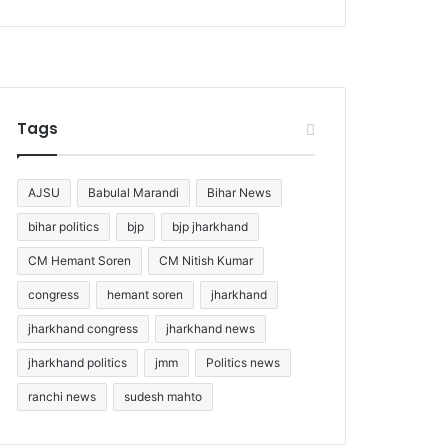
Tags
AJSU
Babulal Marandi
Bihar News
bihar politics
bjp
bjp jharkhand
CM Hemant Soren
CM Nitish Kumar
congress
hemant soren
jharkhand
jharkhand congress
jharkhand news
jharkhand politics
jmm
Politics news
ranchi news
sudesh mahto