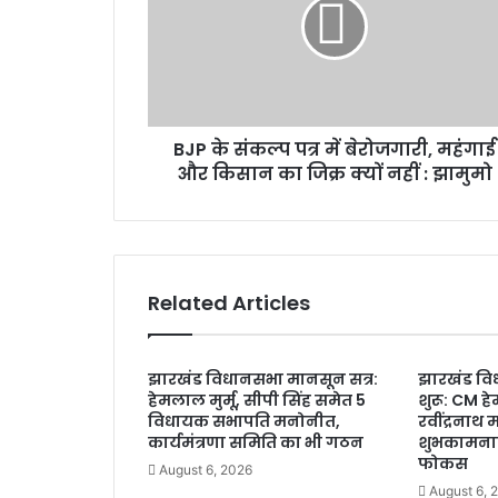
के
i
सं
l
क
a
ल्प
d
प
d
त्र
r
BJP के संकल्प पत्र में बेरोजगारी, महंगाई
में
e
और किसान का जिक्र क्यों नहीं : झामुमो
बे
s
रो
s
ज
गा
री
,
Related Articles
म
हं
गा
झारखंड विधानसभा मानसून सत्र:
झारखंड वि
ई
हेमलाल मुर्मू, सीपी सिंह समेत 5
शुरू: CM हे
औ
विधायक सभापति मनोनीत,
रवींद्रनाथ
र
कार्यमंत्रणा समिति का भी गठन
शुभकामनाए
कि
फोकस
August 6, 2026
सा
August 6, 