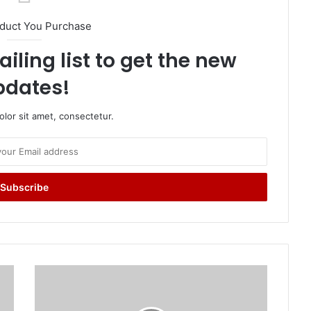
oduct You Purchase
iling list to get the new
pdates!
lor sit amet, consectetur.
भा
ज
पा