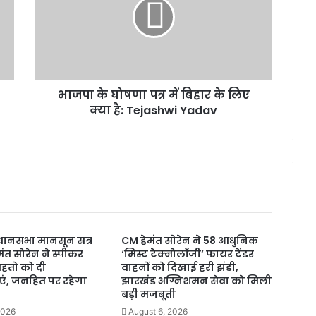
के
घो
ष
णा
प
त्र
भाजपा के घोषणा पत्र में बिहार के लिए
में
क्या है: Tejashwi Yadav
बि
हा
र
के
लि
ए
क्या
है
:
धानसभा मानसून सत्र
CM हेमंत सोरेन ने 58 आधुनिक
T
मंत सोरेन ने स्पीकर
‘मिस्ट टेक्नोलॉजी’ फायर टेंडर
e
 महतो को दी
वाहनों को दिखाई हरी झंडी,
j
ं, जनहित पर रहेगा
झारखंड अग्निशमन सेवा को मिली
a
बड़ी मजबूती
s
2026
August 6, 2026