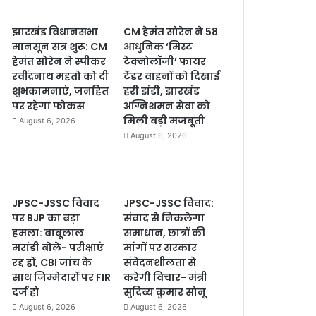
झारखंड विधानसभा
CM हेमंत सोरेन ने 58
मानसून सत्र शुरू: CM
आधुनिक ‘मिस्ट
हेमंत सोरेन ने स्पीकर
टेक्नोलॉजी’ फायर
रवींद्रनाथ महतो को दी
टेंडर वाहनों को दिखाई
शुभकामनाएं, जनहित
हरी झंडी, झारखंड
पर रहेगा फोकस
अग्निशमन सेवा को
मिली बड़ी मजबूती
August 6, 2026
August 6, 2026
JPSC-JSSC विवाद
JPSC-JSSC विवाद:
पर BJP का बड़ा
संवाद से निकलेगा
हमला: बाबूलाल
समाधान, छात्रों की
मरांडी बोले- परीक्षाएं
मांगों पर सरकार
रद्द हों, CBI जांच के
संवेदनशीलता से
साथ जिम्मेदारों पर FIR
करेगी विचार- मंत्री
दर्ज हो
सुदिव्य कुमार सोनू
August 6, 2026
August 6, 2026