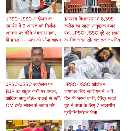
JPSC-JSSC आंदोलन के
झारखंड विधानसभा में 8,399
समर्थन में 9 अगस्त को निर्जला
करोड़ का पहला अनुपूरक बजट
अनशन पर बैठेंगे जयराम महतो,
पेश, JPSC-JSSC मुद्दे पर हंगामे
विधानसभा अध्यक्ष को सौंपा ज्ञापन
के बीच सदन सोमवार तक स्थगित
JPSC-JSSC आंदोलन पर
JPSC-JSSC आंदोलन:
BJP का राहुल गांधी पर हमला,
जयपाल सिंह स्टेडियम में 14वें
आदित्य साहू बोले- छात्रों से नहीं,
दिन भी धरना जारी, देवेंद्र महतो
CM हेमंत सोरेन से जवाब मांगें
गुट ने वार्ता के लिए 7 सदस्यीय
प्रतिनिधिमंडल भेजा