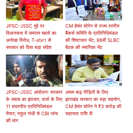
JPSC-JSSC मुद्दे पर
CM हेमंत सोरेन से राज्य स्तरीय
विधानसभा में जयराम महतो का
बैंकर्स समिति के प्रतिनिधिमंडल
अनोखा विरोध, T-shirt से
की शिष्टाचार भेंट, 96वीं SLBC
सरकार को दिया बड़ा संदेश
बैठक की स्मारिका भेंट
JPSC-JSSC आंदोलन: सरकार
असम बाढ़ पीड़ितों के लिए
के जवाब का इंतजार, वार्ता के लिए
झारखंड सरकार का बड़ा सहयोग,
11 सदस्यीय प्रतिनिधिमंडल
CM हेमंत सोरेन ने ₹3 करोड़ की
तैयार; राहुल गांधी से CBI जांच
सहायता राशि दी
की मांग