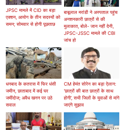
JPSC मामले में CID का बड़ा
बाबूलाल मरांडी ने अस्पताल पहुंच
एक्शन, आयोग के तीन सदस्यों को
अनशनकारी छात्रों से की
समन; सोमवार से होगी पूछताछ
मुलाकात, बोले- जान नहीं देनी,
JPSC-JSSC मामले की CBI
जांच हो
धनबाद के कतरास में फिर धंसी
CM हेमंत सोरेन का बड़ा ऐलान:
जमीन, छाताबाद में कई घर
‘छात्रों की बात छात्रों के साथ
जमींदोज; अवैध खनन पर उठे
होगी’, सभी जिलों के युवाओं से मांगे
सवाल
जाएंगे सुझाव