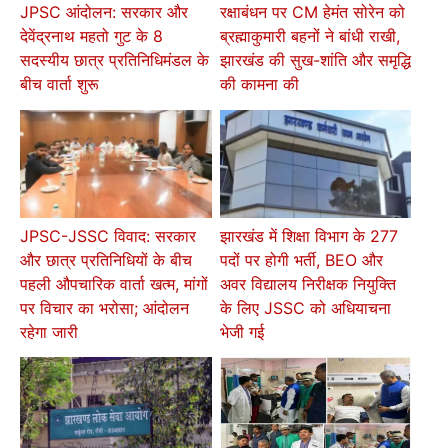
JPSC आंदोलन: सरकार और
रक्षाबंधन पर CM हेमंत सोरेन को
देवेंद्रनाथ महतो गुट के 8
ब्रह्माकुमारी बहनों ने बांधी राखी,
सदस्यीय छात्र प्रतिनिधिमंडल के
झारखंड की सुख-शांति और समृद्धि
बीच वार्ता शुरू
की कामना की
JPSC-JSSC विवाद: सरकार
झारखंड में शिक्षा विभाग के 277
और छात्र प्रतिनिधियों के बीच
पदों पर होगी भर्ती, BEO और
पहली औपचारिक वार्ता खत्म, मांगों
अवर विद्यालय निरीक्षक नियुक्ति
पर विचार का भरोसा; आंदोलन
के लिए JSSC को अधियाचना
रहेगा जारी
भेजी गई