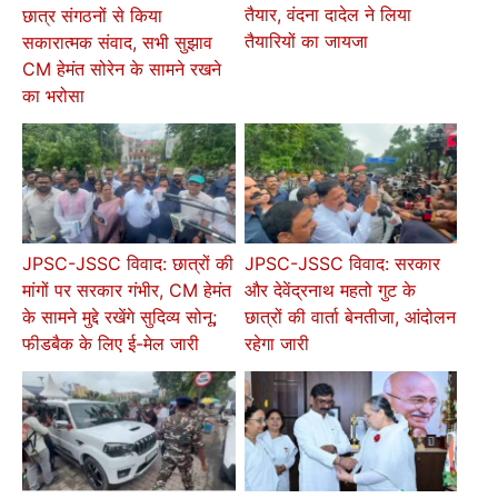
तैयार, वंदना दादेल ने लिया
छात्र संगठनों से किया
तैयारियों का जायजा
सकारात्मक संवाद, सभी सुझाव
CM हेमंत सोरेन के सामने रखने
का भरोसा
JPSC-JSSC विवाद: छात्रों की
JPSC-JSSC विवाद: सरकार
मांगों पर सरकार गंभीर, CM हेमंत
और देवेंद्रनाथ महतो गुट के
के सामने मुद्दे रखेंगे सुदिव्य सोनू;
छात्रों की वार्ता बेनतीजा, आंदोलन
फीडबैक के लिए ई-मेल जारी
रहेगा जारी