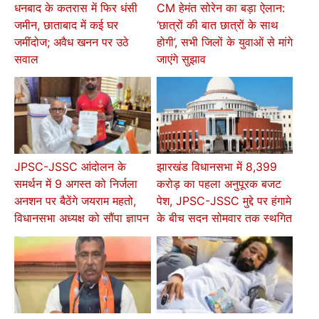
धनबाद के कतरास में फिर धंसी
CM हेमंत सोरेन का बड़ा ऐलान:
जमीन, छाताबाद में कई घर
‘छात्रों की बात छात्रों के साथ
जमींदोज; अवैध खनन पर उठे
होगी’, सभी जिलों के युवाओं से मांगे
सवाल
जाएंगे सुझाव
JPSC-JSSC आंदोलन के
झारखंड विधानसभा में 8,399
समर्थन में 9 अगस्त को निर्जला
करोड़ का पहला अनुपूरक बजट
अनशन पर बैठेंगे जयराम महतो,
पेश, JPSC-JSSC मुद्दे पर हंगामे
विधानसभा अध्यक्ष को सौंपा ज्ञापन
के बीच सदन सोमवार तक स्थगित