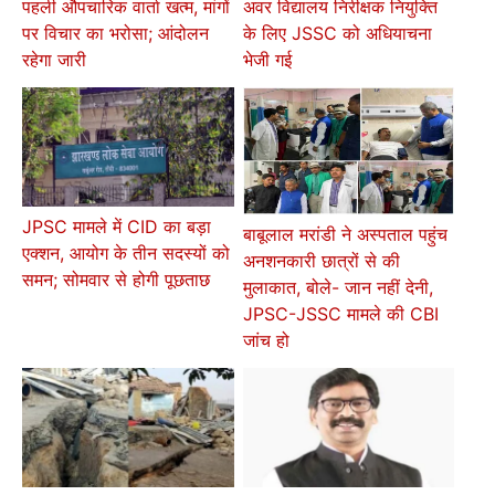
पहली औपचारिक वार्ता खत्म, मांगों
अवर विद्यालय निरीक्षक नियुक्ति
पर विचार का भरोसा; आंदोलन
के लिए JSSC को अधियाचना
रहेगा जारी
भेजी गई
JPSC मामले में CID का बड़ा
बाबूलाल मरांडी ने अस्पताल पहुंच
एक्शन, आयोग के तीन सदस्यों को
अनशनकारी छात्रों से की
समन; सोमवार से होगी पूछताछ
मुलाकात, बोले- जान नहीं देनी,
JPSC-JSSC मामले की CBI
जांच हो