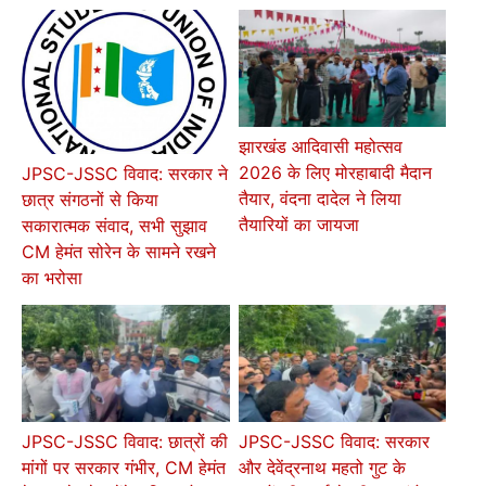
झारखंड आदिवासी महोत्सव
2026 के लिए मोरहाबादी मैदान
JPSC-JSSC विवाद: सरकार ने
तैयार, वंदना दादेल ने लिया
छात्र संगठनों से किया
तैयारियों का जायजा
सकारात्मक संवाद, सभी सुझाव
CM हेमंत सोरेन के सामने रखने
का भरोसा
JPSC-JSSC विवाद: छात्रों की
JPSC-JSSC विवाद: सरकार
मांगों पर सरकार गंभीर, CM हेमंत
और देवेंद्रनाथ महतो गुट के