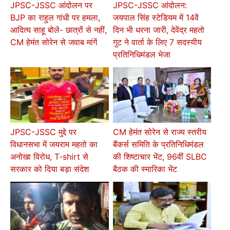
JPSC-JSSC आंदोलन पर
JPSC-JSSC आंदोलन:
BJP का राहुल गांधी पर हमला,
जयपाल सिंह स्टेडियम में 14वें
आदित्य साहू बोले- छात्रों से नहीं,
दिन भी धरना जारी, देवेंद्र महतो
CM हेमंत सोरेन से जवाब मांगें
गुट ने वार्ता के लिए 7 सदस्यीय
प्रतिनिधिमंडल भेजा
JPSC-JSSC मुद्दे पर
CM हेमंत सोरेन से राज्य स्तरीय
विधानसभा में जयराम महतो का
बैंकर्स समिति के प्रतिनिधिमंडल
अनोखा विरोध, T-shirt से
की शिष्टाचार भेंट, 96वीं SLBC
सरकार को दिया बड़ा संदेश
बैठक की स्मारिका भेंट