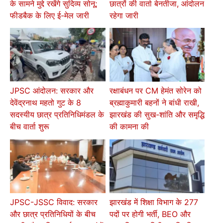
के सामने मुद्दे रखेंगे सुदिव्य सोनू;
छात्रों की वार्ता बेनतीजा, आंदोलन
फीडबैक के लिए ई-मेल जारी
रहेगा जारी
JPSC आंदोलन: सरकार और
रक्षाबंधन पर CM हेमंत सोरेन को
देवेंद्रनाथ महतो गुट के 8
ब्रह्माकुमारी बहनों ने बांधी राखी,
सदस्यीय छात्र प्रतिनिधिमंडल के
झारखंड की सुख-शांति और समृद्धि
बीच वार्ता शुरू
की कामना की
JPSC-JSSC विवाद: सरकार
झारखंड में शिक्षा विभाग के 277
और छात्र प्रतिनिधियों के बीच
पदों पर होगी भर्ती, BEO और