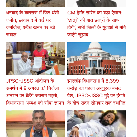
धनबाद के कतरास में फिर धंसी
CM हेमंत सोरेन का बड़ा ऐलान:
जमीन, छाताबाद में कई घर
‘छात्रों की बात छात्रों के साथ
जमींदोज; अवैध खनन पर उठे
होगी’, सभी जिलों के युवाओं से मांगे
सवाल
जाएंगे सुझाव
JPSC-JSSC आंदोलन के
झारखंड विधानसभा में 8,399
समर्थन में 9 अगस्त को निर्जला
करोड़ का पहला अनुपूरक बजट
अनशन पर बैठेंगे जयराम महतो,
पेश, JPSC-JSSC मुद्दे पर हंगामे
विधानसभा अध्यक्ष को सौंपा ज्ञापन
के बीच सदन सोमवार तक स्थगित