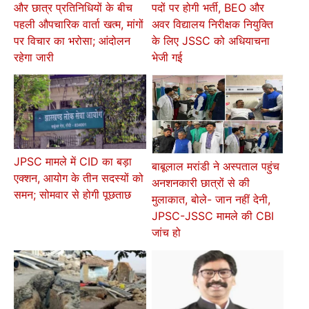
और छात्र प्रतिनिधियों के बीच
पदों पर होगी भर्ती, BEO और
पहली औपचारिक वार्ता खत्म, मांगों
अवर विद्यालय निरीक्षक नियुक्ति
पर विचार का भरोसा; आंदोलन
के लिए JSSC को अधियाचना
रहेगा जारी
भेजी गई
JPSC मामले में CID का बड़ा
बाबूलाल मरांडी ने अस्पताल पहुंच
एक्शन, आयोग के तीन सदस्यों को
अनशनकारी छात्रों से की
समन; सोमवार से होगी पूछताछ
मुलाकात, बोले- जान नहीं देनी,
JPSC-JSSC मामले की CBI
जांच हो