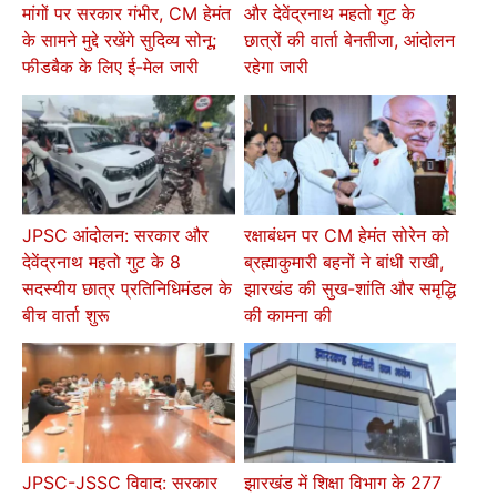
मांगों पर सरकार गंभीर, CM हेमंत
और देवेंद्रनाथ महतो गुट के
के सामने मुद्दे रखेंगे सुदिव्य सोनू;
छात्रों की वार्ता बेनतीजा, आंदोलन
फीडबैक के लिए ई-मेल जारी
रहेगा जारी
JPSC आंदोलन: सरकार और
रक्षाबंधन पर CM हेमंत सोरेन को
देवेंद्रनाथ महतो गुट के 8
ब्रह्माकुमारी बहनों ने बांधी राखी,
सदस्यीय छात्र प्रतिनिधिमंडल के
झारखंड की सुख-शांति और समृद्धि
बीच वार्ता शुरू
की कामना की
JPSC-JSSC विवाद: सरकार
झारखंड में शिक्षा विभाग के 277