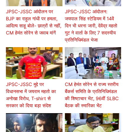
JPSC-JSSC आंदोलन पर
JPSC-JSSC आंदोलन:
BJP का राहुल गांधी पर हमला,
जयपाल सिंह स्टेडियम में 14वें
आदित्य साहू बोले- छात्रों से नहीं,
दिन भी धरना जारी, देवेंद्र महतो
CM हेमंत सोरेन से जवाब मांगें
गुट ने वार्ता के लिए 7 सदस्यीय
प्रतिनिधिमंडल भेजा
JPSC-JSSC मुद्दे पर
CM हेमंत सोरेन से राज्य स्तरीय
विधानसभा में जयराम महतो का
बैंकर्स समिति के प्रतिनिधिमंडल
अनोखा विरोध, T-shirt से
की शिष्टाचार भेंट, 96वीं SLBC
सरकार को दिया बड़ा संदेश
बैठक की स्मारिका भेंट