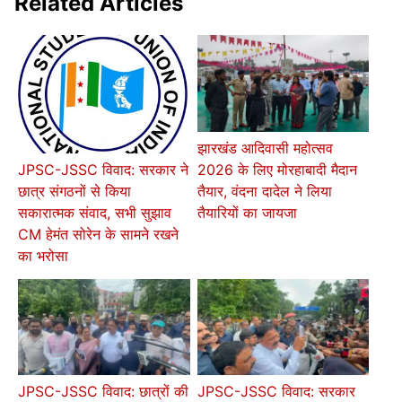
Related Articles
झारखंड आदिवासी महोत्सव
2026 के लिए मोरहाबादी मैदान
JPSC-JSSC विवाद: सरकार ने
तैयार, वंदना दादेल ने लिया
छात्र संगठनों से किया
तैयारियों का जायजा
सकारात्मक संवाद, सभी सुझाव
CM हेमंत सोरेन के सामने रखने
का भरोसा
JPSC-JSSC विवाद: छात्रों की
JPSC-JSSC विवाद: सरकार