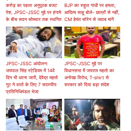
करोड़ का पहला अनुपूरक बजट
BJP का राहुल गांधी पर हमला,
पेश, JPSC-JSSC मुद्दे पर हंगामे
आदित्य साहू बोले- छात्रों से नहीं,
के बीच सदन सोमवार तक स्थगित
CM हेमंत सोरेन से जवाब मांगें
JPSC-JSSC आंदोलन:
JPSC-JSSC मुद्दे पर
जयपाल सिंह स्टेडियम में 14वें
विधानसभा में जयराम महतो का
दिन भी धरना जारी, देवेंद्र महतो
अनोखा विरोध, T-shirt से
गुट ने वार्ता के लिए 7 सदस्यीय
सरकार को दिया बड़ा संदेश
प्रतिनिधिमंडल भेजा