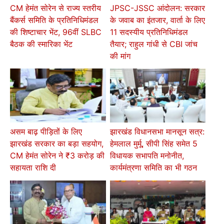
CM हेमंत सोरेन से राज्य स्तरीय
JPSC-JSSC आंदोलन: सरकार
बैंकर्स समिति के प्रतिनिधिमंडल
के जवाब का इंतजार, वार्ता के लिए
की शिष्टाचार भेंट, 96वीं SLBC
11 सदस्यीय प्रतिनिधिमंडल
बैठक की स्मारिका भेंट
तैयार; राहुल गांधी से CBI जांच
की मांग
असम बाढ़ पीड़ितों के लिए
झारखंड विधानसभा मानसून सत्र:
झारखंड सरकार का बड़ा सहयोग,
हेमलाल मुर्मू, सीपी सिंह समेत 5
CM हेमंत सोरेन ने ₹3 करोड़ की
विधायक सभापति मनोनीत,
सहायता राशि दी
कार्यमंत्रणा समिति का भी गठन