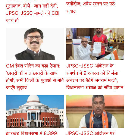
जमींदोज; अवैध खनन पर उठे
मुलाकात, बोले- जान नहीं देनी,
सवाल
JPSC-JSSC मामले की CBI
जांच हो
CM हेमंत सोरेन का बड़ा ऐलान:
JPSC-JSSC आंदोलन के
‘छात्रों की बात छात्रों के साथ
समर्थन में 9 अगस्त को निर्जला
होगी’, सभी जिलों के युवाओं से मांगे
अनशन पर बैठेंगे जयराम महतो,
जाएंगे सुझाव
विधानसभा अध्यक्ष को सौंपा ज्ञापन
झारखंड विधानसभा में 8,399
JPSC-JSSC आंदोलन पर