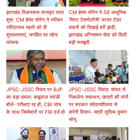
झारखंड विधानसभा मानसून सत्र
CM हेमंत सोरेन ने 58 आधुनिक
शुरू: CM हेमंत सोरेन ने स्पीकर
‘मिस्ट टेक्नोलॉजी’ फायर टेंडर
रवींद्रनाथ महतो को दी
वाहनों को दिखाई हरी झंडी,
शुभकामनाएं, जनहित पर रहेगा
झारखंड अग्निशमन सेवा को मिली
फोकस
बड़ी मजबूती
JPSC-JSSC विवाद पर BJP
JPSC-JSSC विवाद: संवाद से
का बड़ा हमला: बाबूलाल मरांडी
निकलेगा समाधान, छात्रों की मांगों
बोले- परीक्षाएं रद्द हों, CBI जांच
पर सरकार संवेदनशीलता से
के साथ जिम्मेदारों पर FIR दर्ज हो
करेगी विचार- मंत्री सुदिव्य कुमार
सोनू