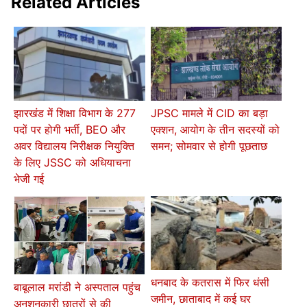
Related Articles
झारखंड में शिक्षा विभाग के 277
JPSC मामले में CID का बड़ा
पदों पर होगी भर्ती, BEO और
एक्शन, आयोग के तीन सदस्यों को
अवर विद्यालय निरीक्षक नियुक्ति
समन; सोमवार से होगी पूछताछ
के लिए JSSC को अधियाचना
भेजी गई
धनबाद के कतरास में फिर धंसी
बाबूलाल मरांडी ने अस्पताल पहुंच
जमीन, छाताबाद में कई घर
अनशनकारी छात्रों से की