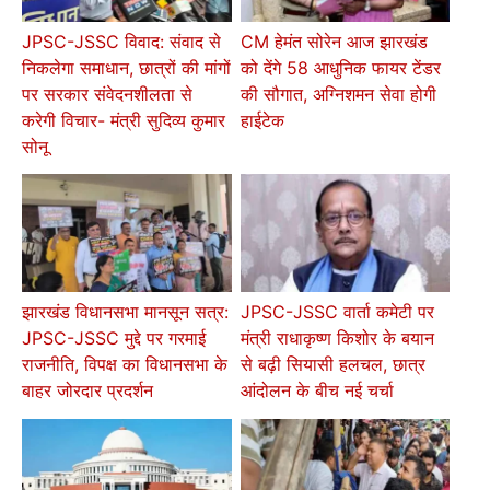
JPSC-JSSC विवाद: संवाद से
CM हेमंत सोरेन आज झारखंड
निकलेगा समाधान, छात्रों की मांगों
को देंगे 58 आधुनिक फायर टेंडर
पर सरकार संवेदनशीलता से
की सौगात, अग्निशमन सेवा होगी
करेगी विचार- मंत्री सुदिव्य कुमार
हाईटेक
सोनू
झारखंड विधानसभा मानसून सत्र:
JPSC-JSSC वार्ता कमेटी पर
JPSC-JSSC मुद्दे पर गरमाई
मंत्री राधाकृष्ण किशोर के बयान
राजनीति, विपक्ष का विधानसभा के
से बढ़ी सियासी हलचल, छात्र
बाहर जोरदार प्रदर्शन
आंदोलन के बीच नई चर्चा