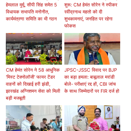
हेमलाल मुर्मू, सीपी सिंह समेत 5
शुरू: CM हेमंत सोरेन ने स्पीकर
विधायक सभापति मनोनीत,
रवींद्रनाथ महतो को दी
कार्यमंत्रणा समिति का भी गठन
शुभकामनाएं, जनहित पर रहेगा
फोकस
CM हेमंत सोरेन ने 58 आधुनिक
JPSC-JSSC विवाद पर BJP
‘मिस्ट टेक्नोलॉजी’ फायर टेंडर
का बड़ा हमला: बाबूलाल मरांडी
वाहनों को दिखाई हरी झंडी,
बोले- परीक्षाएं रद्द हों, CBI जांच
झारखंड अग्निशमन सेवा को मिली
के साथ जिम्मेदारों पर FIR दर्ज हो
बड़ी मजबूती