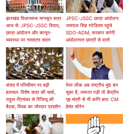
झारखंड विधानसभा मानसून सत्र
JPSC-JSSC छात्र आंदोलन:
आज से: JPSC-JSSC विवाद,
जयपाल सिंह स्टेडियम पहुंचे
छात्र आंदोलन और कानून-
SDO-ADM, सरकार करेगी
व्यवस्था पर गरमाएगा सदन
आंदोलनरत छात्रों से वार्ता
संसद में परिसीमन पर बढ़ी
पेपर लीक अब राष्ट्रीय मुद्दा बन
हलचल: विशेष सत्र की चर्चा,
चुका है, जरूरत पड़ी तो केंद्रीय
राहुल-प्रियंका से रिजिजू की
गृह मंत्री से भी करेंगे बात: CM
बैठक; विपक्ष का जोरदार प्रदर्शन
हेमंत सोरेन