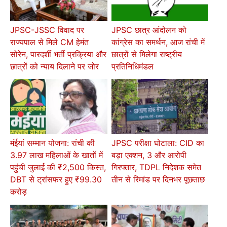
JPSC-JSSC विवाद पर
JPSC छात्र आंदोलन को
राज्यपाल से मिले CM हेमंत
कांग्रेस का समर्थन, आज रांची में
सोरेन, पारदर्शी भर्ती प्रक्रिया और
छात्रों से मिलेगा राष्ट्रीय
छात्रों को न्याय दिलाने पर जोर
प्रतिनिधिमंडल
मंईयां सम्मान योजना: रांची की
JPSC परीक्षा घोटाला: CID का
3.97 लाख महिलाओं के खातों में
बड़ा एक्शन, 3 और आरोपी
पहुंची जुलाई की ₹2,500 किस्त,
गिरफ्तार, TDPL निदेशक समेत
DBT से ट्रांसफर हुए ₹99.30
तीन से रिमांड पर दिनभर पूछताछ
करोड़