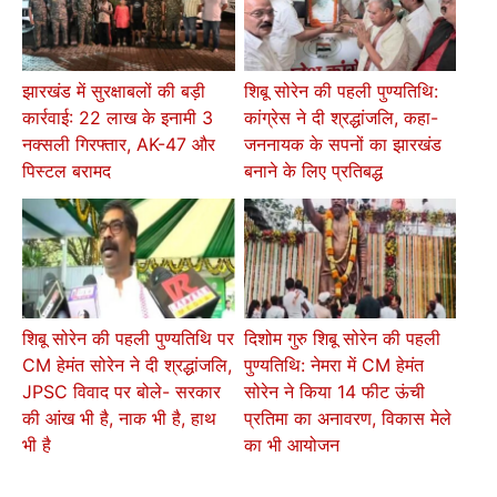
झारखंड में सुरक्षाबलों की बड़ी
शिबू सोरेन की पहली पुण्यतिथि:
कार्रवाई: 22 लाख के इनामी 3
कांग्रेस ने दी श्रद्धांजलि, कहा-
नक्सली गिरफ्तार, AK-47 और
जननायक के सपनों का झारखंड
पिस्टल बरामद
बनाने के लिए प्रतिबद्ध
शिबू सोरेन की पहली पुण्यतिथि पर
दिशोम गुरु शिबू सोरेन की पहली
CM हेमंत सोरेन ने दी श्रद्धांजलि,
पुण्यतिथि: नेमरा में CM हेमंत
JPSC विवाद पर बोले- सरकार
सोरेन ने किया 14 फीट ऊंची
की आंख भी है, नाक भी है, हाथ
प्रतिमा का अनावरण, विकास मेले
भी है
का भी आयोजन