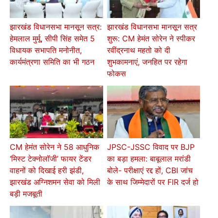
झारखंड विधानसभा मानसून सत्र:
झारखंड विधानसभा मानसून सत्र
हेमलाल मुर्मू, सीपी सिंह समेत 5
शुरू: CM हेमंत सोरेन ने स्पीकर
विधायक सभापति मनोनीत,
रवींद्रनाथ महतो को दी
कार्यमंत्रणा समिति का भी गठन
शुभकामनाएं, जनहित पर रहेगा
फोकस
CM हेमंत सोरेन ने 58 आधुनिक
JPSC-JSSC विवाद पर BJP
‘मिस्ट टेक्नोलॉजी’ फायर टेंडर
का बड़ा हमला: बाबूलाल मरांडी
वाहनों को दिखाई हरी झंडी,
बोले- परीक्षाएं रद्द हों, CBI जांच
झारखंड अग्निशमन सेवा को मिली
के साथ जिम्मेदारों पर FIR दर्ज हो
बड़ी मजबूती