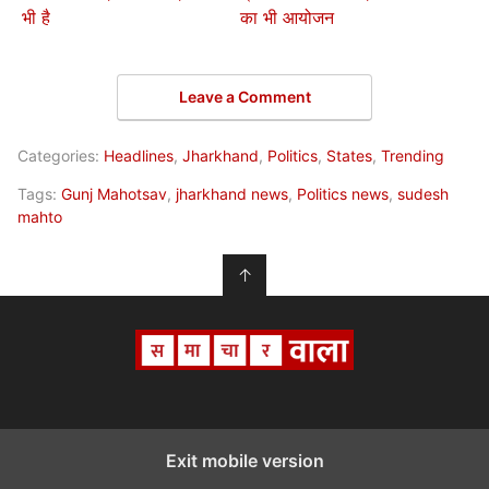
भी है
का भी आयोजन
Leave a Comment
Categories:
Headlines
,
Jharkhand
,
Politics
,
States
,
Trending
Tags:
Gunj Mahotsav
,
jharkhand news
,
Politics news
,
sudesh
mahto
↑
Exit mobile version