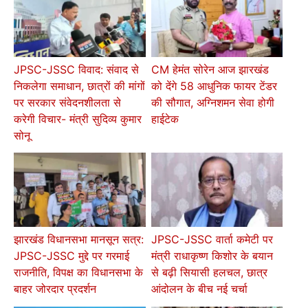
JPSC-JSSC विवाद: संवाद से
CM हेमंत सोरेन आज झारखंड
निकलेगा समाधान, छात्रों की मांगों
को देंगे 58 आधुनिक फायर टेंडर
पर सरकार संवेदनशीलता से
की सौगात, अग्निशमन सेवा होगी
करेगी विचार- मंत्री सुदिव्य कुमार
हाईटेक
सोनू
झारखंड विधानसभा मानसून सत्र:
JPSC-JSSC वार्ता कमेटी पर
JPSC-JSSC मुद्दे पर गरमाई
मंत्री राधाकृष्ण किशोर के बयान
राजनीति, विपक्ष का विधानसभा के
से बढ़ी सियासी हलचल, छात्र
बाहर जोरदार प्रदर्शन
आंदोलन के बीच नई चर्चा