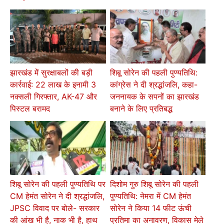
झारखंड में सुरक्षाबलों की बड़ी
शिबू सोरेन की पहली पुण्यतिथि:
कार्रवाई: 22 लाख के इनामी 3
कांग्रेस ने दी श्रद्धांजलि, कहा-
नक्सली गिरफ्तार, AK-47 और
जननायक के सपनों का झारखंड
पिस्टल बरामद
बनाने के लिए प्रतिबद्ध
शिबू सोरेन की पहली पुण्यतिथि पर
दिशोम गुरु शिबू सोरेन की पहली
CM हेमंत सोरेन ने दी श्रद्धांजलि,
पुण्यतिथि: नेमरा में CM हेमंत
JPSC विवाद पर बोले- सरकार
सोरेन ने किया 14 फीट ऊंची
की आंख भी है, नाक भी है, हाथ
प्रतिमा का अनावरण, विकास मेले