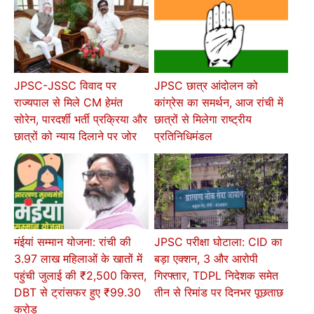
JPSC-JSSC विवाद पर
JPSC छात्र आंदोलन को
राज्यपाल से मिले CM हेमंत
कांग्रेस का समर्थन, आज रांची में
सोरेन, पारदर्शी भर्ती प्रक्रिया और
छात्रों से मिलेगा राष्ट्रीय
छात्रों को न्याय दिलाने पर जोर
प्रतिनिधिमंडल
मंईयां सम्मान योजना: रांची की
JPSC परीक्षा घोटाला: CID का
3.97 लाख महिलाओं के खातों में
बड़ा एक्शन, 3 और आरोपी
पहुंची जुलाई की ₹2,500 किस्त,
गिरफ्तार, TDPL निदेशक समेत
DBT से ट्रांसफर हुए ₹99.30
तीन से रिमांड पर दिनभर पूछताछ
करोड़