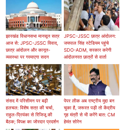
झारखंड विधानसभा मानसून सत्र
JPSC-JSSC छात्र आंदोलन:
आज से: JPSC-JSSC विवाद,
जयपाल सिंह स्टेडियम पहुंचे
छात्र आंदोलन और कानून-
SDO-ADM, सरकार करेगी
व्यवस्था पर गरमाएगा सदन
आंदोलनरत छात्रों से वार्ता
संसद में परिसीमन पर बढ़ी
पेपर लीक अब राष्ट्रीय मुद्दा बन
हलचल: विशेष सत्र की चर्चा,
चुका है, जरूरत पड़ी तो केंद्रीय
राहुल-प्रियंका से रिजिजू की
गृह मंत्री से भी करेंगे बात: CM
बैठक; विपक्ष का जोरदार प्रदर्शन
हेमंत सोरेन