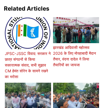
Related Articles
झारखंड आदिवासी महोत्सव
2026 के लिए मोरहाबादी मैदान
JPSC-JSSC विवाद: सरकार ने
तैयार, वंदना दादेल ने लिया
छात्र संगठनों से किया
तैयारियों का जायजा
सकारात्मक संवाद, सभी सुझाव
CM हेमंत सोरेन के सामने रखने
का भरोसा