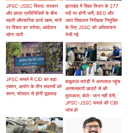
JPSC-JSSC विवाद: सरकार
झारखंड में शिक्षा विभाग के 277
और छात्र प्रतिनिधियों के बीच
पदों पर होगी भर्ती, BEO और
पहली औपचारिक वार्ता खत्म, मांगों
अवर विद्यालय निरीक्षक नियुक्ति
पर विचार का भरोसा; आंदोलन
के लिए JSSC को अधियाचना
रहेगा जारी
भेजी गई
JPSC मामले में CID का बड़ा
बाबूलाल मरांडी ने अस्पताल पहुंच
एक्शन, आयोग के तीन सदस्यों को
अनशनकारी छात्रों से की
समन; सोमवार से होगी पूछताछ
मुलाकात, बोले- जान नहीं देनी,
JPSC-JSSC मामले की CBI
जांच हो