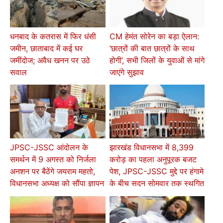
धनबाद के कतरास में फिर धंसी
CM हेमंत सोरेन का बड़ा ऐलान:
जमीन, छाताबाद में कई घर
‘छात्रों की बात छात्रों के साथ
जमींदोज; अवैध खनन पर उठे
होगी’, सभी जिलों के युवाओं से मांगे
सवाल
जाएंगे सुझाव
JPSC-JSSC आंदोलन के
झारखंड विधानसभा में 8,399
समर्थन में 9 अगस्त को निर्जला
करोड़ का पहला अनुपूरक बजट
अनशन पर बैठेंगे जयराम महतो,
पेश, JPSC-JSSC मुद्दे पर हंगामे
विधानसभा अध्यक्ष को सौंपा ज्ञापन
के बीच सदन सोमवार तक स्थगित