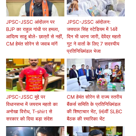
JPSC-JSSC आंदोलन पर
JPSC-JSSC आंदोलन:
BJP का राहुल गांधी पर हमला,
जयपाल सिंह स्टेडियम में 14वें
आदित्य साहू बोले- छात्रों से नहीं,
दिन भी धरना जारी, देवेंद्र महतो
CM हेमंत सोरेन से जवाब मांगें
गुट ने वार्ता के लिए 7 सदस्यीय
प्रतिनिधिमंडल भेजा
JPSC-JSSC मुद्दे पर
CM हेमंत सोरेन से राज्य स्तरीय
विधानसभा में जयराम महतो का
बैंकर्स समिति के प्रतिनिधिमंडल
अनोखा विरोध, T-shirt से
की शिष्टाचार भेंट, 96वीं SLBC
सरकार को दिया बड़ा संदेश
बैठक की स्मारिका भेंट