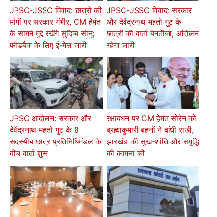
JPSC-JSSC विवाद: छात्रों की
JPSC-JSSC विवाद: सरकार
मांगों पर सरकार गंभीर, CM हेमंत
और देवेंद्रनाथ महतो गुट के
के सामने मुद्दे रखेंगे सुदिव्य सोनू;
छात्रों की वार्ता बेनतीजा, आंदोलन
फीडबैक के लिए ई-मेल जारी
रहेगा जारी
JPSC आंदोलन: सरकार और
रक्षाबंधन पर CM हेमंत सोरेन को
देवेंद्रनाथ महतो गुट के 8
ब्रह्माकुमारी बहनों ने बांधी राखी,
सदस्यीय छात्र प्रतिनिधिमंडल के
झारखंड की सुख-शांति और समृद्धि
बीच वार्ता शुरू
की कामना की