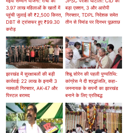
मंईयां सम्मान योजना: रांची की
JPSC परीक्षा घोटाला: CID का
3.97 लाख महिलाओं के खातों में
बड़ा एक्शन, 3 और आरोपी
पहुंची जुलाई की ₹2,500 किस्त,
गिरफ्तार, TDPL निदेशक समेत
DBT से ट्रांसफर हुए ₹99.30
तीन से रिमांड पर दिनभर पूछताछ
करोड़
झारखंड में सुरक्षाबलों की बड़ी
शिबू सोरेन की पहली पुण्यतिथि:
कार्रवाई: 22 लाख के इनामी 3
कांग्रेस ने दी श्रद्धांजलि, कहा-
नक्सली गिरफ्तार, AK-47 और
जननायक के सपनों का झारखंड
पिस्टल बरामद
बनाने के लिए प्रतिबद्ध