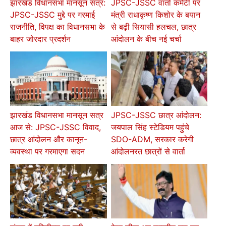
झारखंड विधानसभा मानसून सत्र:
JPSC-JSSC वार्ता कमेटी पर
JPSC-JSSC मुद्दे पर गरमाई
मंत्री राधाकृष्ण किशोर के बयान
राजनीति, विपक्ष का विधानसभा के
से बढ़ी सियासी हलचल, छात्र
बाहर जोरदार प्रदर्शन
आंदोलन के बीच नई चर्चा
झारखंड विधानसभा मानसून सत्र
JPSC-JSSC छात्र आंदोलन:
आज से: JPSC-JSSC विवाद,
जयपाल सिंह स्टेडियम पहुंचे
छात्र आंदोलन और कानून-
SDO-ADM, सरकार करेगी
व्यवस्था पर गरमाएगा सदन
आंदोलनरत छात्रों से वार्ता