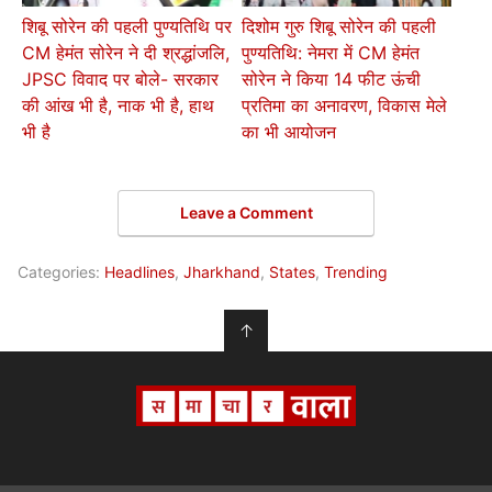
शिबू सोरेन की पहली पुण्यतिथि पर
दिशोम गुरु शिबू सोरेन की पहली
CM हेमंत सोरेन ने दी श्रद्धांजलि,
पुण्यतिथि: नेमरा में CM हेमंत
JPSC विवाद पर बोले- सरकार
सोरेन ने किया 14 फीट ऊंची
की आंख भी है, नाक भी है, हाथ
प्रतिमा का अनावरण, विकास मेले
भी है
का भी आयोजन
Leave a Comment
Categories:
Headlines
,
Jharkhand
,
States
,
Trending
↑