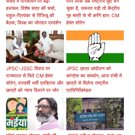
संसद में परिसीमन पर बढ़ी
पेपर लीक अब राष्ट्रीय मुद्दा बन
हलचल: विशेष सत्र की चर्चा,
चुका है, जरूरत पड़ी तो केंद्रीय
राहुल-प्रियंका से रिजिजू की
गृह मंत्री से भी करेंगे बात: CM
बैठक; विपक्ष का जोरदार प्रदर्शन
हेमंत सोरेन
JPSC-JSSC विवाद पर
JPSC छात्र आंदोलन को
राज्यपाल से मिले CM हेमंत
कांग्रेस का समर्थन, आज रांची में
सोरेन, पारदर्शी भर्ती प्रक्रिया और
छात्रों से मिलेगा राष्ट्रीय
छात्रों को न्याय दिलाने पर जोर
प्रतिनिधिमंडल