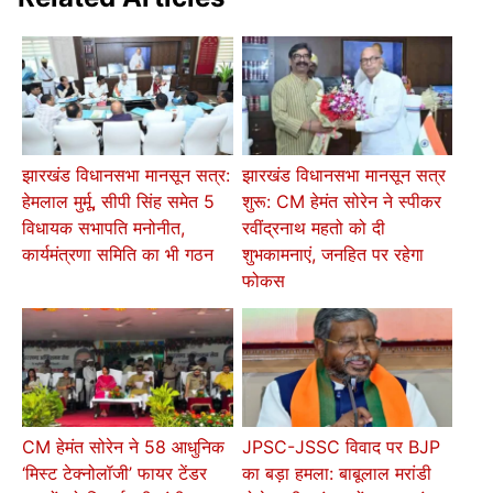
झारखंड विधानसभा मानसून सत्र:
झारखंड विधानसभा मानसून सत्र
हेमलाल मुर्मू, सीपी सिंह समेत 5
शुरू: CM हेमंत सोरेन ने स्पीकर
विधायक सभापति मनोनीत,
रवींद्रनाथ महतो को दी
कार्यमंत्रणा समिति का भी गठन
शुभकामनाएं, जनहित पर रहेगा
फोकस
CM हेमंत सोरेन ने 58 आधुनिक
JPSC-JSSC विवाद पर BJP
‘मिस्ट टेक्नोलॉजी’ फायर टेंडर
का बड़ा हमला: बाबूलाल मरांडी