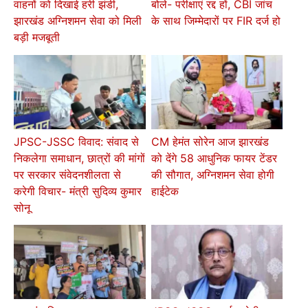
वाहनों को दिखाई हरी झंडी,
बोले- परीक्षाएं रद्द हों, CBI जांच
झारखंड अग्निशमन सेवा को मिली
के साथ जिम्मेदारों पर FIR दर्ज हो
बड़ी मजबूती
JPSC-JSSC विवाद: संवाद से
CM हेमंत सोरेन आज झारखंड
निकलेगा समाधान, छात्रों की मांगों
को देंगे 58 आधुनिक फायर टेंडर
पर सरकार संवेदनशीलता से
की सौगात, अग्निशमन सेवा होगी
करेगी विचार- मंत्री सुदिव्य कुमार
हाईटेक
सोनू