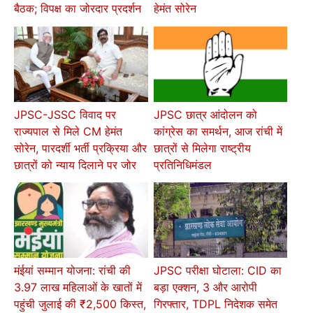
बैठक; विपक्ष का जोरदार प्रदर्शन
हेमंत सोरेन
JPSC-JSSC विवाद पर
JPSC छात्र आंदोलन को
राज्यपाल से मिले CM हेमंत
कांग्रेस का समर्थन, आज रांची में
सोरेन, पारदर्शी भर्ती प्रक्रिया और
छात्रों से मिलेगा राष्ट्रीय
छात्रों को न्याय दिलाने पर जोर
प्रतिनिधिमंडल
मंईयां सम्मान योजना: रांची की
JPSC परीक्षा घोटाला: CID का
3.97 लाख महिलाओं के खातों में
बड़ा एक्शन, 3 और आरोपी
पहुंची जुलाई की ₹2,500 किस्त,
गिरफ्तार, TDPL निदेशक समेत