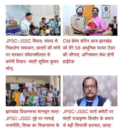
JPSC-JSSC विवाद: संवाद से
CM हेमंत सोरेन आज झारखंड
निकलेगा समाधान, छात्रों की मांगों
को देंगे 58 आधुनिक फायर टेंडर
पर सरकार संवेदनशीलता से
की सौगात, अग्निशमन सेवा होगी
करेगी विचार- मंत्री सुदिव्य कुमार
हाईटेक
सोनू
झारखंड विधानसभा मानसून सत्र:
JPSC-JSSC वार्ता कमेटी पर
JPSC-JSSC मुद्दे पर गरमाई
मंत्री राधाकृष्ण किशोर के बयान
राजनीति, विपक्ष का विधानसभा के
से बढ़ी सियासी हलचल, छात्र