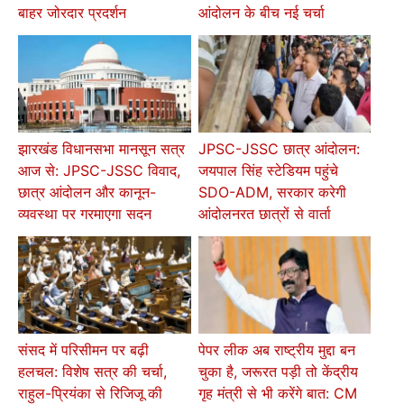
बाहर जोरदार प्रदर्शन
आंदोलन के बीच नई चर्चा
झारखंड विधानसभा मानसून सत्र
JPSC-JSSC छात्र आंदोलन:
आज से: JPSC-JSSC विवाद,
जयपाल सिंह स्टेडियम पहुंचे
छात्र आंदोलन और कानून-
SDO-ADM, सरकार करेगी
व्यवस्था पर गरमाएगा सदन
आंदोलनरत छात्रों से वार्ता
संसद में परिसीमन पर बढ़ी
पेपर लीक अब राष्ट्रीय मुद्दा बन
हलचल: विशेष सत्र की चर्चा,
चुका है, जरूरत पड़ी तो केंद्रीय
राहुल-प्रियंका से रिजिजू की
गृह मंत्री से भी करेंगे बात: CM