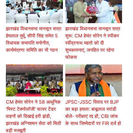
झारखंड विधानसभा मानसून सत्र:
झारखंड विधानसभा मानसून सत्र
हेमलाल मुर्मू, सीपी सिंह समेत 5
शुरू: CM हेमंत सोरेन ने स्पीकर
विधायक सभापति मनोनीत,
रवींद्रनाथ महतो को दी
कार्यमंत्रणा समिति का भी गठन
शुभकामनाएं, जनहित पर रहेगा
फोकस
CM हेमंत सोरेन ने 58 आधुनिक
JPSC-JSSC विवाद पर BJP
‘मिस्ट टेक्नोलॉजी’ फायर टेंडर
का बड़ा हमला: बाबूलाल मरांडी
वाहनों को दिखाई हरी झंडी,
बोले- परीक्षाएं रद्द हों, CBI जांच
झारखंड अग्निशमन सेवा को मिली
के साथ जिम्मेदारों पर FIR दर्ज हो
बड़ी मजबूती