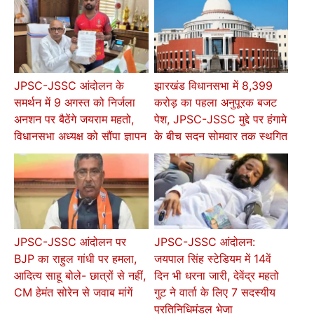
JPSC-JSSC आंदोलन के
झारखंड विधानसभा में 8,399
समर्थन में 9 अगस्त को निर्जला
करोड़ का पहला अनुपूरक बजट
अनशन पर बैठेंगे जयराम महतो,
पेश, JPSC-JSSC मुद्दे पर हंगामे
विधानसभा अध्यक्ष को सौंपा ज्ञापन
के बीच सदन सोमवार तक स्थगित
JPSC-JSSC आंदोलन पर
JPSC-JSSC आंदोलन:
BJP का राहुल गांधी पर हमला,
जयपाल सिंह स्टेडियम में 14वें
आदित्य साहू बोले- छात्रों से नहीं,
दिन भी धरना जारी, देवेंद्र महतो
CM हेमंत सोरेन से जवाब मांगें
गुट ने वार्ता के लिए 7 सदस्यीय
प्रतिनिधिमंडल भेजा