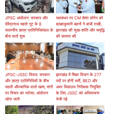
JPSC आंदोलन: सरकार और
रक्षाबंधन पर CM हेमंत सोरेन को
देवेंद्रनाथ महतो गुट के 8
ब्रह्माकुमारी बहनों ने बांधी राखी,
सदस्यीय छात्र प्रतिनिधिमंडल के
झारखंड की सुख-शांति और समृद्धि
बीच वार्ता शुरू
की कामना की
JPSC-JSSC विवाद: सरकार
झारखंड में शिक्षा विभाग के 277
और छात्र प्रतिनिधियों के बीच
पदों पर होगी भर्ती, BEO और
पहली औपचारिक वार्ता खत्म, मांगों
अवर विद्यालय निरीक्षक नियुक्ति
पर विचार का भरोसा; आंदोलन
के लिए JSSC को अधियाचना
रहेगा जारी
भेजी गई