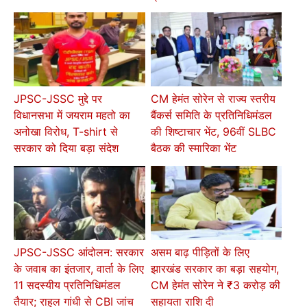
JPSC-JSSC मुद्दे पर
CM हेमंत सोरेन से राज्य स्तरीय
विधानसभा में जयराम महतो का
बैंकर्स समिति के प्रतिनिधिमंडल
अनोखा विरोध, T-shirt से
की शिष्टाचार भेंट, 96वीं SLBC
सरकार को दिया बड़ा संदेश
बैठक की स्मारिका भेंट
JPSC-JSSC आंदोलन: सरकार
असम बाढ़ पीड़ितों के लिए
के जवाब का इंतजार, वार्ता के लिए
झारखंड सरकार का बड़ा सहयोग,
11 सदस्यीय प्रतिनिधिमंडल
CM हेमंत सोरेन ने ₹3 करोड़ की
तैयार; राहुल गांधी से CBI जांच
सहायता राशि दी