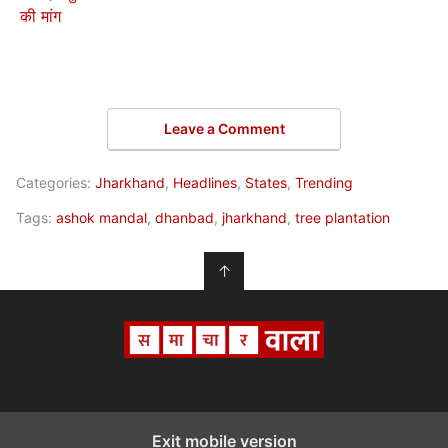
की मांग
Leave a Comment
Categories:
Jharkhand
,
Headlines
,
States
,
Trending
Tags:
ashok mandal
,
dhanbad
,
jharkhand
,
tree plantation
↑
Exit mobile version