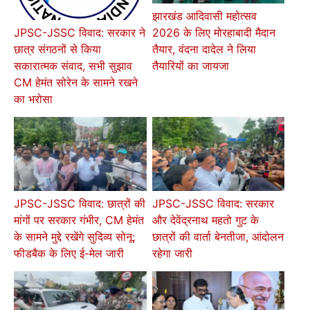
झारखंड आदिवासी महोत्सव
2026 के लिए मोरहाबादी मैदान
JPSC-JSSC विवाद: सरकार ने
तैयार, वंदना दादेल ने लिया
छात्र संगठनों से किया
तैयारियों का जायजा
सकारात्मक संवाद, सभी सुझाव
CM हेमंत सोरेन के सामने रखने
का भरोसा
JPSC-JSSC विवाद: छात्रों की
JPSC-JSSC विवाद: सरकार
मांगों पर सरकार गंभीर, CM हेमंत
और देवेंद्रनाथ महतो गुट के
के सामने मुद्दे रखेंगे सुदिव्य सोनू;
छात्रों की वार्ता बेनतीजा, आंदोलन
फीडबैक के लिए ई-मेल जारी
रहेगा जारी