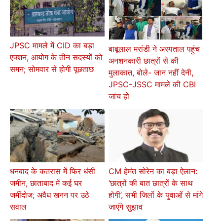
JPSC मामले में CID का बड़ा
बाबूलाल मरांडी ने अस्पताल पहुंच
एक्शन, आयोग के तीन सदस्यों को
अनशनकारी छात्रों से की
समन; सोमवार से होगी पूछताछ
मुलाकात, बोले- जान नहीं देनी,
JPSC-JSSC मामले की CBI
जांच हो
धनबाद के कतरास में फिर धंसी
CM हेमंत सोरेन का बड़ा ऐलान:
जमीन, छाताबाद में कई घर
‘छात्रों की बात छात्रों के साथ
जमींदोज; अवैध खनन पर उठे
होगी’, सभी जिलों के युवाओं से मांगे
सवाल
जाएंगे सुझाव