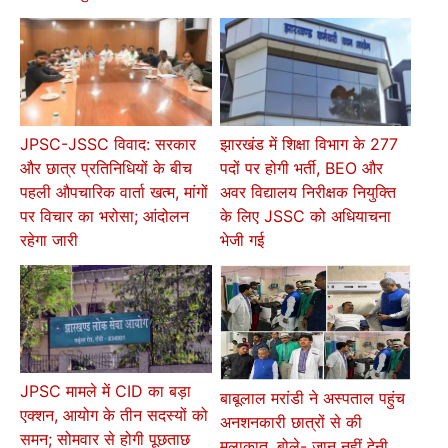
JPSC-JSSC विवाद: सरकार
झारखंड में शिक्षा विभाग के 277
और छात्र प्रतिनिधियों के बीच
पदों पर होगी भर्ती, BEO और
पहली औपचारिक वार्ता खत्म, मांगों
अवर विद्यालय निरीक्षक नियुक्ति
पर विचार का भरोसा; आंदोलन
के लिए JSSC को अधियाचना
रहेगा जारी
भेजी गई
JPSC मामले में CID का बड़ा
बाबूलाल मरांडी ने अस्पताल पहुंच
एक्शन, आयोग के तीन सदस्यों को
अनशनकारी छात्रों से की
समन; सोमवार से होगी पूछताछ
मुलाकात, बोले- जान नहीं देनी,