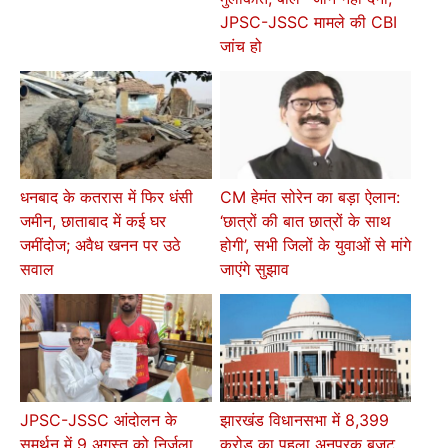
JPSC-JSSC मामले की CBI
जांच हो
धनबाद के कतरास में फिर धंसी
CM हेमंत सोरेन का बड़ा ऐलान:
जमीन, छाताबाद में कई घर
‘छात्रों की बात छात्रों के साथ
जमींदोज; अवैध खनन पर उठे
होगी’, सभी जिलों के युवाओं से मांगे
सवाल
जाएंगे सुझाव
JPSC-JSSC आंदोलन के
झारखंड विधानसभा में 8,399
समर्थन में 9 अगस्त को निर्जला
करोड़ का पहला अनुपूरक बजट