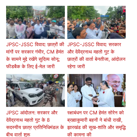
JPSC-JSSC विवाद: छात्रों की
JPSC-JSSC विवाद: सरकार
मांगों पर सरकार गंभीर, CM हेमंत
और देवेंद्रनाथ महतो गुट के
के सामने मुद्दे रखेंगे सुदिव्य सोनू;
छात्रों की वार्ता बेनतीजा, आंदोलन
फीडबैक के लिए ई-मेल जारी
रहेगा जारी
JPSC आंदोलन: सरकार और
रक्षाबंधन पर CM हेमंत सोरेन को
देवेंद्रनाथ महतो गुट के 8
ब्रह्माकुमारी बहनों ने बांधी राखी,
सदस्यीय छात्र प्रतिनिधिमंडल के
झारखंड की सुख-शांति और समृद्धि
बीच वार्ता शुरू
की कामना की