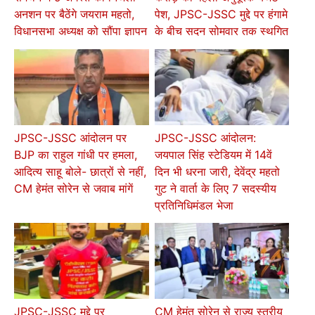
अनशन पर बैठेंगे जयराम महतो,
पेश, JPSC-JSSC मुद्दे पर हंगामे
विधानसभा अध्यक्ष को सौंपा ज्ञापन
के बीच सदन सोमवार तक स्थगित
JPSC-JSSC आंदोलन पर
JPSC-JSSC आंदोलन:
BJP का राहुल गांधी पर हमला,
जयपाल सिंह स्टेडियम में 14वें
आदित्य साहू बोले- छात्रों से नहीं,
दिन भी धरना जारी, देवेंद्र महतो
CM हेमंत सोरेन से जवाब मांगें
गुट ने वार्ता के लिए 7 सदस्यीय
प्रतिनिधिमंडल भेजा
JPSC-JSSC मुद्दे पर
CM हेमंत सोरेन से राज्य स्तरीय