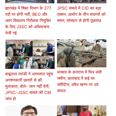
झारखंड में शिक्षा विभाग के 277
JPSC मामले में CID का बड़ा
पदों पर होगी भर्ती, BEO और
एक्शन, आयोग के तीन सदस्यों को
अवर विद्यालय निरीक्षक नियुक्ति
समन; सोमवार से होगी पूछताछ
के लिए JSSC को अधियाचना
भेजी गई
धनबाद के कतरास में फिर धंसी
बाबूलाल मरांडी ने अस्पताल पहुंच
जमीन, छाताबाद में कई घर
अनशनकारी छात्रों से की
जमींदोज; अवैध खनन पर उठे
मुलाकात, बोले- जान नहीं देनी,
सवाल
JPSC-JSSC मामले की CBI
जांच हो