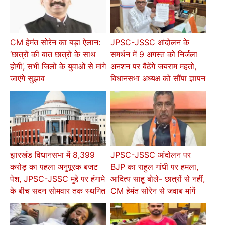
CM हेमंत सोरेन का बड़ा ऐलान:
JPSC-JSSC आंदोलन के
‘छात्रों की बात छात्रों के साथ
समर्थन में 9 अगस्त को निर्जला
होगी’, सभी जिलों के युवाओं से मांगे
अनशन पर बैठेंगे जयराम महतो,
जाएंगे सुझाव
विधानसभा अध्यक्ष को सौंपा ज्ञापन
झारखंड विधानसभा में 8,399
JPSC-JSSC आंदोलन पर
करोड़ का पहला अनुपूरक बजट
BJP का राहुल गांधी पर हमला,
पेश, JPSC-JSSC मुद्दे पर हंगामे
आदित्य साहू बोले- छात्रों से नहीं,
के बीच सदन सोमवार तक स्थगित
CM हेमंत सोरेन से जवाब मांगें