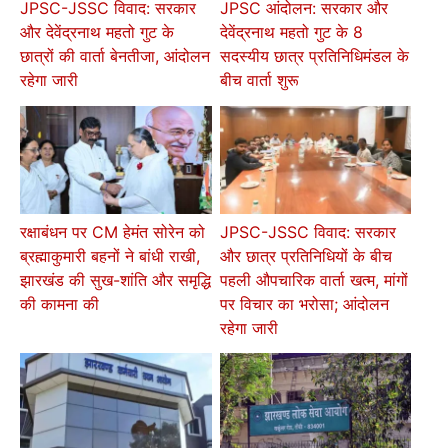
JPSC-JSSC विवाद: सरकार
JPSC आंदोलन: सरकार और
और देवेंद्रनाथ महतो गुट के
देवेंद्रनाथ महतो गुट के 8
छात्रों की वार्ता बेनतीजा, आंदोलन
सदस्यीय छात्र प्रतिनिधिमंडल के
रहेगा जारी
बीच वार्ता शुरू
रक्षाबंधन पर CM हेमंत सोरेन को
JPSC-JSSC विवाद: सरकार
ब्रह्माकुमारी बहनों ने बांधी राखी,
और छात्र प्रतिनिधियों के बीच
झारखंड की सुख-शांति और समृद्धि
पहली औपचारिक वार्ता खत्म, मांगों
की कामना की
पर विचार का भरोसा; आंदोलन
रहेगा जारी