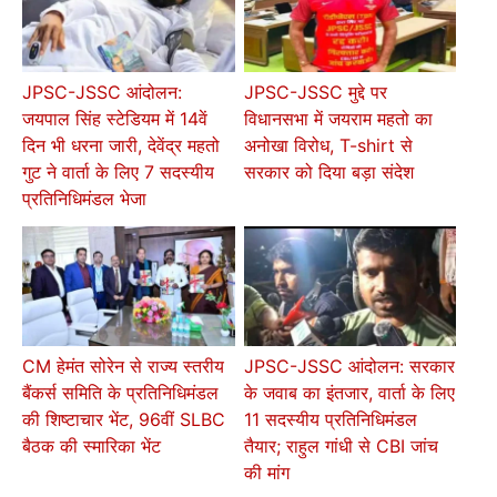
JPSC-JSSC आंदोलन:
JPSC-JSSC मुद्दे पर
जयपाल सिंह स्टेडियम में 14वें
विधानसभा में जयराम महतो का
दिन भी धरना जारी, देवेंद्र महतो
अनोखा विरोध, T-shirt से
गुट ने वार्ता के लिए 7 सदस्यीय
सरकार को दिया बड़ा संदेश
प्रतिनिधिमंडल भेजा
CM हेमंत सोरेन से राज्य स्तरीय
JPSC-JSSC आंदोलन: सरकार
बैंकर्स समिति के प्रतिनिधिमंडल
के जवाब का इंतजार, वार्ता के लिए
की शिष्टाचार भेंट, 96वीं SLBC
11 सदस्यीय प्रतिनिधिमंडल
बैठक की स्मारिका भेंट
तैयार; राहुल गांधी से CBI जांच
की मांग