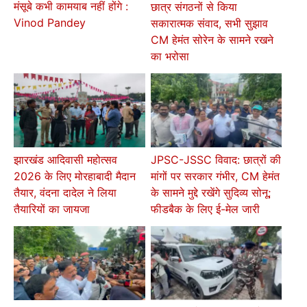
मंसूबे कभी कामयाब नहीं होंगे :
छात्र संगठनों से किया
Vinod Pandey
सकारात्मक संवाद, सभी सुझाव
CM हेमंत सोरेन के सामने रखने
का भरोसा
झारखंड आदिवासी महोत्सव
JPSC-JSSC विवाद: छात्रों की
2026 के लिए मोरहाबादी मैदान
मांगों पर सरकार गंभीर, CM हेमंत
तैयार, वंदना दादेल ने लिया
के सामने मुद्दे रखेंगे सुदिव्य सोनू;
तैयारियों का जायजा
फीडबैक के लिए ई-मेल जारी