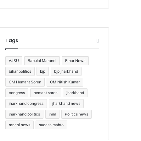
Tags
AJSU
Babulal Marandi
Bihar News
bihar politics
bjp
bjp jharkhand
CM Hemant Soren
CM Nitish Kumar
congress
hemant soren
jharkhand
jharkhand congress
jharkhand news
jharkhand politics
jmm
Politics news
ranchi news
sudesh mahto