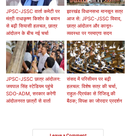
JPSC-JSSC वार्ता कमेटी पर
झारखंड विधानसभा मानसून सत्र
मंत्री राधाकृष्ण किशोर के बयान
आज से: JPSC-JSSC विवाद,
से बढ़ी सियासी हलचल, छात्र
छात्र आंदोलन और कानून-
आंदोलन के बीच नई चर्चा
व्यवस्था पर गरमाएगा सदन
JPSC-JSSC छात्र आंदोलन:
संसद में परिसीमन पर बढ़ी
जयपाल सिंह स्टेडियम पहुंचे
हलचल: विशेष सत्र की चर्चा,
SDO-ADM, सरकार करेगी
राहुल-प्रियंका से रिजिजू की
आंदोलनरत छात्रों से वार्ता
बैठक; विपक्ष का जोरदार प्रदर्शन
Leave a Comment