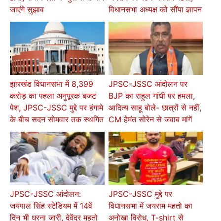
जाएंगे सुझाव
विधानसभा अध्यक्ष को सौंपा ज्ञापन
झारखंड विधानसभा में 8,399
JPSC-JSSC आंदोलन पर
करोड़ का पहला अनुपूरक बजट
BJP का राहुल गांधी पर हमला,
पेश, JPSC-JSSC मुद्दे पर हंगामे
आदित्य साहू बोले- छात्रों से नहीं,
के बीच सदन सोमवार तक स्थगित
CM हेमंत सोरेन से जवाब मांगें
JPSC-JSSC आंदोलन:
JPSC-JSSC मुद्दे पर
जयपाल सिंह स्टेडियम में 14वें
विधानसभा में जयराम महतो का
दिन भी धरना जारी, देवेंद्र महतो
अनोखा विरोध, T-shirt से