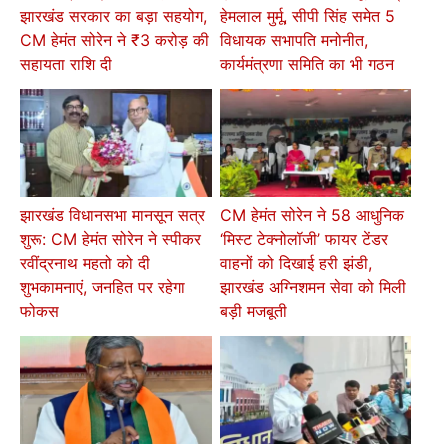
झारखंड सरकार का बड़ा सहयोग,
हेमलाल मुर्मू, सीपी सिंह समेत 5
CM हेमंत सोरेन ने ₹3 करोड़ की
विधायक सभापति मनोनीत,
सहायता राशि दी
कार्यमंत्रणा समिति का भी गठन
झारखंड विधानसभा मानसून सत्र
CM हेमंत सोरेन ने 58 आधुनिक
शुरू: CM हेमंत सोरेन ने स्पीकर
‘मिस्ट टेक्नोलॉजी’ फायर टेंडर
रवींद्रनाथ महतो को दी
वाहनों को दिखाई हरी झंडी,
शुभकामनाएं, जनहित पर रहेगा
झारखंड अग्निशमन सेवा को मिली
फोकस
बड़ी मजबूती