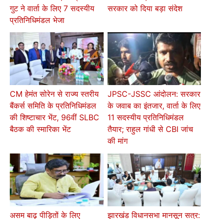
गुट ने वार्ता के लिए 7 सदस्यीय
सरकार को दिया बड़ा संदेश
प्रतिनिधिमंडल भेजा
CM हेमंत सोरेन से राज्य स्तरीय
JPSC-JSSC आंदोलन: सरकार
बैंकर्स समिति के प्रतिनिधिमंडल
के जवाब का इंतजार, वार्ता के लिए
की शिष्टाचार भेंट, 96वीं SLBC
11 सदस्यीय प्रतिनिधिमंडल
बैठक की स्मारिका भेंट
तैयार; राहुल गांधी से CBI जांच
की मांग
असम बाढ़ पीड़ितों के लिए
झारखंड विधानसभा मानसून सत्र: