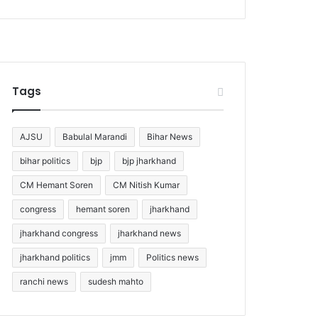
Tags
AJSU
Babulal Marandi
Bihar News
bihar politics
bjp
bjp jharkhand
CM Hemant Soren
CM Nitish Kumar
congress
hemant soren
jharkhand
jharkhand congress
jharkhand news
jharkhand politics
jmm
Politics news
ranchi news
sudesh mahto