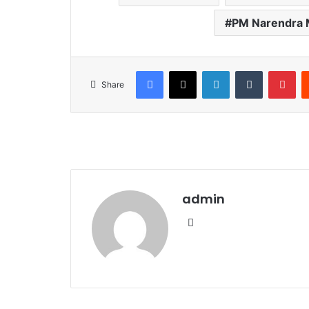
PM Narendra 
Facebook
X
LinkedIn
Tumblr
Pinterest
Share
admin
We
bsi
te