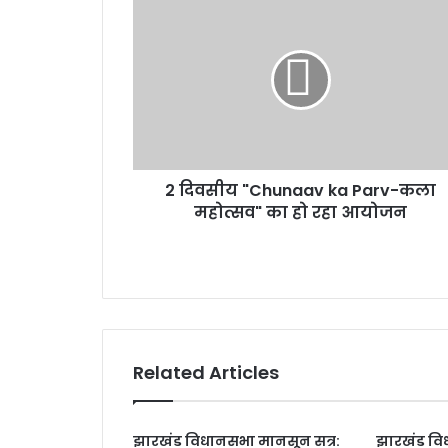
2
E
दि
m
व
a
सी
i
य
l
"
a
C
d
h
d
u
r
2 दिवसीय "Chunaav ka Parv-कला
n
e
महोत्सव" का हो रहा आयोजन
a
s
a
s
v
k
a
P
a
r
Related Articles
v
-
क
झारखंड विधानसभा मानसून सत्र:
झारखंड वि
ला