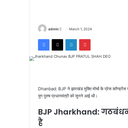
admin
S
March 1, 2024
e
Facebook
X
LinkedIn
Pinterest
n
d
a
n
e
m
a
Dhanbad: BJP ने झारखंड मुक्ति मोर्चा के प्रेस कॉन्फ्रें
i
युग पुरुष प्रधानमंत्री को सुनने आई थी।
l
BJP Jharkhand: गठबंधन 
है