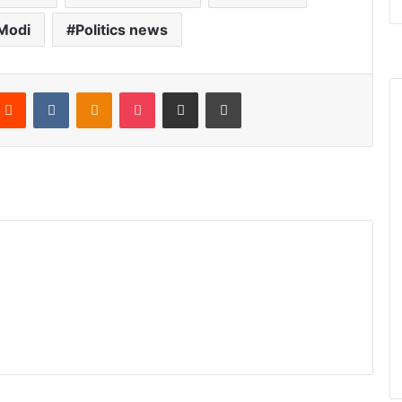
Modi
Politics news
Reddit
VKontakte
Odnoklassniki
Pocket
Share via Email
Print