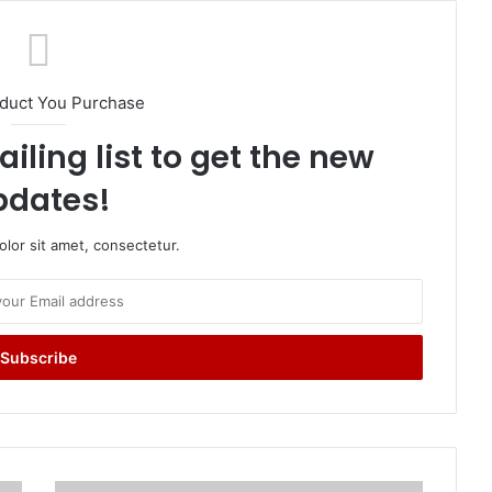
oduct You Purchase
iling list to get the new
pdates!
lor sit amet, consectetur.