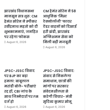
झारखंड विधानसभा
CM हेमंत सोरेन ने 58
मानसून सत्र शुरू: CM
आधुनिक ‘मिस्ट
हेमंत सोरेन ने स्पीकर
टेक्नोलॉजी’ फायर
रवींद्रनाथ महतो को दी
टेंडर वाहनों को दिखाई
शुभकामनाएं, जनहित
हरी झंडी, झारखंड
पर रहेगा फोकस
अग्निशमन सेवा को
मिली बड़ी मजबूती
August 6, 2026
August 6, 2026
JPSC-JSSC विवाद
JPSC-JSSC विवाद:
पर BJP का बड़ा
संवाद से निकलेगा
हमला: बाबूलाल
समाधान, छात्रों की
मरांडी बोले- परीक्षाएं
मांगों पर सरकार
रद्द हों, CBI जांच के
संवेदनशीलता से
साथ जिम्मेदारों पर FIR
करेगी विचार- मंत्री
दर्ज हो
सुदिव्य कुमार सोनू
August 6, 2026
August 6, 2026