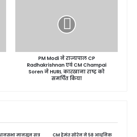
P
M
M
o
d
i
ने
रा
ज्य
PM Modi ने राज्यपाल CP
पा
Radhakrishnan एवं CM Champai
ल
C
Soren ने HURL कारखाना राष्ट्र को
P
समर्पित किया
R
a
d
h
a
k
r
i
धानसभा मानसून सत्र
CM हेमंत सोरेन ने 58 आधुनिक
s