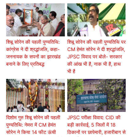
शिबू सोरेन की पहली पुण्यतिथि:
शिबू सोरेन की पहली पुण्यतिथि पर
कांग्रेस ने दी श्रद्धांजलि, कहा-
CM हेमंत सोरेन ने दी श्रद्धांजलि,
जननायक के सपनों का झारखंड
JPSC विवाद पर बोले- सरकार
बनाने के लिए प्रतिबद्ध
की आंख भी है, नाक भी है, हाथ
भी है
दिशोम गुरु शिबू सोरेन की पहली
JPSC परीक्षा विवाद: CID की
पुण्यतिथि: नेमरा में CM हेमंत
बड़ी कार्रवाई, 5 जिलों में 18
सोरेन ने किया 14 फीट ऊंची
ठिकानों पर छापेमारी, हजारीबाग से