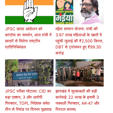
JPSC छात्र आंदोलन को
मंईयां सम्मान योजना: रांची की
कांग्रेस का समर्थन, आज रांची में
3.97 लाख महिलाओं के खातों में
छात्रों से मिलेगा राष्ट्रीय
पहुंची जुलाई की ₹2,500 किस्त,
प्रतिनिधिमंडल
DBT से ट्रांसफर हुए ₹99.30
करोड़
JPSC परीक्षा घोटाला: CID का
झारखंड में सुरक्षाबलों की बड़ी
बड़ा एक्शन, 3 और आरोपी
कार्रवाई: 22 लाख के इनामी 3
गिरफ्तार, TDPL निदेशक समेत
नक्सली गिरफ्तार, AK-47 और
तीन से रिमांड पर दिनभर पूछताछ
पिस्टल बरामद