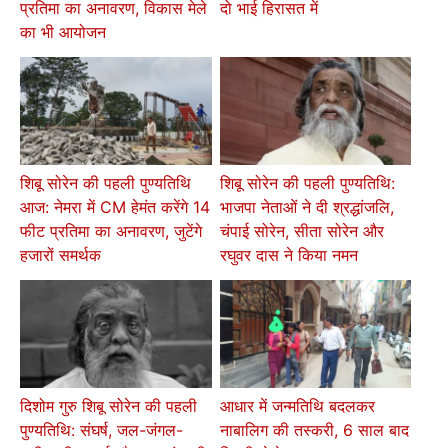
प्रतिमा का अनावरण, विकास मेले
दो भाई हिरासत में
का भी आयोजन
शिबू सोरेन की पहली पुण्यतिथि
शिबू सोरेन की पहली पुण्यतिथि:
आज: नेमरा में CM हेमंत करेंगे 14
भाजपा नेताओं ने दी श्रद्धांजलि,
फीट प्रतिमा का अनावरण, जुटेंगे
चंपाई सोरेन, सीता सोरेन और
हजारों समर्थक
रघुवर दास ने किया नमन
दिशोम गुरु शिबू सोरेन की पहली
आधार में जन्मतिथि बदलकर
पुण्यतिथि: संघर्ष, जल-जंगल-
नाबालिग की तस्करी, 6 साल बाद