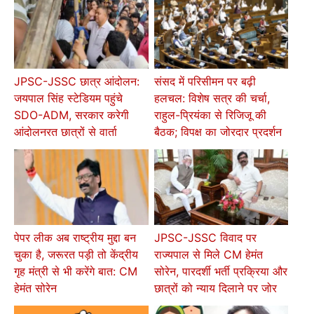
JPSC-JSSC छात्र आंदोलन:
संसद में परिसीमन पर बढ़ी
जयपाल सिंह स्टेडियम पहुंचे
हलचल: विशेष सत्र की चर्चा,
SDO-ADM, सरकार करेगी
राहुल-प्रियंका से रिजिजू की
आंदोलनरत छात्रों से वार्ता
बैठक; विपक्ष का जोरदार प्रदर्शन
पेपर लीक अब राष्ट्रीय मुद्दा बन
JPSC-JSSC विवाद पर
चुका है, जरूरत पड़ी तो केंद्रीय
राज्यपाल से मिले CM हेमंत
गृह मंत्री से भी करेंगे बात: CM
सोरेन, पारदर्शी भर्ती प्रक्रिया और
हेमंत सोरेन
छात्रों को न्याय दिलाने पर जोर