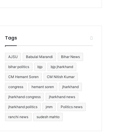
Tags
AJSU
Babulal Marandi
Bihar News
bihar politics
bjp
bjp jharkhand
CM Hemant Soren
CM Nitish Kumar
congress
hemant soren
jharkhand
jharkhand congress
jharkhand news
jharkhand politics
jmm
Politics news
ranchi news
sudesh mahto