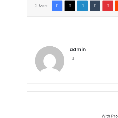
Facebook
X
LinkedIn
Tumblr
Pinterest
Share
admin
We
bsi
te
With Pr