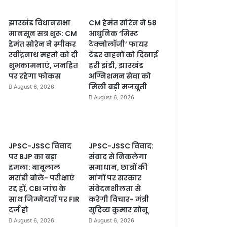
झारखंड विधानसभा
CM हेमंत सोरेन ने 58
मानसून सत्र शुरू: CM
आधुनिक ‘मिस्ट
हेमंत सोरेन ने स्पीकर
टेक्नोलॉजी’ फायर
रवींद्रनाथ महतो को दी
टेंडर वाहनों को दिखाई
शुभकामनाएं, जनहित
हरी झंडी, झारखंड
पर रहेगा फोकस
अग्निशमन सेवा को
मिली बड़ी मजबूती
August 6, 2026
August 6, 2026
JPSC-JSSC विवाद
JPSC-JSSC विवाद:
पर BJP का बड़ा
संवाद से निकलेगा
हमला: बाबूलाल
समाधान, छात्रों की
मरांडी बोले- परीक्षाएं
मांगों पर सरकार
रद्द हों, CBI जांच के
संवेदनशीलता से
साथ जिम्मेदारों पर FIR
करेगी विचार- मंत्री
दर्ज हो
सुदिव्य कुमार सोनू
August 6, 2026
August 6, 2026