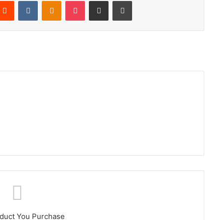
Reddit
VKontakte
Odnoklassniki
Pocket
Share via Email
Print
oduct You Purchase