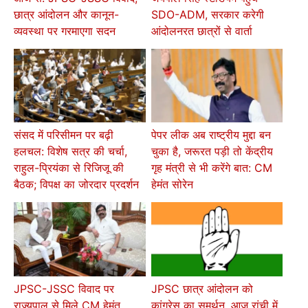
छात्र आंदोलन और कानून-
SDO-ADM, सरकार करेगी
व्यवस्था पर गरमाएगा सदन
आंदोलनरत छात्रों से वार्ता
संसद में परिसीमन पर बढ़ी
पेपर लीक अब राष्ट्रीय मुद्दा बन
हलचल: विशेष सत्र की चर्चा,
चुका है, जरूरत पड़ी तो केंद्रीय
राहुल-प्रियंका से रिजिजू की
गृह मंत्री से भी करेंगे बात: CM
बैठक; विपक्ष का जोरदार प्रदर्शन
हेमंत सोरेन
JPSC-JSSC विवाद पर
JPSC छात्र आंदोलन को
राज्यपाल से मिले CM हेमंत
कांग्रेस का समर्थन, आज रांची में