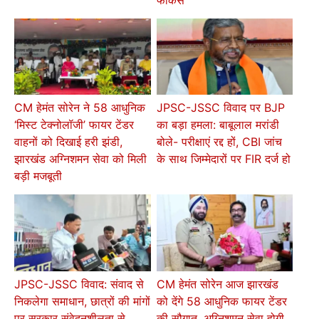
फोकस
CM हेमंत सोरेन ने 58 आधुनिक
JPSC-JSSC विवाद पर BJP
‘मिस्ट टेक्नोलॉजी’ फायर टेंडर
का बड़ा हमला: बाबूलाल मरांडी
वाहनों को दिखाई हरी झंडी,
बोले- परीक्षाएं रद्द हों, CBI जांच
झारखंड अग्निशमन सेवा को मिली
के साथ जिम्मेदारों पर FIR दर्ज हो
बड़ी मजबूती
JPSC-JSSC विवाद: संवाद से
CM हेमंत सोरेन आज झारखंड
निकलेगा समाधान, छात्रों की मांगों
को देंगे 58 आधुनिक फायर टेंडर
पर सरकार संवेदनशीलता से
की सौगात, अग्निशमन सेवा होगी