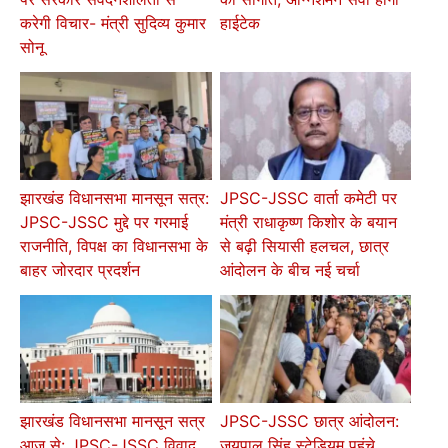
करेगी विचार- मंत्री सुदिव्य कुमार
हाईटेक
सोनू
झारखंड विधानसभा मानसून सत्र:
JPSC-JSSC वार्ता कमेटी पर
JPSC-JSSC मुद्दे पर गरमाई
मंत्री राधाकृष्ण किशोर के बयान
राजनीति, विपक्ष का विधानसभा के
से बढ़ी सियासी हलचल, छात्र
बाहर जोरदार प्रदर्शन
आंदोलन के बीच नई चर्चा
झारखंड विधानसभा मानसून सत्र
JPSC-JSSC छात्र आंदोलन:
आज से: JPSC-JSSC विवाद,
जयपाल सिंह स्टेडियम पहुंचे