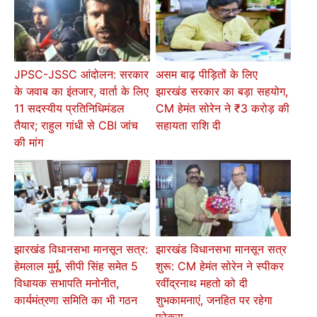
JPSC-JSSC आंदोलन: सरकार
असम बाढ़ पीड़ितों के लिए
के जवाब का इंतजार, वार्ता के लिए
झारखंड सरकार का बड़ा सहयोग,
11 सदस्यीय प्रतिनिधिमंडल
CM हेमंत सोरेन ने ₹3 करोड़ की
तैयार; राहुल गांधी से CBI जांच
सहायता राशि दी
की मांग
झारखंड विधानसभा मानसून सत्र:
झारखंड विधानसभा मानसून सत्र
हेमलाल मुर्मू, सीपी सिंह समेत 5
शुरू: CM हेमंत सोरेन ने स्पीकर
विधायक सभापति मनोनीत,
रवींद्रनाथ महतो को दी
कार्यमंत्रणा समिति का भी गठन
शुभकामनाएं, जनहित पर रहेगा