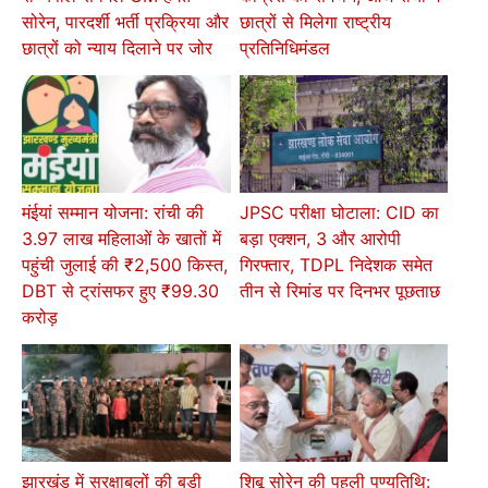
सोरेन, पारदर्शी भर्ती प्रक्रिया और
छात्रों से मिलेगा राष्ट्रीय
छात्रों को न्याय दिलाने पर जोर
प्रतिनिधिमंडल
मंईयां सम्मान योजना: रांची की
JPSC परीक्षा घोटाला: CID का
3.97 लाख महिलाओं के खातों में
बड़ा एक्शन, 3 और आरोपी
पहुंची जुलाई की ₹2,500 किस्त,
गिरफ्तार, TDPL निदेशक समेत
DBT से ट्रांसफर हुए ₹99.30
तीन से रिमांड पर दिनभर पूछताछ
करोड़
झारखंड में सुरक्षाबलों की बड़ी
शिबू सोरेन की पहली पुण्यतिथि: