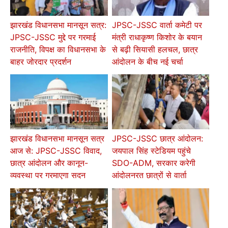
झारखंड विधानसभा मानसून सत्र:
JPSC-JSSC वार्ता कमेटी पर
JPSC-JSSC मुद्दे पर गरमाई
मंत्री राधाकृष्ण किशोर के बयान
राजनीति, विपक्ष का विधानसभा के
से बढ़ी सियासी हलचल, छात्र
बाहर जोरदार प्रदर्शन
आंदोलन के बीच नई चर्चा
झारखंड विधानसभा मानसून सत्र
JPSC-JSSC छात्र आंदोलन:
आज से: JPSC-JSSC विवाद,
जयपाल सिंह स्टेडियम पहुंचे
छात्र आंदोलन और कानून-
SDO-ADM, सरकार करेगी
व्यवस्था पर गरमाएगा सदन
आंदोलनरत छात्रों से वार्ता