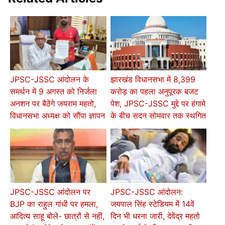
JPSC-JSSC आंदोलन के
झारखंड विधानसभा में 8,399
समर्थन में 9 अगस्त को निर्जला
करोड़ का पहला अनुपूरक बजट
अनशन पर बैठेंगे जयराम महतो,
पेश, JPSC-JSSC मुद्दे पर हंगामे
विधानसभा अध्यक्ष को सौंपा ज्ञापन
के बीच सदन सोमवार तक स्थगित
JPSC-JSSC आंदोलन पर
JPSC-JSSC आंदोलन:
BJP का राहुल गांधी पर हमला,
जयपाल सिंह स्टेडियम में 14वें
आदित्य साहू बोले- छात्रों से नहीं,
दिन भी धरना जारी, देवेंद्र महतो