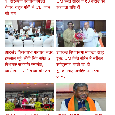
11 सदस्यीय प्रतिनिधिमंडल
CM हेमंत सोरेन ने ₹3 करोड़ की
तैयार; राहुल गांधी से CBI जांच
सहायता राशि दी
की मांग
झारखंड विधानसभा मानसून सत्र:
झारखंड विधानसभा मानसून सत्र
हेमलाल मुर्मू, सीपी सिंह समेत 5
शुरू: CM हेमंत सोरेन ने स्पीकर
विधायक सभापति मनोनीत,
रवींद्रनाथ महतो को दी
कार्यमंत्रणा समिति का भी गठन
शुभकामनाएं, जनहित पर रहेगा
फोकस