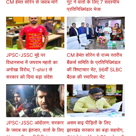
CM हेमंत सोरेन से जवाब मांगें
गुट ने वार्ता के लिए 7 सदस्यीय
प्रतिनिधिमंडल भेजा
JPSC-JSSC मुद्दे पर
CM हेमंत सोरेन से राज्य स्तरीय
विधानसभा में जयराम महतो का
बैंकर्स समिति के प्रतिनिधिमंडल
अनोखा विरोध, T-shirt से
की शिष्टाचार भेंट, 96वीं SLBC
सरकार को दिया बड़ा संदेश
बैठक की स्मारिका भेंट
JPSC-JSSC आंदोलन: सरकार
असम बाढ़ पीड़ितों के लिए
के जवाब का इंतजार, वार्ता के लिए
झारखंड सरकार का बड़ा सहयोग,