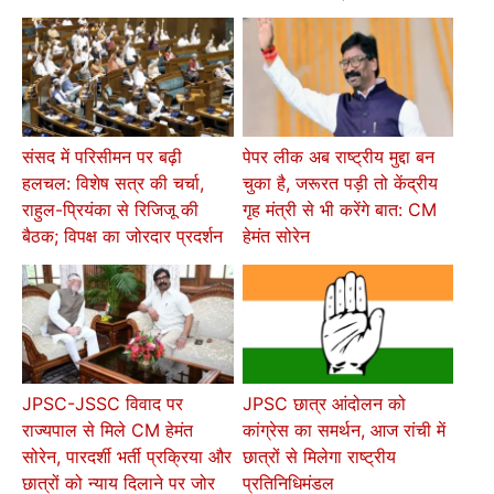
संसद में परिसीमन पर बढ़ी
पेपर लीक अब राष्ट्रीय मुद्दा बन
हलचल: विशेष सत्र की चर्चा,
चुका है, जरूरत पड़ी तो केंद्रीय
राहुल-प्रियंका से रिजिजू की
गृह मंत्री से भी करेंगे बात: CM
बैठक; विपक्ष का जोरदार प्रदर्शन
हेमंत सोरेन
JPSC-JSSC विवाद पर
JPSC छात्र आंदोलन को
राज्यपाल से मिले CM हेमंत
कांग्रेस का समर्थन, आज रांची में
सोरेन, पारदर्शी भर्ती प्रक्रिया और
छात्रों से मिलेगा राष्ट्रीय
छात्रों को न्याय दिलाने पर जोर
प्रतिनिधिमंडल