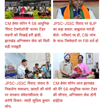
CM हेमंत सोरेन ने 58 आधुनिक
JPSC-JSSC विवाद पर BJP
‘मिस्ट टेक्नोलॉजी’ फायर टेंडर
का बड़ा हमला: बाबूलाल मरांडी
वाहनों को दिखाई हरी झंडी,
बोले- परीक्षाएं रद्द हों, CBI जांच
झारखंड अग्निशमन सेवा को मिली
के साथ जिम्मेदारों पर FIR दर्ज हो
बड़ी मजबूती
JPSC-JSSC विवाद: संवाद से
CM हेमंत सोरेन आज झारखंड
निकलेगा समाधान, छात्रों की मांगों
को देंगे 58 आधुनिक फायर टेंडर
पर सरकार संवेदनशीलता से
की सौगात, अग्निशमन सेवा होगी
करेगी विचार- मंत्री सुदिव्य कुमार
हाईटेक
सोनू