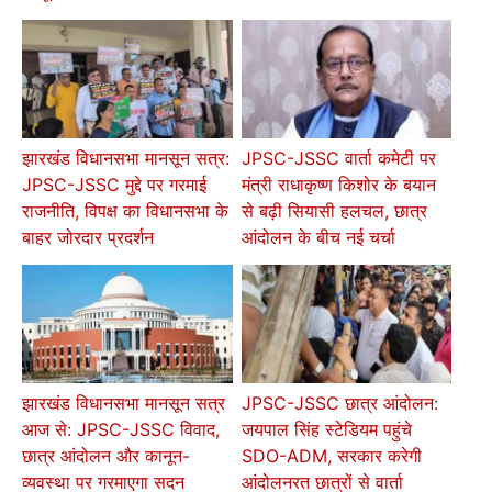
झारखंड विधानसभा मानसून सत्र:
JPSC-JSSC वार्ता कमेटी पर
JPSC-JSSC मुद्दे पर गरमाई
मंत्री राधाकृष्ण किशोर के बयान
राजनीति, विपक्ष का विधानसभा के
से बढ़ी सियासी हलचल, छात्र
बाहर जोरदार प्रदर्शन
आंदोलन के बीच नई चर्चा
झारखंड विधानसभा मानसून सत्र
JPSC-JSSC छात्र आंदोलन:
आज से: JPSC-JSSC विवाद,
जयपाल सिंह स्टेडियम पहुंचे
छात्र आंदोलन और कानून-
SDO-ADM, सरकार करेगी
व्यवस्था पर गरमाएगा सदन
आंदोलनरत छात्रों से वार्ता