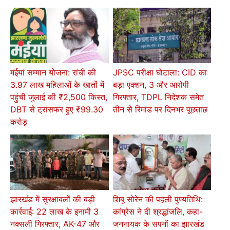
मंईयां सम्मान योजना: रांची की
JPSC परीक्षा घोटाला: CID का
3.97 लाख महिलाओं के खातों में
बड़ा एक्शन, 3 और आरोपी
पहुंची जुलाई की ₹2,500 किस्त,
गिरफ्तार, TDPL निदेशक समेत
DBT से ट्रांसफर हुए ₹99.30
तीन से रिमांड पर दिनभर पूछताछ
करोड़
झारखंड में सुरक्षाबलों की बड़ी
शिबू सोरेन की पहली पुण्यतिथि:
कार्रवाई: 22 लाख के इनामी 3
कांग्रेस ने दी श्रद्धांजलि, कहा-
नक्सली गिरफ्तार, AK-47 और
जननायक के सपनों का झारखंड