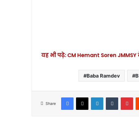
यह भी पढ़े: CM Hemant Soren JMMSY के
Baba Ramdev
B
Facebook
X
LinkedIn
Tumblr
Pinterest
Share