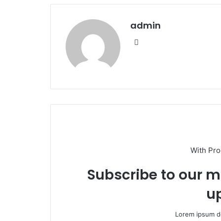
admin
We
bsi
te
With Pr
Subscribe to our ma
u
Lorem ipsum do