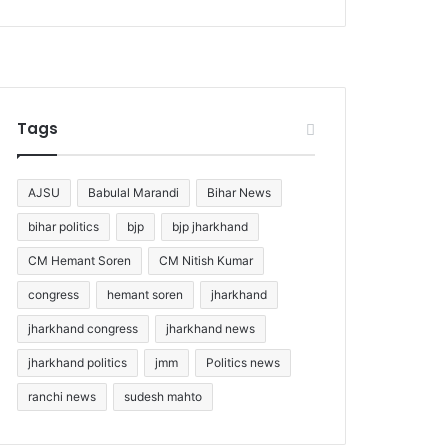
Tags
AJSU
Babulal Marandi
Bihar News
bihar politics
bjp
bjp jharkhand
CM Hemant Soren
CM Nitish Kumar
congress
hemant soren
jharkhand
jharkhand congress
jharkhand news
jharkhand politics
jmm
Politics news
ranchi news
sudesh mahto