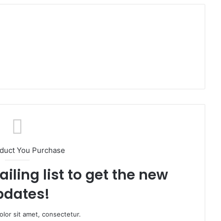
oduct You Purchase
iling list to get the new
pdates!
lor sit amet, consectetur.