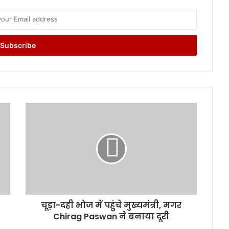
चू
ड़ा
-
द
ही
भो
ज
में
प
चूड़ा-दही भोज में पहुंचे मुख्यमंत्री, मगर
हुं
Chirag Paswan ने बनाया दूरी
चे
मु