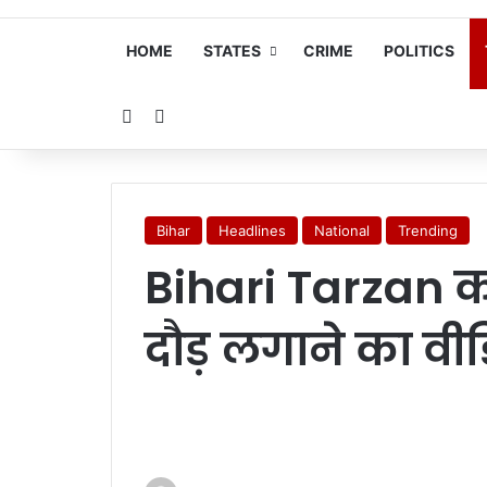
HOME
STATES
CRIME
POLITICS
Random Article
Search for
Bihar
Headlines
National
Trending
Bihari Tarzan क
दौड़ लगाने का वी