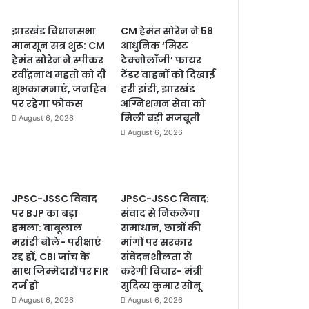
झारखंड विधानसभा
CM हेमंत सोरेन ने 58
मानसून सत्र शुरू: CM
आधुनिक ‘मिस्ट
हेमंत सोरेन ने स्पीकर
टेक्नोलॉजी’ फायर
रवींद्रनाथ महतो को दी
टेंडर वाहनों को दिखाई
शुभकामनाएं, जनहित
हरी झंडी, झारखंड
पर रहेगा फोकस
अग्निशमन सेवा को
मिली बड़ी मजबूती
August 6, 2026
August 6, 2026
JPSC-JSSC विवाद
JPSC-JSSC विवाद:
पर BJP का बड़ा
संवाद से निकलेगा
हमला: बाबूलाल
समाधान, छात्रों की
मरांडी बोले- परीक्षाएं
मांगों पर सरकार
रद्द हों, CBI जांच के
संवेदनशीलता से
साथ जिम्मेदारों पर FIR
करेगी विचार- मंत्री
दर्ज हो
सुदिव्य कुमार सोनू
August 6, 2026
August 6, 2026