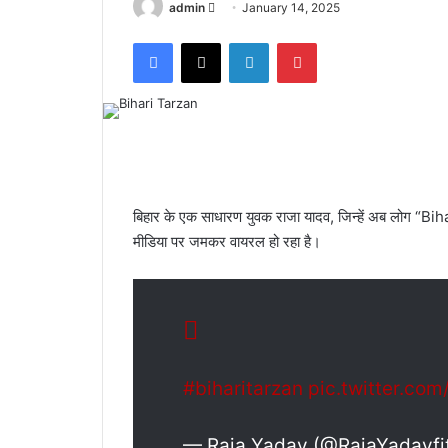
admin
S
January 14, 2025
e
Facebook
X
LinkedIn
Pinterest
n
d
a
n
e
m
a
बिहार के एक साधारण युवक राजा यादव, जिन्हें अब लोग “Biha
i
मीडिया पर जमकर वायरल हो रहा है।
l
#biharitarzan
pic.twitter.co
— Raja Yadav (@RajaYadavfi