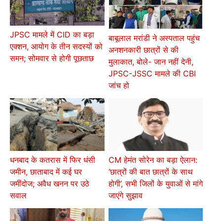
JPSC मामले में CID का बड़ा
बाबूलाल मरांडी ने अस्पताल पहुंच
एक्शन, आयोग के तीन सदस्यों को
अनशनकारी छात्रों से की
समन; सोमवार से होगी पूछताछ
मुलाकात, बोले- जान नहीं देनी,
JPSC-JSSC मामले की CBI
जांच हो
धनबाद के कतरास में फिर धंसी
CM हेमंत सोरेन का बड़ा ऐलान:
जमीन, छाताबाद में कई घर
‘छात्रों की बात छात्रों के साथ
जमींदोज; अवैध खनन पर उठे
होगी’, सभी जिलों के युवाओं से मांगे
सवाल
जाएंगे सुझाव