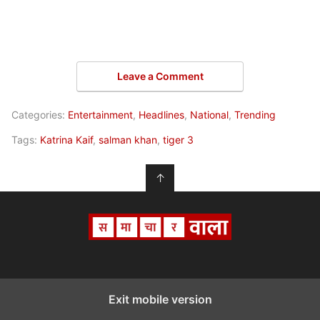
Leave a Comment
Categories:
Entertainment
,
Headlines
,
National
,
Trending
Tags:
Katrina Kaif
,
salman khan
,
tiger 3
↑
Exit mobile version