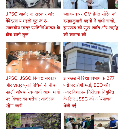
JPSC आंदोलन: सरकार और
रक्षाबंधन पर CM हेमंत सोरेन को
देवेंद्रनाथ महतो गुट के 8
ब्रह्माकुमारी बहनों ने बांधी राखी,
सदस्यीय छात्र प्रतिनिधिमंडल के
झारखंड की सुख-शांति और समृद्धि
बीच वार्ता शुरू
की कामना की
JPSC-JSSC विवाद: सरकार
झारखंड में शिक्षा विभाग के 277
और छात्र प्रतिनिधियों के बीच
पदों पर होगी भर्ती, BEO और
पहली औपचारिक वार्ता खत्म, मांगों
अवर विद्यालय निरीक्षक नियुक्ति
पर विचार का भरोसा; आंदोलन
के लिए JSSC को अधियाचना
रहेगा जारी
भेजी गई