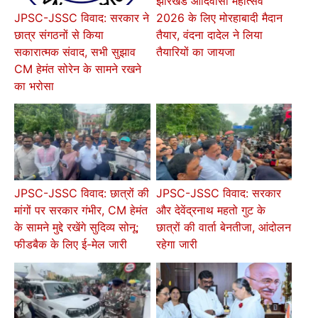
झारखंड आदिवासी महोत्सव
2026 के लिए मोरहाबादी मैदान
JPSC-JSSC विवाद: सरकार ने
तैयार, वंदना दादेल ने लिया
छात्र संगठनों से किया
तैयारियों का जायजा
सकारात्मक संवाद, सभी सुझाव
CM हेमंत सोरेन के सामने रखने
का भरोसा
JPSC-JSSC विवाद: छात्रों की
JPSC-JSSC विवाद: सरकार
मांगों पर सरकार गंभीर, CM हेमंत
और देवेंद्रनाथ महतो गुट के
के सामने मुद्दे रखेंगे सुदिव्य सोनू;
छात्रों की वार्ता बेनतीजा, आंदोलन
फीडबैक के लिए ई-मेल जारी
रहेगा जारी