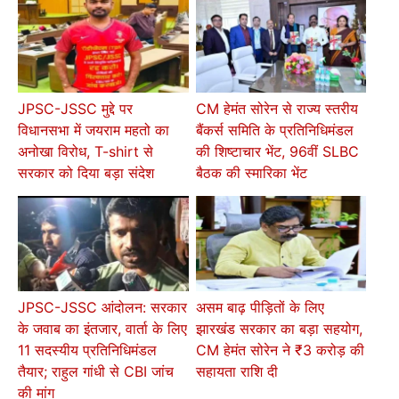
JPSC-JSSC मुद्दे पर
CM हेमंत सोरेन से राज्य स्तरीय
विधानसभा में जयराम महतो का
बैंकर्स समिति के प्रतिनिधिमंडल
अनोखा विरोध, T-shirt से
की शिष्टाचार भेंट, 96वीं SLBC
सरकार को दिया बड़ा संदेश
बैठक की स्मारिका भेंट
JPSC-JSSC आंदोलन: सरकार
असम बाढ़ पीड़ितों के लिए
के जवाब का इंतजार, वार्ता के लिए
झारखंड सरकार का बड़ा सहयोग,
11 सदस्यीय प्रतिनिधिमंडल
CM हेमंत सोरेन ने ₹3 करोड़ की
तैयार; राहुल गांधी से CBI जांच
सहायता राशि दी
की मांग