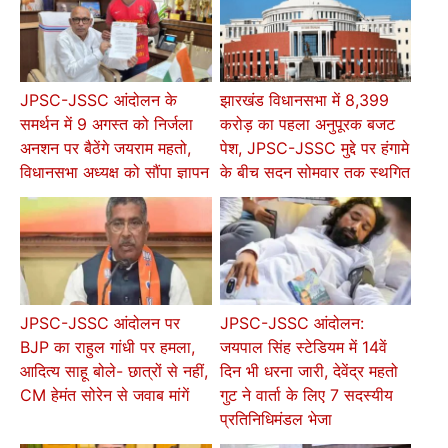
JPSC-JSSC आंदोलन के
झारखंड विधानसभा में 8,399
समर्थन में 9 अगस्त को निर्जला
करोड़ का पहला अनुपूरक बजट
अनशन पर बैठेंगे जयराम महतो,
पेश, JPSC-JSSC मुद्दे पर हंगामे
विधानसभा अध्यक्ष को सौंपा ज्ञापन
के बीच सदन सोमवार तक स्थगित
JPSC-JSSC आंदोलन पर
JPSC-JSSC आंदोलन:
BJP का राहुल गांधी पर हमला,
जयपाल सिंह स्टेडियम में 14वें
आदित्य साहू बोले- छात्रों से नहीं,
दिन भी धरना जारी, देवेंद्र महतो
CM हेमंत सोरेन से जवाब मांगें
गुट ने वार्ता के लिए 7 सदस्यीय
प्रतिनिधिमंडल भेजा