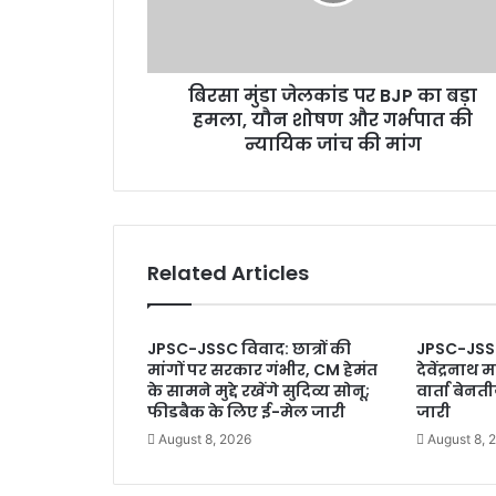
जे
a
ल
d
कां
d
ड
r
बिरसा मुंडा जेलकांड पर BJP का बड़ा
प
e
हमला, यौन शोषण और गर्भपात की
र
s
B
न्यायिक जांच की मांग
s
J
P
का
ब
ड़ा
Related Articles
ह
म
ला
JPSC-JSSC विवाद: छात्रों की
JPSC-JSS
,
मांगों पर सरकार गंभीर, CM हेमंत
देवेंद्रनाथ 
यौ
के सामने मुद्दे रखेंगे सुदिव्य सोनू;
वार्ता बेन
न
फीडबैक के लिए ई-मेल जारी
जारी
शो
August 8, 2026
August 8, 
ष
ण
औ