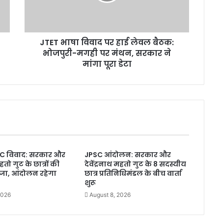
षा
वि
वा
द
JTET भाषा विवाद पर हाई लेवल बैठक:
प
भोजपुरी-मगही पर मंथन, सरकार ने
र
हा
मांगा पूरा डेटा
ई
ले
व
ल
बै
ठ
क
:
C विवाद: सरकार और
JPSC आंदोलन: सरकार और
भो
महतो गुट के छात्रों की
देवेंद्रनाथ महतो गुट के 8 सदस्यीय
ज
तीजा, आंदोलन रहेगा
छात्र प्रतिनिधिमंडल के बीच वार्ता
पु
शुरू
री
2026
August 8, 2026
-
म
ग