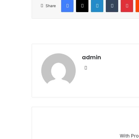
Share
admin
We
bsi
te
With Pr