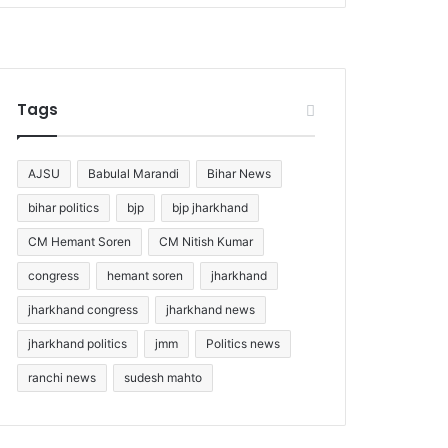
Tags
AJSU
Babulal Marandi
Bihar News
bihar politics
bjp
bjp jharkhand
CM Hemant Soren
CM Nitish Kumar
congress
hemant soren
jharkhand
jharkhand congress
jharkhand news
jharkhand politics
jmm
Politics news
ranchi news
sudesh mahto