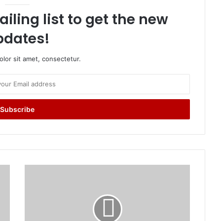
iling list to get the new
pdates!
lor sit amet, consectetur.
J
T
E
T
भा