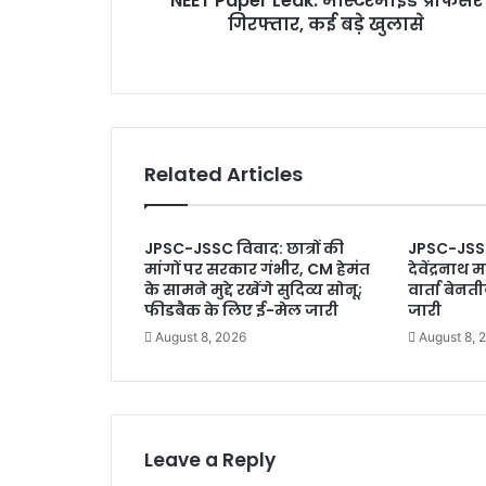
NEET Paper Leak: मास्टरमाइंड प्रोफेसर
e
गिरफ्तार, कई बड़े खुलासे
e
s
a
s
k
:
मा
स्ट
र
Related Articles
मा
इं
ड
JPSC-JSSC विवाद: छात्रों की
JPSC-JSS
प्रो
मांगों पर सरकार गंभीर, CM हेमंत
देवेंद्रनाथ 
फे
के सामने मुद्दे रखेंगे सुदिव्य सोनू;
वार्ता बेन
स
फीडबैक के लिए ई-मेल जारी
जारी
र
August 8, 2026
August 8, 
गि
र
फ्ता
र
,
क
Leave a Reply
ई