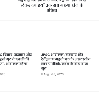
महंगाई का डबल अटैक: पेट्रोल-डीजल से
लेकर दवाइयों तक सब महंगा होने के
क
:
संकेत
पे
ट्रो
ल
-
डी
ज
ल
से
C विवाद: सरकार और
JPSC आंदोलन: सरकार और
ले
महतो गुट के छात्रों की
देवेंद्रनाथ महतो गुट के 8 सदस्यीय
क
तीजा, आंदोलन रहेगा
छात्र प्रतिनिधिमंडल के बीच वार्ता
र
शुरू
द
2026
August 8, 2026
वा
इ
यों
त
क
स
ब