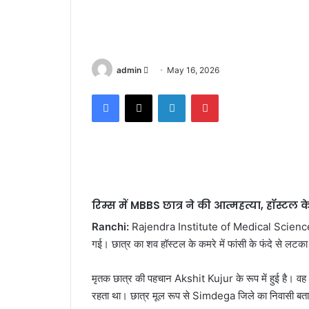
admin
S
May 16, 2026
e
Facebook
X
LinkedIn
Pinterest
n
d
a
n
e
m
a
रिम्स में MBBS छात्र ने की आत्महत्या, हॉस्टल 
i
Ranchi:
Rajendra Institute of Medical Scienc
l
गई। छात्र का शव हॉस्टल के कमरे में फांसी के फंदे से लटक
मृतक छात्र की पहचान
Akshit Kujur
के रूप में हुई है।
रहता था। छात्र मूल रूप से
Simdega
जिले का निवासी बता