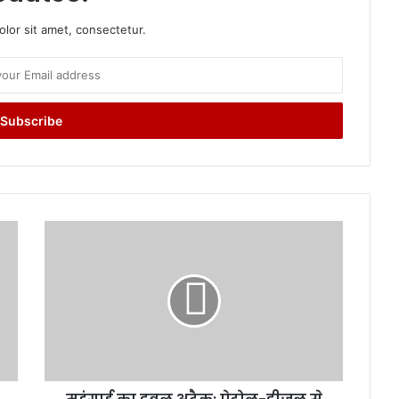
lor sit amet, consectetur.
म
हं
गा
ई
का
ड
ब
ल
अ
टै