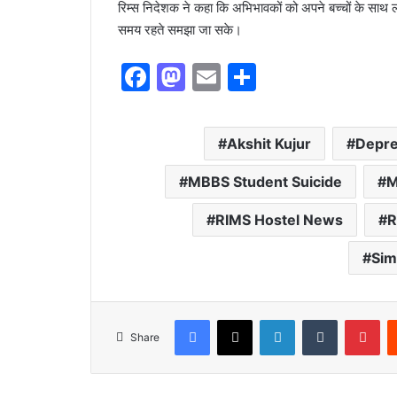
रिम्स निदेशक ने कहा कि अभिभावकों को अपने बच्चों के सा
समय रहते समझा जा सके।
F
M
E
S
a
a
m
h
c
st
ai
ar
Akshit Kujur
Depre
e
o
l
e
b
d
MBBS Student Suicide
M
o
o
RIMS Hostel News
R
o
n
Sim
k
Facebook
X
LinkedIn
Tumblr
Pinterest
Share