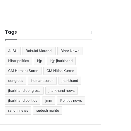
Tags
AJSU
Babulal Marandi
Bihar News
bihar politics
bjp
bjp jharkhand
CM Hemant Soren
CM Nitish Kumar
congress
hemant soren
jharkhand
jharkhand congress
jharkhand news
jharkhand politics
jmm
Politics news
ranchi news
sudesh mahto