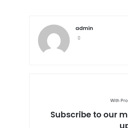
admin
We
bsi
te
With Pr
Subscribe to our ma
u