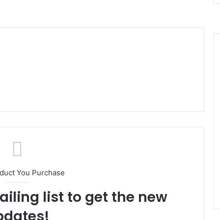
oduct You Purchase
iling list to get the new
pdates!