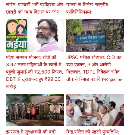
सोरेन, पारदर्शी भर्ती प्रक्रिया और
छात्रों से मिलेगा राष्ट्रीय
छात्रों को न्याय दिलाने पर जोर
प्रतिनिधिमंडल
मंईयां सम्मान योजना: रांची की
JPSC परीक्षा घोटाला: CID का
3.97 लाख महिलाओं के खातों में
बड़ा एक्शन, 3 और आरोपी
पहुंची जुलाई की ₹2,500 किस्त,
गिरफ्तार, TDPL निदेशक समेत
DBT से ट्रांसफर हुए ₹99.30
तीन से रिमांड पर दिनभर पूछताछ
करोड़
झारखंड में सुरक्षाबलों की बड़ी
शिबू सोरेन की पहली पुण्यतिथि: