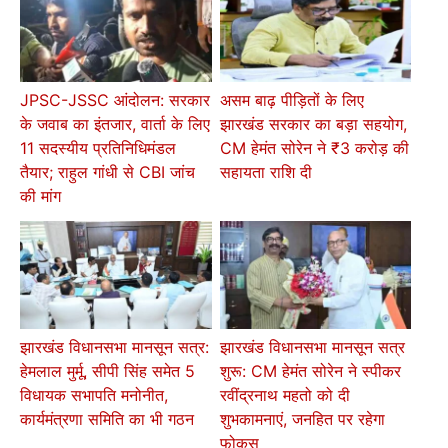
JPSC-JSSC आंदोलन: सरकार
असम बाढ़ पीड़ितों के लिए
के जवाब का इंतजार, वार्ता के लिए
झारखंड सरकार का बड़ा सहयोग,
11 सदस्यीय प्रतिनिधिमंडल
CM हेमंत सोरेन ने ₹3 करोड़ की
तैयार; राहुल गांधी से CBI जांच
सहायता राशि दी
की मांग
झारखंड विधानसभा मानसून सत्र:
झारखंड विधानसभा मानसून सत्र
हेमलाल मुर्मू, सीपी सिंह समेत 5
शुरू: CM हेमंत सोरेन ने स्पीकर
विधायक सभापति मनोनीत,
रवींद्रनाथ महतो को दी
कार्यमंत्रणा समिति का भी गठन
शुभकामनाएं, जनहित पर रहेगा
फोकस