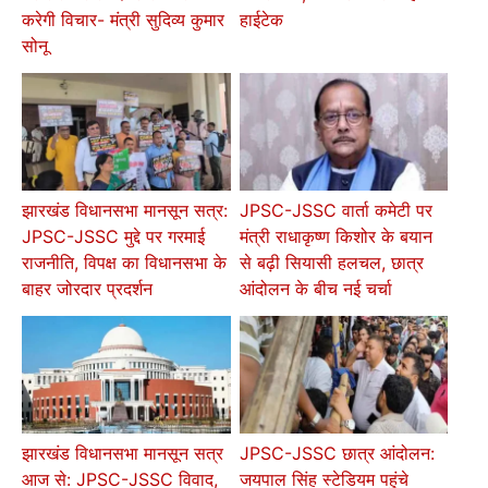
करेगी विचार- मंत्री सुदिव्य कुमार
हाईटेक
सोनू
झारखंड विधानसभा मानसून सत्र:
JPSC-JSSC वार्ता कमेटी पर
JPSC-JSSC मुद्दे पर गरमाई
मंत्री राधाकृष्ण किशोर के बयान
राजनीति, विपक्ष का विधानसभा के
से बढ़ी सियासी हलचल, छात्र
बाहर जोरदार प्रदर्शन
आंदोलन के बीच नई चर्चा
झारखंड विधानसभा मानसून सत्र
JPSC-JSSC छात्र आंदोलन:
आज से: JPSC-JSSC विवाद,
जयपाल सिंह स्टेडियम पहुंचे