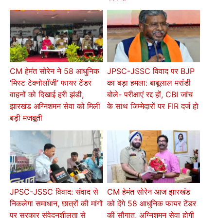
CM हेमंत सोरेन ने 58 आधुनिक
JPSC-JSSC विवाद पर BJP
‘मिस्ट टेक्नोलॉजी’ फायर टेंडर
का बड़ा हमला: बाबूलाल मरांडी
वाहनों को दिखाई हरी झंडी,
बोले- परीक्षाएं रद्द हों, CBI जांच
झारखंड अग्निशमन सेवा को मिली
के साथ जिम्मेदारों पर FIR दर्ज हो
बड़ी मजबूती
JPSC-JSSC विवाद: संवाद से
CM हेमंत सोरेन आज झारखंड
निकलेगा समाधान, छात्रों की मांगों
को देंगे 58 आधुनिक फायर टेंडर
पर सरकार संवेदनशीलता से
की सौगात, अग्निशमन सेवा होगी