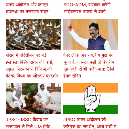
छात्र आंदोलन और कानून-
SDO-ADM, सरकार करेगी
व्यवस्था पर गरमाएगा सदन
आंदोलनरत छात्रों से वार्ता
संसद में परिसीमन पर बढ़ी
पेपर लीक अब राष्ट्रीय मुद्दा बन
हलचल: विशेष सत्र की चर्चा,
चुका है, जरूरत पड़ी तो केंद्रीय
राहुल-प्रियंका से रिजिजू की
गृह मंत्री से भी करेंगे बात: CM
बैठक; विपक्ष का जोरदार प्रदर्शन
हेमंत सोरेन
JPSC-JSSC विवाद पर
JPSC छात्र आंदोलन को
राज्यपाल से मिले CM हेमंत
कांग्रेस का समर्थन, आज रांची में